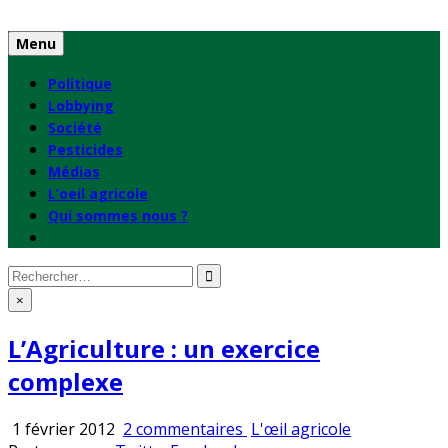
Skip
to
Menu
content
Politique
Lobbying
Société
Pesticides
Médias
L’oeil agricole
Qui sommes nous ?
Rechercher
:
×
L’Agriculture : un exercice
complexe
sur
Publié
1 février 2012
2 commentaires
L'œil agricole