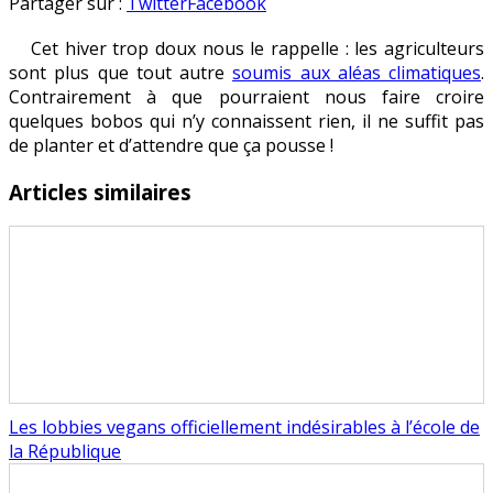
L’Agriculture
en
Partager sur :
Twitter
Facebook
:
Cet hiver trop doux nous le rappelle : les agriculteurs
un
sont plus que tout autre
soumis aux aléas climatiques
.
exercice
Contrairement à que pourraient nous faire croire
complexe
quelques bobos qui n’y connaissent rien, il ne suffit pas
de planter et d’attendre que ça pousse !
Articles similaires
Les lobbies vegans officiellement indésirables à l’école de
la République