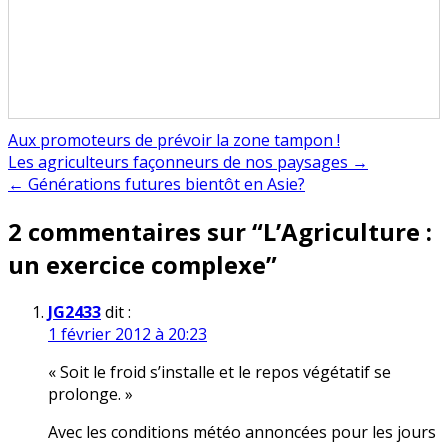
Aux promoteurs de prévoir la zone tampon !
Navigation
Les agriculteurs façonneurs de nos paysages →
← Générations futures bientôt en Asie?
de
2 commentaires sur “
L’Agriculture :
l’article
un exercice complexe
”
JG2433
dit :
1 février 2012 à 20:23
« Soit le froid s’installe et le repos végétatif se
prolonge. »
Avec les conditions météo annoncées pour les jours