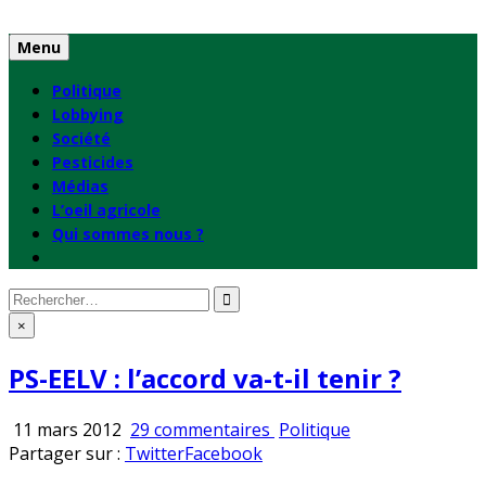
Skip
to
Menu
content
Politique
Lobbying
Société
Pesticides
Médias
L’oeil agricole
Qui sommes nous ?
Rechercher
:
×
PS-EELV : l’accord va-t-il tenir ?
sur
Publié
11 mars 2012
29 commentaires
Politique
PS-
en
Partager sur :
Twitter
Facebook
EELV