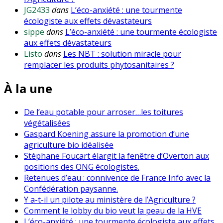
JG2433
dans
L’éco-anxiété : une tourmente
écologiste aux effets dévastateurs
sippe
dans
L’éco-anxiété : une tourmente écologiste
aux effets dévastateurs
Listo
dans
Les NBT : solution miracle pour
remplacer les produits phytosanitaires ?
À la une
De l’eau potable pour arroser…les toitures
végétalisées
Gaspard Koening assure la promotion d’une
agriculture bio idéalisée
Stéphane Foucart élargit la fenêtre d’Overton aux
positions des ONG écologistes.
Retenues d’eau : connivence de France Info avec la
Confédération paysanne.
Y a-t-il un pilote au ministère de l’Agriculture ?
Comment le lobby du bio veut la peau de la HVE
L’éco-anxiété : une tourmente écologiste aux effets