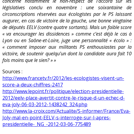
concerne notamment le non-respect de l’accord sur les
législatives conclu en novembre : une soixantaine de
circonscriptions réservées aux écologistes par le PS laissant
augurer, en cas de victoire de la gauche, une bonne vingtaine
de députés EELV (contre quatre sortants). Mais un faible score
« va encourager les dissidences » comme c’est déjà le cas à
Lyon ou en Saône-et-Loire, juge une personnalité « écolo » :
« comment imposer aux militants PS enthousiastes par la
victoire, de soutenir quelqu’un dont la candidate aura fait 10
fois moins que le sien? » »
Sources :
http://www.francetv.fr/2012/les-ecologistes-visent-un-
score-a-deux-chiffres-2417
http://www.lepoint.fr/politique/election-presidentielle-
2012/eelv-place-avertit-contre-le-risque-d-un-echec-d-
eva-joly-06-03-2012-1438242_324.php
http://www.la-croix.com/Actualite/S-informer/France/Eva-
Joly-mal-en-point-EELV-s-interroge-sur-l-apres-
presidentielle-_NG_-2012-03-06-775489