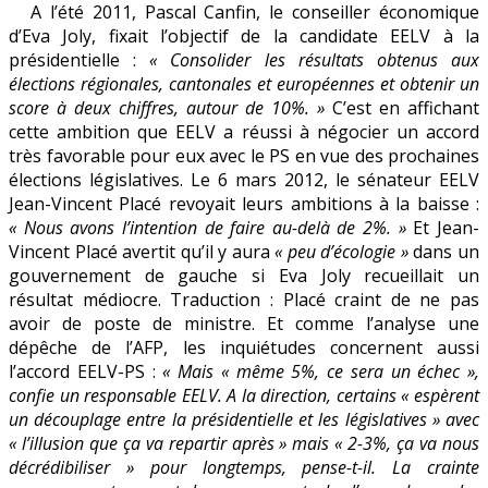
A l’été 2011, Pascal Canfin, le conseiller économique
:
d’Eva Joly, fixait l’objectif de la candidate EELV à la
l’accord
présidentielle :
« Consolider les résultats obtenus aux
va-
élections régionales, cantonales et européennes et obtenir un
t-
score à deux chiffres, autour de 10%. »
C’est en affichant
il
cette ambition que EELV a réussi à négocier un accord
tenir
très favorable pour eux avec le PS en vue des prochaines
?
élections législatives. Le 6 mars 2012, le sénateur EELV
Jean-Vincent Placé revoyait leurs ambitions à la baisse :
« Nous avons l’intention de faire au-delà de 2%. »
Et Jean-
Vincent Placé avertit qu’il y aura
« peu d’écologie »
dans un
gouvernement de gauche si Eva Joly recueillait un
résultat médiocre. Traduction : Placé craint de ne pas
avoir de poste de ministre. Et comme l’analyse une
dépêche de l’AFP, les inquiétudes concernent aussi
l’accord EELV-PS :
«
Mais « même 5%, ce sera un échec »,
confie un responsable EELV. A la direction, certains
« espèrent
un découplage entre la présidentielle et les législatives » avec
« l’illusion que ça va repartir après » mais «
2-3%, ça va nous
décrédibiliser » pour longtemps, pense-t-il. La crainte