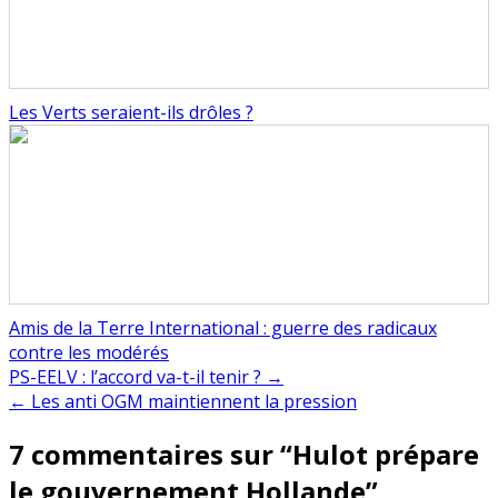
Les Verts seraient-ils drôles ?
Amis de la Terre International : guerre des radicaux
contre les modérés
Navigation
PS-EELV : l’accord va-t-il tenir ? →
← Les anti OGM maintiennent la pression
de
7 commentaires sur “
Hulot prépare
l’article
le gouvernement Hollande
”