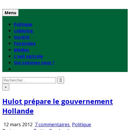
Skip
to
Menu
content
Politique
Lobbying
Société
Pesticides
Médias
L’oeil agricole
Qui sommes nous ?
Rechercher
:
×
Hulot prépare le gouvernement
Hollande
sur
Publié
12 mars 2012
7 commentaires
Politique