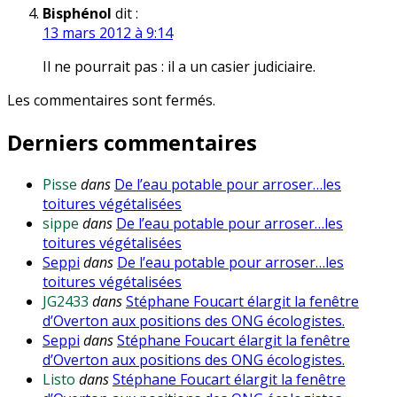
Bisphénol
dit :
13 mars 2012 à 9:14
Il ne pourrait pas : il a un casier judiciaire.
Les commentaires sont fermés.
Derniers commentaires
Pisse
dans
De l’eau potable pour arroser…les
toitures végétalisées
sippe
dans
De l’eau potable pour arroser…les
toitures végétalisées
Seppi
dans
De l’eau potable pour arroser…les
toitures végétalisées
JG2433
dans
Stéphane Foucart élargit la fenêtre
d’Overton aux positions des ONG écologistes.
Seppi
dans
Stéphane Foucart élargit la fenêtre
d’Overton aux positions des ONG écologistes.
Listo
dans
Stéphane Foucart élargit la fenêtre