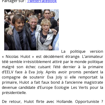
Hulot
en
Partager sur :
Twitter
Facebook
prépare
le
gouvernement
Hollande
La politique version
« Nicolas Hulot » est décidément étrange. L’animateur
télé semble irrésistiblement attiré par le monde politique
malgré son échec cuisant l’été dernier à la primaire
d’EELV face à Eva Joly. Après avoir promis pendant la
compagne de soutenir Eva Joly si elle remportait la
primaire, Hulot a fait faux bond à l’ancienne magistrate
devenue candidate d’Europe Ecologie Les Verts pour la
présidentielle.
De retour, Hulot flirte avec Hollande. Opportuniste ?