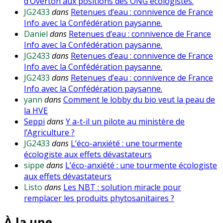
d’Overton aux positions des ONG écologistes.
JG2433
dans
Retenues d’eau : connivence de France
Info avec la Confédération paysanne.
Daniel
dans
Retenues d’eau : connivence de France
Info avec la Confédération paysanne.
JG2433
dans
Retenues d’eau : connivence de France
Info avec la Confédération paysanne.
JG2433
dans
Retenues d’eau : connivence de France
Info avec la Confédération paysanne.
yann
dans
Comment le lobby du bio veut la peau de
la HVE
Seppi
dans
Y a-t-il un pilote au ministère de
l’Agriculture ?
JG2433
dans
L’éco-anxiété : une tourmente
écologiste aux effets dévastateurs
sippe
dans
L’éco-anxiété : une tourmente écologiste
aux effets dévastateurs
Listo
dans
Les NBT : solution miracle pour
remplacer les produits phytosanitaires ?
À la une