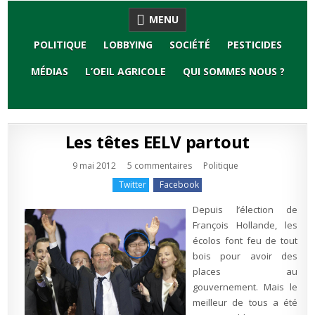
Skip
MENU
to
content
POLITIQUE
LOBBYING
SOCIÉTÉ
PESTICIDES
MÉDIAS
L’OEIL AGRICOLE
QUI SOMMES NOUS ?
Les têtes EELV partout
sur
Publié
9 mai 2012
5 commentaires
Politique
Les
en
têtes
Twitter
Facebook
EELV
partout
Depuis l’élection de
François Hollande, les
écolos font feu de tout
bois pour avoir des
places au
gouvernement. Mais le
meilleur de tous a été