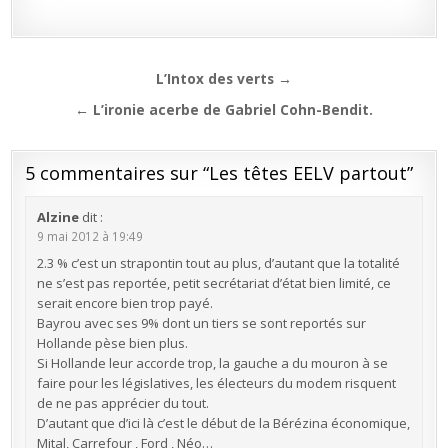
Navigation
L’Intox des verts →
de
← L’ironie acerbe de Gabriel Cohn-Bendit.
l’article
5 commentaires sur “
Les têtes EELV partout
”
Alzine
dit :
9 mai 2012 à 19:49
2.3 % c’est un strapontin tout au plus, d’autant que la totalité
ne s’est pas reportée, petit secrétariat d’état bien limité, ce
serait encore bien trop payé.
Bayrou avec ses 9% dont un tiers se sont reportés sur
Hollande pèse bien plus.
Si Hollande leur accorde trop, la gauche a du mouron à se
faire pour les législatives, les électeurs du modem risquent
de ne pas apprécier du tout.
D’autant que d’ici là c’est le début de la Bérézina économique,
Mital, Carrefour , Ford , Néo…