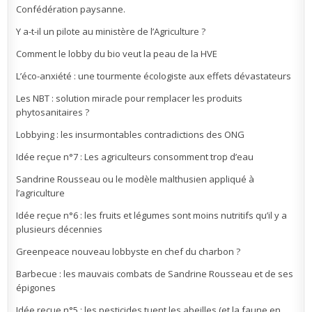
Confédération paysanne.
Y a-t-il un pilote au ministère de l’Agriculture ?
Comment le lobby du bio veut la peau de la HVE
L’éco-anxiété : une tourmente écologiste aux effets dévastateurs
Les NBT : solution miracle pour remplacer les produits
phytosanitaires ?
Lobbying : les insurmontables contradictions des ONG
Idée reçue n°7 : Les agriculteurs consomment trop d’eau
Sandrine Rousseau ou le modèle malthusien appliqué à
l’agriculture
Idée reçue n°6 : les fruits et légumes sont moins nutritifs qu’il y a
plusieurs décennies
Greenpeace nouveau lobbyste en chef du charbon ?
Barbecue : les mauvais combats de Sandrine Rousseau et de ses
épigones
Idée reçue n°5 : les pesticides tuent les abeilles (et la faune en