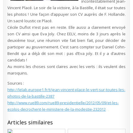
incontestablement Jean-
Vincent Placé. Le soir de la victoire, à la Bastille, il était sur toutes
les photos ! Une façon d’appuyer son CV auprès de F. Hollande.
Un sacré loustic ce Placé.
Cécile Duflot n’est pas en reste. Elle aussi a clairement envoyé
son CV ainsi que Eva Joly. Chez EELV, moins de 3 jours après le
deuxième tour, une réunion vite fait bien fait, pour décider de
participer au gouvernement. C’est sans compter sur Daniel Cohn-
Bendit qui a déjà dit son mot : pas d’Eva joly. Et il y a d’autres
candidats !
Au moins les choses sont claires avec les verts : ils veulent des
maroquins.
Sources :
http://lelab.europe1.fr/t/jean-vincent-place-le-vert-sur-toutes-les-
photos-de-la-bastille-2387
http://www.rue89.com/rue89-presidentielle/2012/05/09/et-les-
ecolos-decrochent-le-ministere-de-la-modestie-232012
Articles similaires