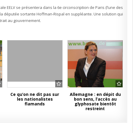
marché
entre
ale EELV se présentera dans la 6e circonscription de Paris (l’une des
amis
la députée sortante Hoffman-Rispal en suppléante. Une solution qui
ntrait au gouvernement.
Ce qu’on ne dit pas sur
Allemagne : en dépit du
les nationalistes
bon sens, l’accès au
flamands
glyphosate bientôt
restreint