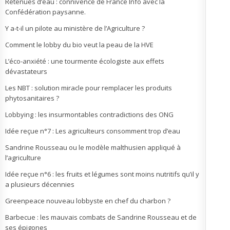
Retenues d’eau : connivence de France Info avec la
Confédération paysanne.
Y a-t-il un pilote au ministère de l’Agriculture ?
Comment le lobby du bio veut la peau de la HVE
L’éco-anxiété : une tourmente écologiste aux effets
dévastateurs
Les NBT : solution miracle pour remplacer les produits
phytosanitaires ?
Lobbying : les insurmontables contradictions des ONG
Idée reçue n°7 : Les agriculteurs consomment trop d’eau
Sandrine Rousseau ou le modèle malthusien appliqué à
l’agriculture
Idée reçue n°6 : les fruits et légumes sont moins nutritifs qu’il y
a plusieurs décennies
Greenpeace nouveau lobbyste en chef du charbon ?
Barbecue : les mauvais combats de Sandrine Rousseau et de
ses épigones