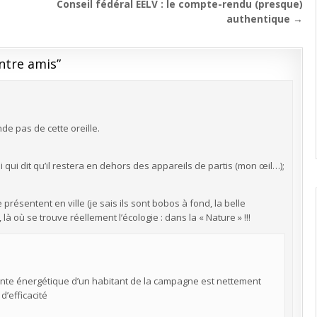
Conseil fédéral EELV : le compte-rendu (presque)
authentique →
entre amis
”
de pas de cette oreille.
i qui dit qu’il restera en dehors des appareils de partis (mon œil…);
résentent en ville (je sais ils sont bobos à fond, la belle
à où se trouve réellement l’écologie : dans la « Nature » !!!
preinte énergétique d’un habitant de la campagne est nettement
d’efficacité