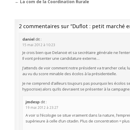
Navigation
← La com de la Coordination Rurale
de
l’article
2 commentaires sur “
Duflot : petit marché 
daniel
dit :
15 mai 2012 à 10:23
Je crois bien que Delanoë et sa secrétaire générale ne l’enten
Il vont présenter une candidature externe…
J’attends de voir comment notre président va trancher cela; lu
au vu du score minable des écolos à la présidentielle.
Je ne comprend d’ailleurs toujours pas pourquoi les écolos se p
hypocrisie) alors qu’ils devraient se présenter à la campagne, l
jmdesp
dit :
19 mai 2012 à 23:27
A voir si l’écologie se situe vraiment dans la nature, l’em
supérieure à celle d’un citadin. Plus de concentration = plus 