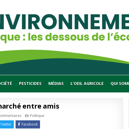
OCIÉTÉ
PESTICIDES
MÉDIAS
L’OEIL AGRICOLE
QUI SOM
 marché entre amis
sur
Publié
commentaires
Politique
Duflot
en
:
Twitter
Facebook
petit