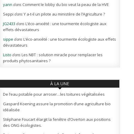
yann
dans
Comment le lobby du bio veut la peau de la HVE
Seppi
dans
Y a-t-il un pilote au ministère de l’Agriculture ?
JG2433
dans
L’éco-anxiété : une tourmente écologiste aux
effets dévastateurs
sippe
dans
L’éco-anxiété : une tourmente écologiste aux effets
dévastateurs
Listo
dans
Les NBT : solution miracle pour remplacer les
produits phytosanitaires ?
À LA UNE
De l’eau potable pour arroser…les toitures végétalisées
Gaspard Koening assure la promotion d’une agriculture bio
idéalisée
Stéphane Foucart élargit la fenêtre d’Overton aux positions
des ONG écologistes.