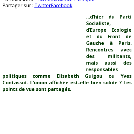
Dans
en
Partager sur :
Twitter
Facebook
les
…d’hier du Parti
coulisses
Socialiste,
du
d’Europe Ecologie
meeting…
et du Front de
Gauche à Paris.
Rencontres avec
des militants,
mais aussi des
responsables
politiques comme Elisabeth Guigou ou Yves
Contassot. L’union affichée est-elle bien solide ? Les
points de vue sont partagés.