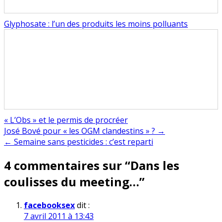
Glyphosate : l’un des produits les moins polluants
« L’Obs » et le permis de procréer
Navigation
José Bové pour « les OGM clandestins » ? →
← Semaine sans pesticides : c’est reparti
de
4 commentaires sur “
Dans les
l’article
coulisses du meeting…
”
facebooksex
dit :
7 avril 2011 à 13:43