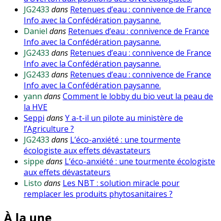
JG2433
dans
Retenues d’eau : connivence de France
Info avec la Confédération paysanne.
Daniel
dans
Retenues d’eau : connivence de France
Info avec la Confédération paysanne.
JG2433
dans
Retenues d’eau : connivence de France
Info avec la Confédération paysanne.
JG2433
dans
Retenues d’eau : connivence de France
Info avec la Confédération paysanne.
yann
dans
Comment le lobby du bio veut la peau de
la HVE
Seppi
dans
Y a-t-il un pilote au ministère de
l’Agriculture ?
JG2433
dans
L’éco-anxiété : une tourmente
écologiste aux effets dévastateurs
sippe
dans
L’éco-anxiété : une tourmente écologiste
aux effets dévastateurs
Listo
dans
Les NBT : solution miracle pour
remplacer les produits phytosanitaires ?
À la une