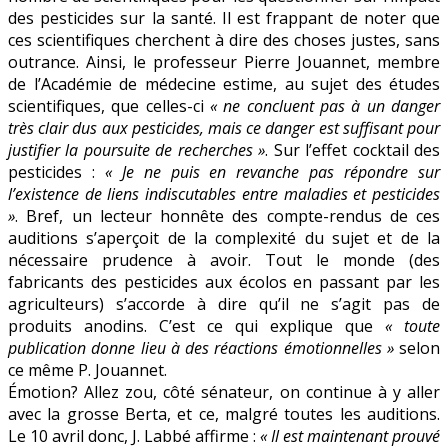
des pesticides sur la santé. Il est frappant de noter que
ces scientifiques cherchent à dire des choses justes, sans
outrance. Ainsi, le professeur Pierre Jouannet, membre
de l’Académie de médecine estime, au sujet des études
scientifiques, que celles-ci
« ne concluent pas à un danger
très clair dus aux pesticides, mais ce danger est suffisant pour
justifier la poursuite de recherches »
. Sur l’effet cocktail des
pesticides :
« Je ne puis en revanche pas répondre sur
l’existence de liens indiscutables entre maladies et pesticides
»
. Bref, un lecteur honnête des compte-rendus de ces
auditions s’aperçoit de la complexité du sujet et de la
nécessaire prudence à avoir. Tout le monde (des
fabricants des pesticides aux écolos en passant par les
agriculteurs) s’accorde à dire qu’il ne s’agit pas de
produits anodins. C’est ce qui explique que
« toute
publication donne lieu à des réactions émotionnelles »
selon
ce même P. Jouannet.
Émotion? Allez zou, côté sénateur, on continue à y aller
avec la grosse Berta, et ce, malgré toutes les auditions.
Le 10 avril donc, J. Labbé affirme :
« Il est maintenant prouvé