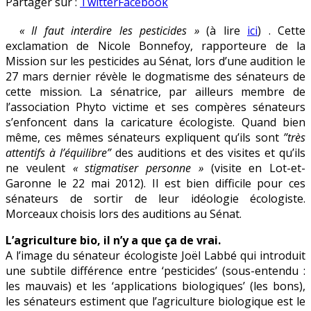
Pesticides
en
Partager sur :
Twitter
Facebook
:
« Il faut interdire les pesticides »
(à lire
ici
) . Cette
les
exclamation de Nicole Bonnefoy, rapporteure de la
sénateurs
Mission sur les pesticides au Sénat, lors d’une audition le
sombrent
27 mars dernier révèle le dogmatisme des sénateurs de
dans
cette mission. La sénatrice, par ailleurs membre de
la
l’association Phyto victime et ses compères sénateurs
caricature
s’enfoncent dans la caricature écologiste. Quand bien
même, ces mêmes sénateurs expliquent qu’ils sont
”très
attentifs à l’équilibre”
des auditions et des visites et qu’ils
ne veulent
« stigmatiser personne »
(visite en Lot-et-
Garonne le 22 mai 2012). Il est bien difficile pour ces
sénateurs de sortir de leur idéologie écologiste.
Morceaux choisis lors des auditions au Sénat.
L’agriculture bio, il n’y a que ça de vrai.
A l’image du sénateur écologiste Joël Labbé qui introduit
une subtile différence entre ‘pesticides’ (sous-entendu :
les mauvais) et les ‘applications biologiques’ (les bons),
les sénateurs estiment que l’agriculture biologique est le