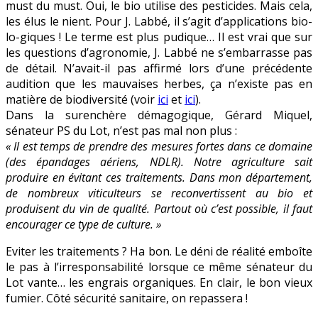
must du must. Oui, le bio utilise des pesticides. Mais cela,
les élus le nient. Pour J. Labbé, il s’agit d’applications bio-
lo-giques ! Le terme est plus pudique… Il est vrai que sur
les questions d’agronomie, J. Labbé ne s’embarrasse pas
de détail. N’avait-il pas affirmé lors d’une précédente
audition que les mauvaises herbes, ça n’existe pas en
matière de biodiversité (voir
ici
et
ici
).
Dans la surenchère démagogique, Gérard Miquel,
sénateur PS du Lot, n’est pas mal non plus :
« Il est temps de prendre des mesures fortes dans ce domaine
(des épandages aériens, NDLR). Notre agriculture sait
produire en évitant ces traitements. Dans mon département,
de nombreux viticulteurs se reconvertissent au bio et
produisent du vin de qualité. Partout où c’est possible, il faut
encourager ce type de culture. »
Eviter les traitements ? Ha bon. Le déni de réalité emboîte
le pas à l’irresponsabilité lorsque ce même sénateur du
Lot vante… les engrais organiques. En clair, le bon vieux
fumier. Côté sécurité sanitaire, on repassera !