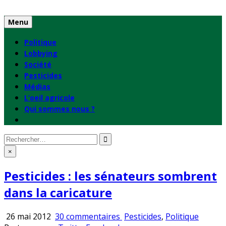
Skip
to
Menu
content
Politique
Lobbying
Société
Pesticides
Médias
L’oeil agricole
Qui sommes nous ?
Rechercher
:
×
Pesticides : les sénateurs sombrent
dans la caricature
sur
Publié
26 mai 2012
30 commentaires
Pesticides
,
Politique