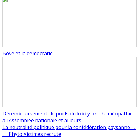
Bové et la démocratie
Déremboursement : le poids du lobby pro-homéopathie
à l’Assemblée nationale et ailleurs…
Navigation
La neutralité politique pour la confédération paysanne →
← Phyto Victimes recrute
de