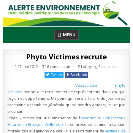
Skip
to
content
MENU
Phyto Victimes recrute
sur
Publié
27 mai 2012
16 commentaires
Lobbying
,
Pesticides
Phyto
en
Victimes
Twitter
Facebook
recrute
L’
association Phyto
Victimes
annonce le recrutement de représentants dans chaque
région et département. Un point qui sera à l’ordre du jour de sa
prochaine assemblée générale qui se tiendra à Nancy le 1er juin
prochain.
Phyto Victimes est une émanation de l’
association Générations
Futures de François Veillerette
et se présente comme la caution
morale des allégations de celui-ci. Ce recrutement de
victimes de