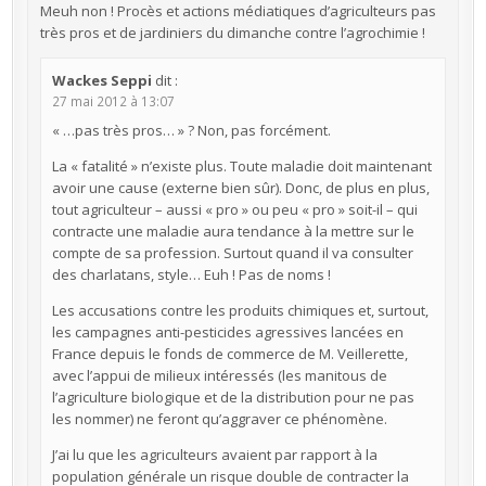
Meuh non ! Procès et actions médiatiques d’agriculteurs pas
très pros et de jardiniers du dimanche contre l’agrochimie !
Wackes Seppi
dit :
27 mai 2012 à 13:07
« …pas très pros… » ? Non, pas forcément.
La « fatalité » n’existe plus. Toute maladie doit maintenant
avoir une cause (externe bien sûr). Donc, de plus en plus,
tout agriculteur – aussi « pro » ou peu « pro » soit-il – qui
contracte une maladie aura tendance à la mettre sur le
compte de sa profession. Surtout quand il va consulter
des charlatans, style… Euh ! Pas de noms !
Les accusations contre les produits chimiques et, surtout,
les campagnes anti-pesticides agressives lancées en
France depuis le fonds de commerce de M. Veillerette,
avec l’appui de milieux intéressés (les manitous de
l’agriculture biologique et de la distribution pour ne pas
les nommer) ne feront qu’aggraver ce phénomène.
J’ai lu que les agriculteurs avaient par rapport à la
population générale un risque double de contracter la