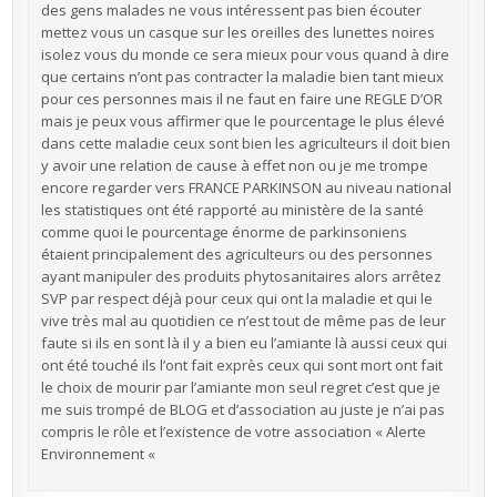
des gens malades ne vous intéressent pas bien écouter
mettez vous un casque sur les oreilles des lunettes noires
isolez vous du monde ce sera mieux pour vous quand à dire
que certains n’ont pas contracter la maladie bien tant mieux
pour ces personnes mais il ne faut en faire une REGLE D’OR
mais je peux vous affirmer que le pourcentage le plus élevé
dans cette maladie ceux sont bien les agriculteurs il doit bien
y avoir une relation de cause à effet non ou je me trompe
encore regarder vers FRANCE PARKINSON au niveau national
les statistiques ont été rapporté au ministère de la santé
comme quoi le pourcentage énorme de parkinsoniens
étaient principalement des agriculteurs ou des personnes
ayant manipuler des produits phytosanitaires alors arrêtez
SVP par respect déjà pour ceux qui ont la maladie et qui le
vive très mal au quotidien ce n’est tout de même pas de leur
faute si ils en sont là il y a bien eu l’amiante là aussi ceux qui
ont été touché ils l’ont fait exprès ceux qui sont mort ont fait
le choix de mourir par l’amiante mon seul regret c’est que je
me suis trompé de BLOG et d’association au juste je n’ai pas
compris le rôle et l’existence de votre association « Alerte
Environnement «