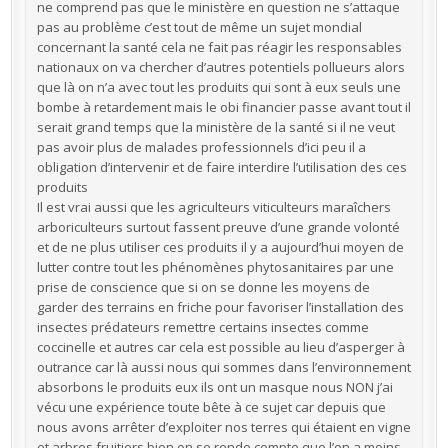
ne comprend pas que le ministère en question ne s’attaque
pas au problème c’est tout de même un sujet mondial
concernant la santé cela ne fait pas réagir les responsables
nationaux on va chercher d’autres potentiels pollueurs alors
que là on n’a avec tout les produits qui sont à eux seuls une
bombe à retardement mais le obi financier passe avant tout il
serait grand temps que la ministère de la santé si il ne veut
pas avoir plus de malades professionnels d’ici peu il a
obligation d’intervenir et de faire interdire l’utilisation des ces
produits
Il est vrai aussi que les agriculteurs viticulteurs maraîchers
arboriculteurs surtout fassent preuve d’une grande volonté
et de ne plus utiliser ces produits il y a aujourd’hui moyen de
lutter contre tout les phénomènes phytosanitaires par une
prise de conscience que si on se donne les moyens de
garder des terrains en friche pour favoriser l’installation des
insectes prédateurs remettre certains insectes comme
coccinelle et autres car cela est possible au lieu d’asperger à
outrance car là aussi nous qui sommes dans l’environnement
absorbons le produits eux ils ont un masque nous NON j’ai
vécu une expérience toute bête à ce sujet car depuis que
nous avons arrêter d’exploiter nos terres qui étaient en vigne
et arbres fruitiers bien on se rende compte que l’on a moins