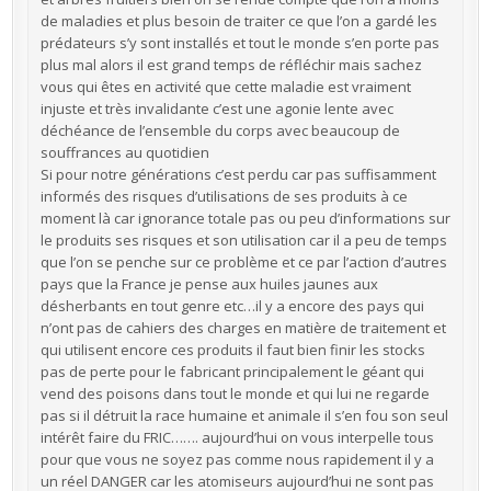
de maladies et plus besoin de traiter ce que l’on a gardé les
prédateurs s’y sont installés et tout le monde s’en porte pas
plus mal alors il est grand temps de réfléchir mais sachez
vous qui êtes en activité que cette maladie est vraiment
injuste et très invalidante c’est une agonie lente avec
déchéance de l’ensemble du corps avec beaucoup de
souffrances au quotidien
Si pour notre générations c’est perdu car pas suffisamment
informés des risques d’utilisations de ses produits à ce
moment là car ignorance totale pas ou peu d’informations sur
le produits ses risques et son utilisation car il a peu de temps
que l’on se penche sur ce problème et ce par l’action d’autres
pays que la France je pense aux huiles jaunes aux
désherbants en tout genre etc…il y a encore des pays qui
n’ont pas de cahiers des charges en matière de traitement et
qui utilisent encore ces produits il faut bien finir les stocks
pas de perte pour le fabricant principalement le géant qui
vend des poisons dans tout le monde et qui lui ne regarde
pas si il détruit la race humaine et animale il s’en fou son seul
intérêt faire du FRIC……. aujourd’hui on vous interpelle tous
pour que vous ne soyez pas comme nous rapidement il y a
un réel DANGER car les atomiseurs aujourd’hui ne sont pas