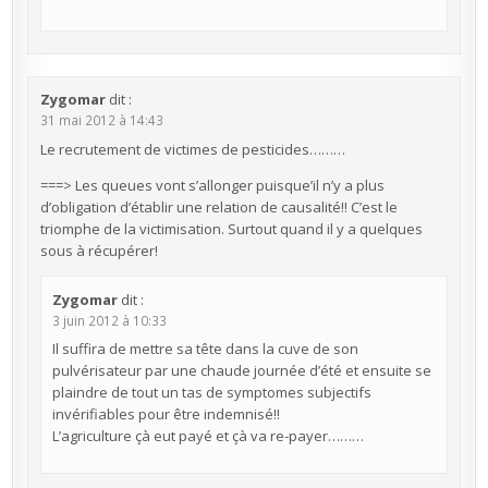
Zygomar
dit :
31 mai 2012 à 14:43
Le recrutement de victimes de pesticides………
===> Les queues vont s’allonger puisque’il n’y a plus
d’obligation d’établir une relation de causalité!! C’est le
triomphe de la victimisation. Surtout quand il y a quelques
sous à récupérer!
Zygomar
dit :
3 juin 2012 à 10:33
Il suffira de mettre sa tête dans la cuve de son
pulvérisateur par une chaude journée d’été et ensuite se
plaindre de tout un tas de symptomes subjectifs
invérifiables pour être indemnisé!!
L’agriculture çà eut payé et çà va re-payer………