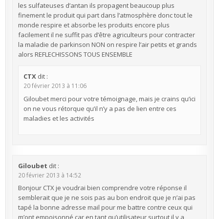
les sulfateuses d’antan ils propagent beaucoup plus
finement le produit qui part dans l’atmosphère donc tout le
monde respire et absorbe les produits encore plus
facilement il ne suffit pas d’être agriculteurs pour contracter
la maladie de parkinson NON on respire l’air petits et grands
alors REFLECHISSONS TOUS ENSEMBLE
CTX
dit :
20 février 2013 à 11:06
Giloubet merci pour votre témoignage, mais je crains qu’ici
on ne vous rétorque qu’il n’y a pas de lien entre ces
maladies et les activités
Giloubet
dit :
20 février 2013 à 14:52
Bonjour CTX je voudrai bien comprendre votre réponse il
semblerait que je ne sois pas au bon endroit que je n’ai pas
tapé la bonne adresse mail pour me battre contre ceux qui
m’ont empoisonné car en tant qu’utilisateur surtout il y a