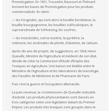
l’homologation. En 1931, Trouvelot, Raucourt et Thénard
écrivent les bases de l’homologation pour les produits
commercialisés. Ils citent :
— les Fongicides, qui sont alors la bouillie bordelaise, la
bouillie bourguignonne, les bouillies sulfocalciques, le
cuproarséniate de Schloesing, les soufres;
— les Insecticides, soit la nicotine, le pyrèthre, la
roténone, les arséniates de plomb, d’alumine, de calcium.
Après dix ans de projets, de suggestions, en 1934, Henri
Queuille, Ministre de l’Agriculture et médecin de son état,
décide de créer la Commission d’Etude d’Emploi des
Toxiques en Agriculture. Une liaison est établie entre le
Ministère de l’Agriculture et les laboratoires de toxicologie
des Facultés de Médecine et de Pharmacie de Paris.
Puis c’est la guerre et l’occupation allemande.
La paix revenue, la «Commission» de Queuille redouble
d’activité. Les produits phytosanitaires sont classés en
trois catégories selon une législation datant du Premier
Empire. Les produits très toxiques sont groupés dans le