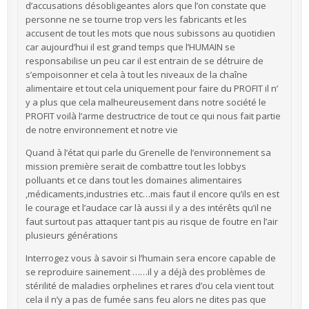
d’accusations désobligeantes alors que l’on constate que
personne ne se tourne trop vers les fabricants et les
accusent de tout les mots que nous subissons au quotidien
car aujourd’hui il est grand temps que l’HUMAIN se
responsabilise un peu car il est entrain de se détruire de
s’empoisonner et cela à tout les niveaux de la chaîne
alimentaire et tout cela uniquement pour faire du PROFIT il n’
y a plus que cela malheureusement dans notre société le
PROFIT voilà l’arme destructrice de tout ce qui nous fait partie
de notre environnement et notre vie
Quand à l’état qui parle du Grenelle de l’environnement sa
mission première serait de combattre tout les lobbys
polluants et ce dans tout les domaines alimentaires
,médicaments,industries etc…mais faut il encore qu’ils en est
le courage et l’audace car là aussi il y a des intérêts qu’il ne
faut surtout pas attaquer tant pis au risque de foutre en l’air
plusieurs générations
Interrogez vous à savoir si l’humain sera encore capable de
se reproduire sainement ……il y a déjà des problèmes de
stérilité de maladies orphelines et rares d’ou cela vient tout
cela il n’y a pas de fumée sans feu alors ne dites pas que