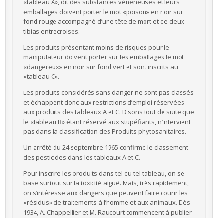
«tableau A», dit des substances vénéneuses et leurs
emballages doivent porter le mot «poison» en noir sur
fond rouge accompagné d’une tête de mort et de deux
tibias entrecroisés.
Les produits présentant moins de risques pour le
manipulateur doivent porter sur les emballages le mot
«dangereux» en noir sur fond vert et sont inscrits au
«tableau C».
Les produits considérés sans danger ne sont pas classés
et échappent donc aux restrictions d’emploi réservées
aux produits des tableaux A et C. Disons tout de suite que
le «tableau B» étant réservé aux stupéfiants, n’intervient
pas dans la classification des Produits phytosanitaires.
Un arrêté du 24 septembre 1965 confirme le classement
des pesticides dans les tableaux A et C.
Pour inscrire les produits dans tel ou tel tableau, on se
base surtout sur la toxicité aiguë. Mais, très rapidement,
on s’intéresse aux dangers que peuvent faire courir les
«résidus» de traitements à l’homme et aux animaux. Dès
1934, A. Chappellier et M. Raucourt commencent à publier