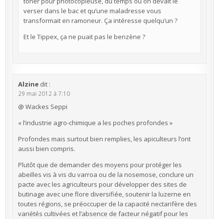
toner pour photocopieuse, du temps où on devait le
verser dans le bac et qu’une maladresse vous
transformait en ramoneur. Ça intéresse quelqu’un ?
Et le Tippex, ça ne puait pas le benzène ?
Alzine
dit :
29 mai 2012 à 7:10
@ Wackes Seppi
« l’industrie agro-chimique a les poches profondes »
Profondes mais surtout bien remplies, les apiculteurs l’ont
aussi bien compris.
Plutôt que de demander des moyens pour protéger les
abeilles vis à vis du varroa ou de la nosemose, conclure un
pacte avec les agriculteurs pour développer des sites de
butinage avec une flore diversifiée, soutenir la luzerne en
toutes régions, se préoccuper de la capacité nectarifère des
variétés cultivées et l’absence de facteur négatif pour les