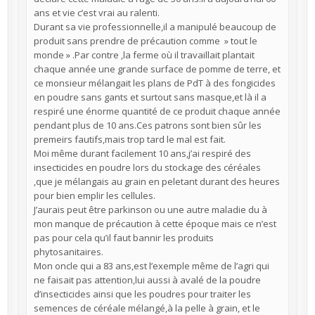
ans et vie c’est vrai au ralenti.
Durant sa vie professionnelle,il a manipulé beaucoup de
produit sans prendre de précaution comme » tout le
monde » .Par contre ,la ferme où il travaillait plantait
chaque année une grande surface de pomme de terre, et
ce monsieur mélangait les plans de PdT à des fongicides
en poudre sans gants et surtout sans masque,et là il a
respiré une énorme quantité de ce produit chaque année
pendant plus de 10 ans.Ces patrons sont bien sûr les
premeirs fautifs,mais trop tard le mal est fait.
Moi même durant facilement 10 ans,j’ai respiré des
insecticides en poudre lors du stockage des céréales
,que je mélangais au grain en peletant durant des heures
pour bien emplir les cellules.
J’aurais peut être parkinson ou une autre maladie du à
mon manque de précaution à cette époque mais ce n’est
pas pour cela qu’il faut bannir les produits
phytosanitaires.
Mon oncle qui a 83 ans,est l’exemple même de l’agri qui
ne faisait pas attention,lui aussi à avalé de la poudre
d’insecticides ainsi que les poudres pour traiter les
semences de céréale mélangé,à la pelle à grain, et le