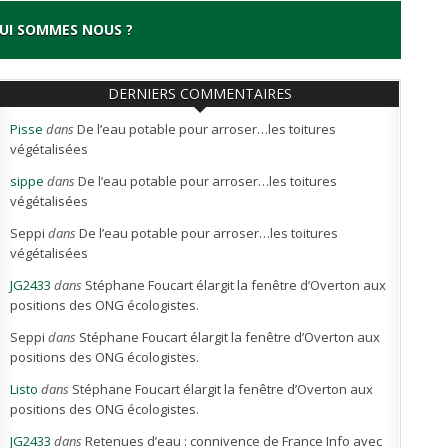
UI SOMMES NOUS ?
DERNIERS COMMENTAIRES
Pisse
dans
De l’eau potable pour arroser…les toitures
végétalisées
sippe
dans
De l’eau potable pour arroser…les toitures
végétalisées
Seppi
dans
De l’eau potable pour arroser…les toitures
végétalisées
JG2433
dans
Stéphane Foucart élargit la fenêtre d’Overton aux
positions des ONG écologistes.
Seppi
dans
Stéphane Foucart élargit la fenêtre d’Overton aux
positions des ONG écologistes.
Listo
dans
Stéphane Foucart élargit la fenêtre d’Overton aux
positions des ONG écologistes.
JG2433
dans
Retenues d’eau : connivence de France Info avec