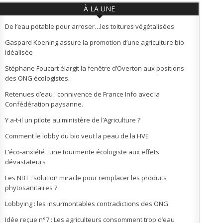
À LA UNE
De l’eau potable pour arroser…les toitures végétalisées
Gaspard Koening assure la promotion d’une agriculture bio
idéalisée
Stéphane Foucart élargit la fenêtre d’Overton aux positions
des ONG écologistes.
Retenues d’eau : connivence de France Info avec la
Confédération paysanne.
Y a-t-il un pilote au ministère de l’Agriculture ?
Comment le lobby du bio veut la peau de la HVE
L’éco-anxiété : une tourmente écologiste aux effets
dévastateurs
Les NBT : solution miracle pour remplacer les produits
phytosanitaires ?
Lobbying : les insurmontables contradictions des ONG
Idée reçue n°7 : Les agriculteurs consomment trop d’eau