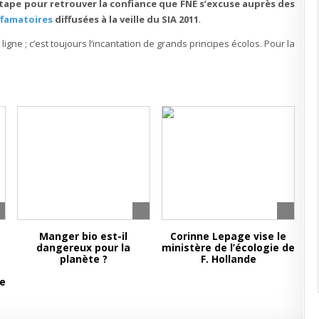
pe pour retrouver la confiance que FNE s’excuse auprès des
ffamatoires
diffusées à la veille du SIA 2011
.
gne ; c’est toujours l’incantation de grands principes écolos. Pour la
Manger bio est-il
Corinne Lepage vise le
dangereux pour la
ministère de l’écologie de
t
planète ?
F. Hollande
se