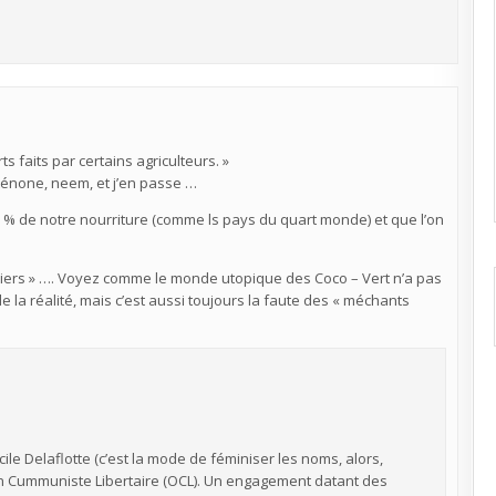
 faits par certains agriculteurs. »
oténone, neem, et j’en passe …
0 % de notre nourriture (comme ls pays du quart monde) et que l’on
nciers » …. Voyez comme le monde utopique des Coco – Vert n’a pas
 la réalité, mais c’est aussi toujours la faute des « méchants
le Delaflotte (c’est la mode de féminiser les noms, alors,
ion Cummuniste Libertaire (OCL). Un engagement datant des