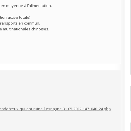
en moyenne à l’alimentation.
on active totale)
 transports en commun.
e multinationales chinoises.
monde/ceux-qui-ont-ruine-l-espagne-31-05-2012-1471040_24.php