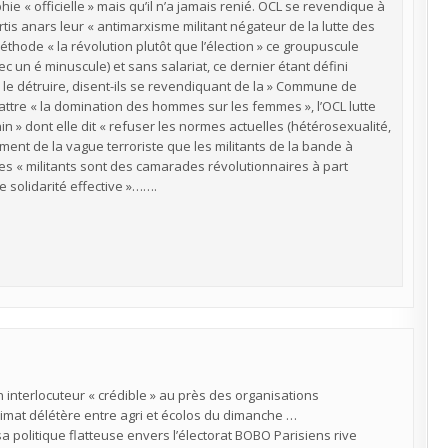
ie « officielle » mais qu’il n’a jamais renié. OCL se revendique à
tis anars leur « antimarxisme militant négateur de la lutte des
thode « la révolution plutôt que l’élection » ce groupuscule
 un é minuscule) et sans salariat, ce dernier étant défini
le détruire, disent-ils se revendiquant de la » Commune de
battre « la domination des hommes sur les femmes », l’OCL lutte
n » dont elle dit « refuser les normes actuelles (hétérosexualité,
ent de la vague terroriste que les militants de la bande à
ces « militants sont des camarades révolutionnaires à part
 solidarité effective »…….
n interlocuteur « crédible » au près des organisations
climat délétère entre agri et écolos du dimanche …
sa politique flatteuse envers l’électorat BOBO Parisiens rive