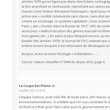
années 1970 qui ne figure pas (tiens donc!) dans sa biograph
la fois anarchiste et communiste, reprochant aux autres par
classes come facteur d’évolution historique ». Ayant pour mé
prône une « société communiste sans classe, sans état (avec
comme un esclavage. Le système capitaliste , nous voulons 
Paris », des » Soviets dans la Russie de 1917″. Afin de com
aussi pour « ladéconstruction des genres masculin et fémini
monogamie, etc…). En outre et plus éloquent encore, au mom
Baader des années 1970r, le lournal de l’OCL estimait que 
entière envers lesquels il est nécessaire de développer une
Bonjour, bravo et merci l’écologie « hollandaise » ….
Source: Valeurs Actuelles n°3944 du 28 juin 2012, page 6.
La Coupe Est Pleine
dit :
4 juillet 2012 à 6:14
L’équipe Sarkozy avait créé FNE de toute pièce, afin d’avoir u
environnementalistes. Si crédible que l’on a pu constater le 
Au final ce n’était qu’un faire valoir pour le gouvernement et 