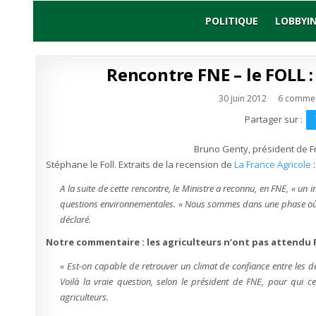
Skip
to
POLITIQUE
LOBBYI
content
Rencontre FNE – le FOLL :
30 juin 2012
6 commen
Partager sur :
Bruno Genty, président de F
Stéphane le Foll. Extraits de la recension de
La France Agricole
:
A la suite de cette rencontre, le Ministre a reconnu, en FNE,
« un i
questions environnementales.
« Nous sommes dans une phase où il
déclaré.
Notre commentaire : les agriculteurs n’ont pas attendu 
« Est-on capable de retrouver un climat de confiance entre les d
Voilà la vraie question, selon le président de FNE, pour qui c
agriculteurs.