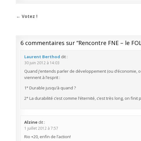
Navigation
← Votez !
de
l’article
6 commentaires sur “
Rencontre FNE – le FOL
Laurent Berthod
dit :
30 juin 2012 à 14:03
Quand j’entends parler de développement (ou d’économie, ou 
viennent à l’esprit :
1° Durable jusqu’à quand ?
2° La durabilité c’est comme l’éternité, c’est très long, on finit 
Alzine
dit :
1 juillet 2012 à 7:57
Rio +20, enfin de l’action!