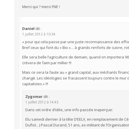
Merci qui ? merci FNE !
Daniel
dit :
1 juillet 2012 à 10:34
« pour qui cela passe par une juste reconnaissance des efforts
Bref ceux qui font du « Bio »… à grands renforts de cuivre, r
Elle sera belle l’agriculture de demain, quand on importera 9
crèvera de faim par millier !!!
Mais ce sera la faute au « grand capital, aux méchants fina
changé. Les idéologies se fracassent toujours contre le mur de
capitalistes » !!!
Zygomar
dit :
1 juillet 2012 à 14:43
Dans cet ordre d’idée, une info passée inaperçue:
Elu samedi dernier à la tête D’EELV, en remplacement de Céci
Duflot…) Pascal Durand, 51 ans, ex-militant de l’Organisat