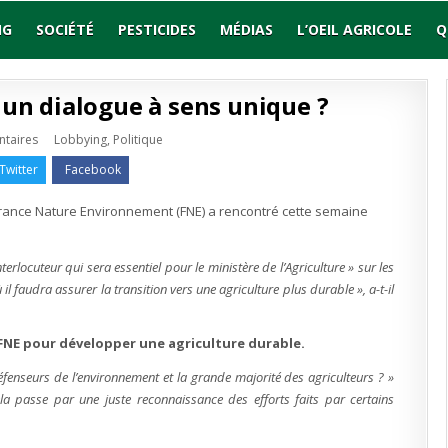
NG
SOCIÉTÉ
PESTICIDES
MÉDIAS
L’OEIL AGRICOLE
Q
 un dialogue à sens unique ?
sur
Publié
taires
Lobbying
,
Politique
Rencontre
en
FNE
Twitter
Facebook
–
le
FOLL
rance Nature Environnement (FNE) a rencontré cette semaine
:
un
dialogue
à
sens
nterlocuteur qui sera essentiel pour le ministère de l’Agriculture »
sur les
unique
?
 faudra assurer la transition vers une agriculture plus durable »
, a-t-il
FNE pour développer une agriculture durable.
éfenseurs de l’environnement et la grande majorité des agriculteurs ? »
ela passe par une juste reconnaissance des efforts faits par certains