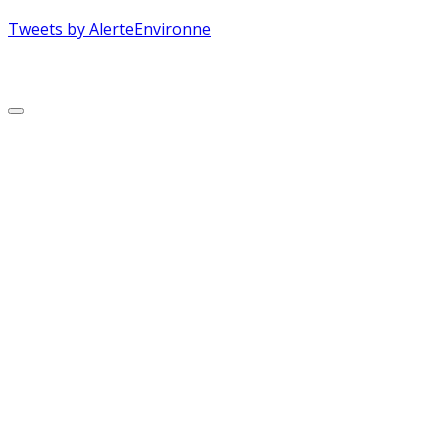
Tweets by AlerteEnvironne
Copyright © 2026 Alerte Environnement
Scroll
to
Top