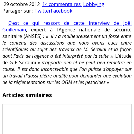
sur
Publié
29 octobre 2012
14 commentaires
Lobbying
Le
en
Partager sur :
Twitter
Facebook
Foll
C’est ce qui ressort de cette interview de Joël
et
Guillemain
, expert à l’Agence nationale de sécurité
Mortureux
sanitaire (ANSES)
: « Il y a malheureusement un fossé entre
en
le contenu des discussions que nous avons eues entre
flagrant
scientifiques au sujet des travaux de M. Séralini et la façon
délit
dont l’avis de l’agence a été interprété par la suite ».
L’étude
de
de G-E Séralini
« n’apporte rien et ne peut rien remettre en
manipulation
cause. Il est donc inconcevable que l’on puisse s’appuyer sur
d’avis
un travail d’aussi piètre qualité pour demander une évolution
de
de la réglementation sur les OGM et les pesticides
»
l’ANSES
Articles similaires