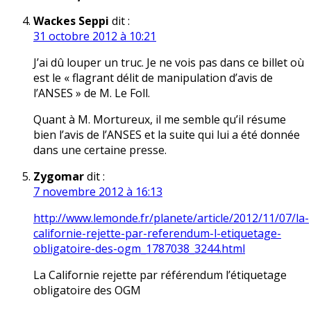
Wackes Seppi
dit :
31 octobre 2012 à 10:21
J’ai dû louper un truc. Je ne vois pas dans ce billet où
est le « flagrant délit de manipulation d’avis de
l’ANSES » de M. Le Foll.
Quant à M. Mortureux, il me semble qu’il résume
bien l’avis de l’ANSES et la suite qui lui a été donnée
dans une certaine presse.
Zygomar
dit :
7 novembre 2012 à 16:13
http://www.lemonde.fr/planete/article/2012/11/07/la-
californie-rejette-par-referendum-l-etiquetage-
obligatoire-des-ogm_1787038_3244.html
La Californie rejette par référendum l’étiquetage
obligatoire des OGM