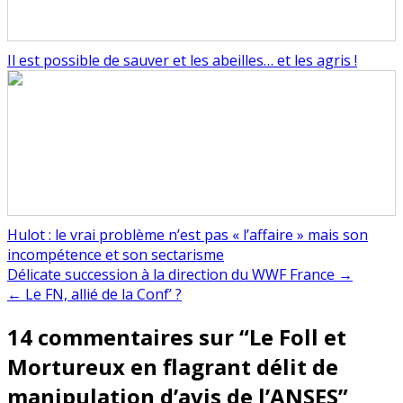
Il est possible de sauver et les abeilles… et les agris !
Hulot : le vrai problème n’est pas « l’affaire » mais son
incompétence et son sectarisme
Navigation
Délicate succession à la direction du WWF France →
← Le FN, allié de la Conf’ ?
de
14 commentaires sur “
Le Foll et
l’article
Mortureux en flagrant délit de
manipulation d’avis de l’ANSES
”