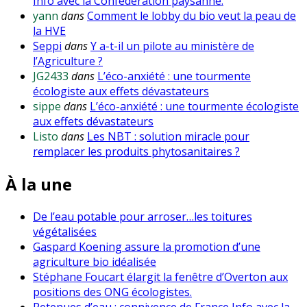
Info avec la Confédération paysanne.
yann
dans
Comment le lobby du bio veut la peau de
la HVE
Seppi
dans
Y a-t-il un pilote au ministère de
l’Agriculture ?
JG2433
dans
L’éco-anxiété : une tourmente
écologiste aux effets dévastateurs
sippe
dans
L’éco-anxiété : une tourmente écologiste
aux effets dévastateurs
Listo
dans
Les NBT : solution miracle pour
remplacer les produits phytosanitaires ?
À la une
De l’eau potable pour arroser…les toitures
végétalisées
Gaspard Koening assure la promotion d’une
agriculture bio idéalisée
Stéphane Foucart élargit la fenêtre d’Overton aux
positions des ONG écologistes.
Retenues d’eau : connivence de France Info avec la