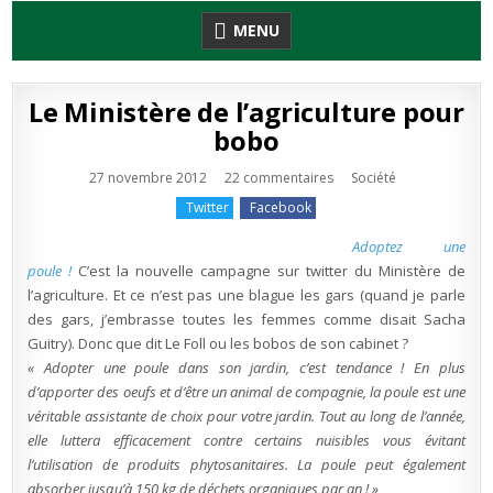
Skip
MENU
to
content
Le Ministère de l’agriculture pour
bobo
sur
Publié
27 novembre 2012
22 commentaires
Société
Le
en
Ministère
Twitter
Facebook
de
l’agriculture
pour
Adoptez une
bobo
poule !
C’est la nouvelle campagne sur twitter du Ministère de
l’agriculture. Et ce n’est pas une blague les gars (quand je parle
des gars, j’embrasse toutes les femmes comme disait Sacha
Guitry). Donc que dit Le Foll ou les bobos de son cabinet ?
« Adopter une poule dans son jardin, c’est tendance ! En plus
d’apporter des oeufs et d’être un animal de compagnie, la poule est une
véritable
assistante de choix pour votre jardin. Tout au long de l’année,
elle luttera efficacement contre certains nuisibles vous évitant
l’utilisation de produits phytosanitaires. La poule peut également
absorber jusqu’à 150 kg de déchets organiques par an ! »