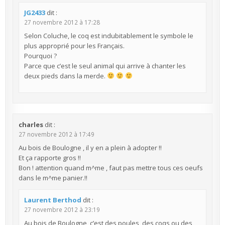
JG2433
dit :
27 novembre 2012 à 17:28
Selon Coluche, le coq est indubitablement le symbole le
plus approprié pour les Français.
Pourquoi ?
Parce que c’est le seul animal qui arrive à chanter les
deux pieds dans la merde.
charles
dit :
27 novembre 2012 à 17:49
Au bois de Boulogne , il y en a plein à adopter !!
Et ça rapporte gros !!
Bon ! attention quand m^me , faut pas mettre tous ces oeufs
dans le m^me panier.!!
Laurent Berthod
dit :
27 novembre 2012 à 23:19
Au bois de Boulogne, c’est des poules, des coqs ou des