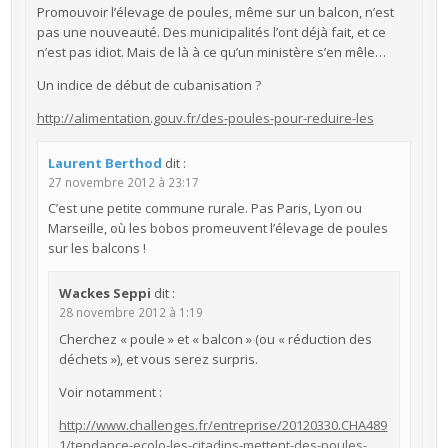
Promouvoir l’élevage de poules, même sur un balcon, n’est
pas une nouveauté. Des municipalités l’ont déjà fait, et ce
n’est pas idiot. Mais de là à ce qu’un ministère s’en mêle…
Un indice de début de cubanisation ?
http://alimentation.gouv.fr/des-poules-pour-reduire-les
Laurent Berthod
dit :
27 novembre 2012 à 23:17
C’est une petite commune rurale. Pas Paris, Lyon ou
Marseille, où les bobos promeuvent l’élevage de poules
sur les balcons !
Wackes Seppi
dit :
28 novembre 2012 à 1:19
Cherchez « poule » et « balcon » (ou « réduction des
déchets »), et vous serez surpris.
Voir notamment :
http://www.challenges.fr/entreprise/20120330.CHA489
1/tendance-ecolo-les-citadins-mettent-des-poules-