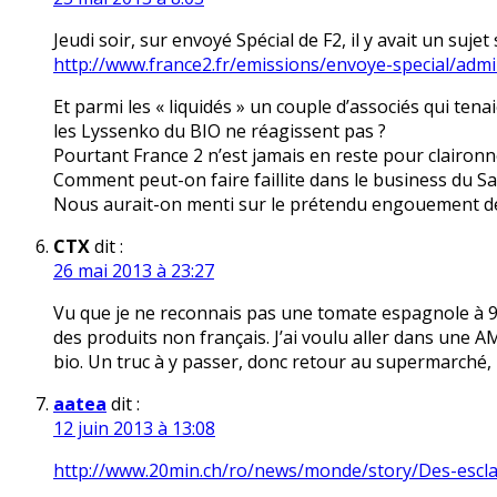
Jeudi soir, sur envoyé Spécial de F2, il y avait un sujet 
http://www.france2.fr/emissions/envoye-special/adm
Et parmi les « liquidés » un couple d’associés qui ten
les Lyssenko du BIO ne réagissent pas ?
Pourtant France 2 n’est jamais en reste pour clairon
Comment peut-on faire faillite dans le business du Sa
Nous aurait-on menti sur le prétendu engouement de
CTX
dit :
26 mai 2013 à 23:27
Vu que je ne reconnais pas une tomate espagnole à 90
des produits non français. J’ai voulu aller dans une A
bio. Un truc à y passer, donc retour au supermarché, l
aatea
dit :
12 juin 2013 à 13:08
http://www.20min.ch/ro/news/monde/story/Des-escl