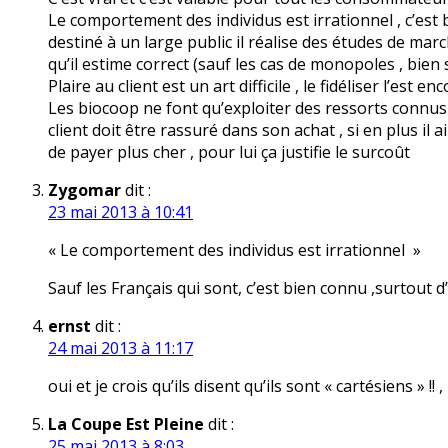
Le comportement des individus est irrationnel , c’est 
destiné à un large public il réalise des études de marché
qu’il estime correct (sauf les cas de monopoles , bien s
Plaire au client est un art difficile , le fidéliser l’est enc
Les biocoop ne font qu’exploiter des ressorts connus 
client doit être rassuré dans son achat , si en plus il 
de payer plus cher , pour lui ça justifie le surcoût
Zygomar
dit :
23 mai 2013 à 10:41
« Le comportement des individus est irrationnel »
Sauf les Français qui sont, c’est bien connu ,surtout d
ernst
dit :
24 mai 2013 à 11:17
oui et je crois qu’ils disent qu’ils sont « cartésiens » !! , 
La Coupe Est Pleine
dit :
25 mai 2013 à 8:03