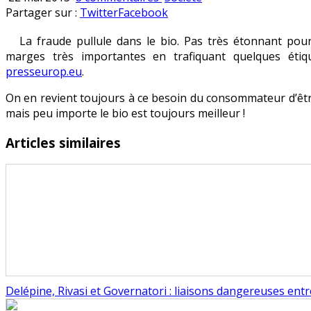
L’ère
en
Partager sur :
Twitter
Facebook
des
La fraude pullule dans le bio. Pas très étonnant pour
bio-
marges très importantes en trafiquant quelques étiq
mafias
presseurop.eu
.
On en revient toujours à ce besoin du consommateur d’être
mais peu importe le bio est toujours meilleur !
Articles similaires
Delépine, Rivasi et Governatori : liaisons dangereuses ent