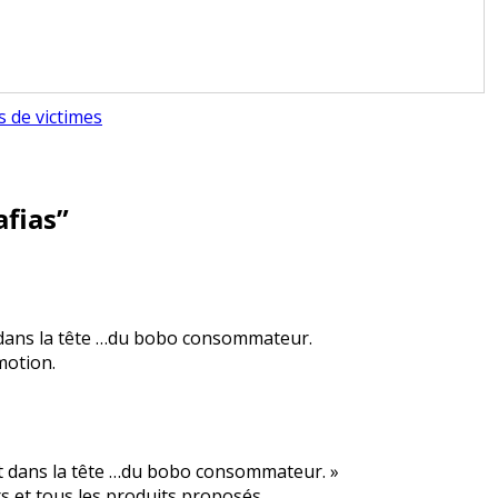
s de victimes
afias
”
et dans la tête …du bobo consommateur.
motion.
….et dans la tête …du bobo consommateur. »
s et tous les produits proposés .