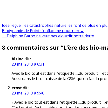
Idée reçue : les catastrophes naturelles font de plus en plu
Navigation
Biodynamie : le Point s’enflamme pour rien →
← Delphine Batho ne veut pas alourdir notre dette
de
8 commentaires sur “
L’ère des bio-m
l’article
Alzine
dit :
23 mai 2013 à 6:31
Avec le bio tout est dans l’étiquette ….du produit ….
Aussi dans le tiroir caisse de la GSM qui en fait la pro
ernst
dit :
23 mai 2013 à 9:40
« Avec le bio tout est dans l’étiquette ….du produit 
C’est vrai et c’est valable pour tout les consommateur