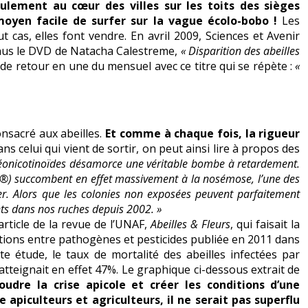
ulement au cœur des villes sur les toits des sièges
oyen facile de surfer sur la vague écolo-bobo !
Les
 cas, elles font vendre. En avril 2009, Sciences et Avenir
bonus le DVD de Natacha Calestreme,
« Disparition des abeilles
 de retour en une du mensuel avec ce titre qui se répète :
«
onsacré aux abeilles.
Et comme à chaque fois, la rigueur
ns celui qui vient de sortir, on peut ainsi lire à propos des
éonicotinoïdes désamorce une véritable bombe à retardement.
ho®) succombent en effet massivement à la nosémose, l’une des
er. Alors que les colonies non exposées peuvent parfaitement
ts dans nos ruches depuis 2002. »
rticle de la revue de l’UNAF,
Abeilles & Fleurs
, qui faisait la
tions entre pathogènes et pesticides publiée en 2011 dans
te étude, le taux de mortalité des abeilles infectées par
tteignait en effet 47%. Le graphique ci-dessous extrait de
oudre la crise apicole et créer les conditions d’une
apiculteurs et agriculteurs, il ne serait pas superflu