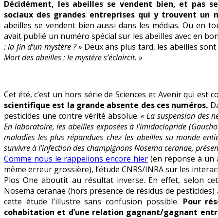
Décidément, les abeilles se vendent bien, et pas se
halte
sociaux des grandes entreprises qui y trouvent un m
aux
abeilles se vendent bien aussi dans les médias. Ou en tout
erreurs
avait publié un numéro spécial sur les abeilles avec en 
à
: la fin d’un mystère ? »
Deux ans plus tard, les abeilles sont
répétition
Mort des abeilles : le mystère s’éclaircit. »
Cet été, c’est un hors série de Sciences et Avenir qui est c
scientifique est la grande absente des ces numéros.
Da
pesticides une contre vérité absolue.
« La suspension des n
En laboratoire, les abeilles exposées à l’imidaclopride (Gauc
maladies les plus répandues chez les abeilles su monde enti
survivre à l’infection des champignons Nosema ceranae, présen
Comme nous le rappelions encore hier
(en réponse à un a
même erreur grossière), l’étude CNRS/INRA sur les interac
Plos One aboutit au résultat inverse. En effet, selon cet
Nosema ceranae (hors présence de résidus de pesticides) a
cette étude l’illustre sans confusion possible.
Pour rés
cohabitation et d’une relation gagnant/gagnant entre 