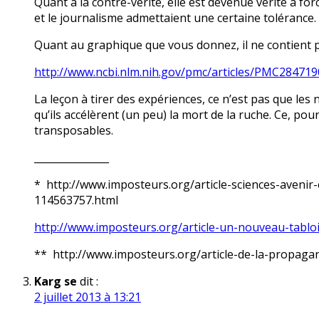
Quant à la contre-vérité, elle est devenue vérité à forc
et le journalisme admettaient une certaine tolérance.
Quant au graphique que vous donnez, il ne contient pas
http://www.ncbi.nlm.nih.gov/pmc/articles/PMC284719
La leçon à tirer des expériences, ce n’est pas que le
qu’ils accélèrent (un peu) la mort de la ruche. Ce, po
transposables.
_______________
* http://www.imposteurs.org/article-sciences-avenir-
114563757.html
http://www.imposteurs.org/article-un-nouveau-tablo
** http://www.imposteurs.org/article-de-la-propaga
Karg se
dit :
2 juillet 2013 à 13:21