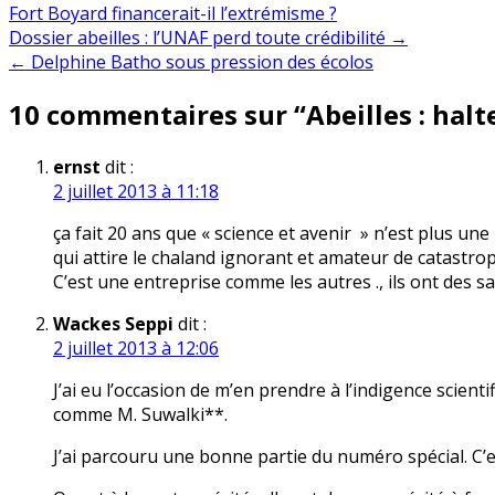
Fort Boyard financerait-il l’extrémisme ?
Navigation
Dossier abeilles : l’UNAF perd toute crédibilité →
← Delphine Batho sous pression des écolos
de
10 commentaires sur “
Abeilles : hal
l’article
ernst
dit :
2 juillet 2013 à 11:18
ça fait 20 ans que « science et avenir » n’est plus une 
qui attire le chaland ignorant et amateur de catastro
C’est une entreprise comme les autres ., ils ont des sal
Wackes Seppi
dit :
2 juillet 2013 à 12:06
J’ai eu l’occasion de m’en prendre à l’indigence scienti
comme M. Suwalki**.
J’ai parcouru une bonne partie du numéro spécial. C’es