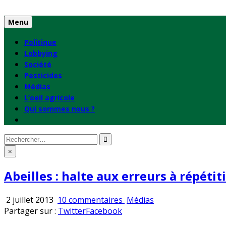
Skip
to
Menu
content
Politique
Lobbying
Société
Pesticides
Médias
L’oeil agricole
Qui sommes nous ?
Rechercher
:
×
Abeilles : halte aux erreurs à répétit
sur
Publié
2 juillet 2013
10 commentaires
Médias
Abeilles
en
Partager sur :
Twitter
Facebook
: