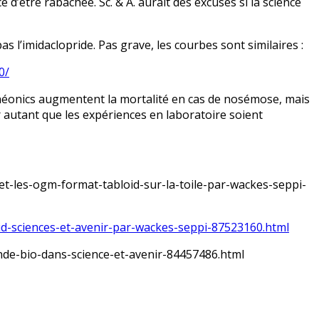
e d’être rabâchée. Sc. & A. aurait des excuses si la science
 l’imidaclopride. Pas grave, les courbes sont similaires :
0/
s néonics augmentent la mortalité en cas de nosémose, mais
ur autant que les expériences en laboratoire soient
et-les-ogm-format-tabloid-sur-la-toile-par-wackes-seppi-
id-sciences-et-avenir-par-wackes-seppi-87523160.html
nde-bio-dans-science-et-avenir-84457486.html