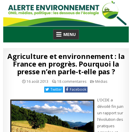
Skip
to
content
MENU
Agriculture et environnement : la
France en progrès. Pourquoi la
presse n’en parle-t-elle pas ?
sur
Publié
16 août 2013
18 commentaires
Médias
Agriculture
en
et
Twitter
Facebook
environnement
:
la
L’OCDE a
France
en
dévoilé fin juin
progrès.
un rapport sur
Pourquoi
la
l’évolution des
presse
n’en
pratiques
parle-
t-