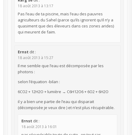
Karg se
dit :
18 août 2013 à 13:17
Pas l’eau de ta piscine, mais l’eau des pauvres
agriculteurs du Sahel (parce qu’ils ignorent qu’il n’y a
quasiment que des éleveurs dans ces zones arides)
qui meurent de faim.
Ernst
dit :
18 août 2013 à 15:27
Il me semble que l’eau est décomposée par les
photons :
selon l’équation -bilan :
6CO2 + 12H2O + lumière → C6H12O6 + 6O2 + 6H2O
il y a bien une partie de l’eau qui disparait
(décomposée je veux dire ) et n’est plus récupérable.
Ernst
dit :
18 août 2013 à 16:01
pas récupérable toute de suite , en tout cas .