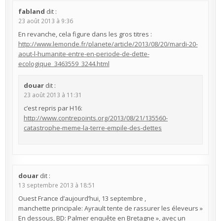
fabland
dit :
23 août 2013 à 9:36
En revanche, cela figure dans les gros titres :
http://www.lemonde.fr/planete/article/2013/08/20/mardi-20-
aout-l-humanite-entre-en-periode-de-dette-
ecologique_3463559_3244.html
douar
dit :
23 août 2013 à 11:31
c’est repris par H16:
http://www.contrepoints.org/2013/08/21/135560-
catastrophe-meme-la-terre-empile-des-dettes
douar
dit :
13 septembre 2013 à 18:51
Ouest France d’aujourd’hui, 13 septembre ,
manchette principale: Ayrault tente de rassurer les éleveurs »
En dessous, BD: Palmer enquête en Bretagne », avec un