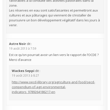
favorables à la conduite des activités pastorales dans la
zone.
Les réserves en eau sont satisfaisantes et permettront aux
cultures et aux pâturages qui viennent de s’installer de
poursuivre un bon développement végétatif dans les jours à
venir.
Astre Noir
dit :
19 août 2013 à 7:59
Est ce qu’on pourrait avoir un lien vers le rapport de l’OCDE ?
Merci d’avance
Wackes Seppi
dit :
19 août 2013 à 8:27
http://www.oecd-ilibrary.org/agriculture-and-food/oecd-
compendium-of-agri-environmental-
indicators_9789264186217-en