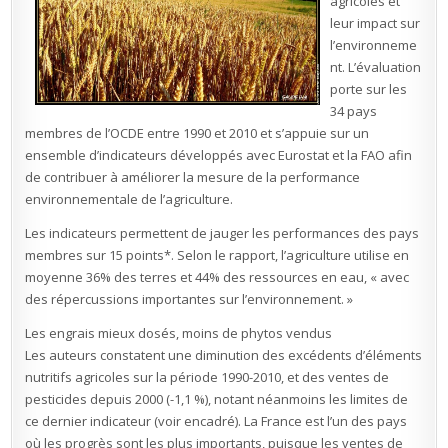
agricoles et
elle
pas
leur impact sur
?
l’environneme
nt. L’évaluation
porte sur les
34 pays
membres de l’OCDE entre 1990 et 2010 et s’appuie sur un
ensemble d’indicateurs développés avec Eurostat et la FAO afin
de contribuer à améliorer la mesure de la performance
environnementale de l’agriculture.
Les indicateurs permettent de jauger les performances des pays
membres sur 15 points*. Selon le rapport, l’agriculture utilise en
moyenne 36% des terres et 44% des ressources en eau, « avec
des répercussions importantes sur l’environnement. »
Les engrais mieux dosés, moins de phytos vendus
Les auteurs constatent une diminution des excédents d’éléments
nutritifs agricoles sur la période 1990-2010, et des ventes de
pesticides depuis 2000 (-1,1 %), notant néanmoins les limites de
ce dernier indicateur (voir encadré). La France est l’un des pays
où les progrès sont les plus importants, puisque les ventes de