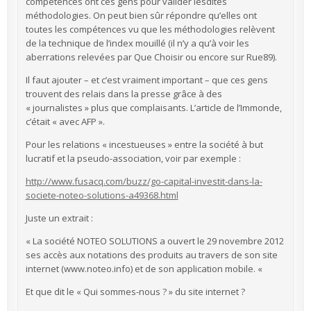
compétences ont ces gens pour valider lesdites
méthodologies. On peut bien sûr répondre qu’elles ont
toutes les compétences vu que les méthodologies relèvent
de la technique de l’index mouillé (il n’y a qu’à voir les
aberrations relevées par Que Choisir ou encore sur Rue89).
Il faut ajouter – et c’est vraiment important – que ces gens
trouvent des relais dans la presse grâce à des
« journalistes » plus que complaisants. L’article de l’Immonde,
c’était « avec AFP ».
Pour les relations « incestueuses » entre la société à but
lucratif et la pseudo-association, voir par exemple :
http://www.fusacq.com/buzz/go-capital-investit-dans-la-
societe-noteo-solutions-a49368.html
Juste un extrait :
« La société NOTEO SOLUTIONS a ouvert le 29 novembre 2012
ses accès aux notations des produits au travers de son site
internet (www.noteo.info) et de son application mobile. «
Et que dit le « Qui sommes-nous ? » du site internet ?