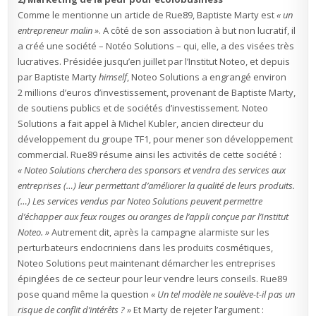
Comme le mentionne un article de Rue89, Baptiste Marty est
« un
entrepreneur malin »
. A côté de son association à but non lucratif, il
a créé une société – Notéo Solutions – qui, elle, a des visées très
lucratives. Présidée jusqu’en juillet par l’Institut Noteo, et depuis
par Baptiste Marty
himself
, Noteo Solutions a engrangé environ
2 millions d’euros d’investissement, provenant de Baptiste Marty,
de soutiens publics et de sociétés d’investissement. Noteo
Solutions a fait appel à Michel Kubler, ancien directeur du
développement du groupe TF1, pour mener son développement
commercial. Rue89 résume ainsi les activités de cette société :
« Noteo Solutions cherchera des sponsors et vendra des services aux
entreprises (…) leur permettant d’améliorer la qualité de leurs produits.
(…) Les services vendus par Noteo Solutions peuvent permettre
d’échapper aux feux rouges ou oranges de l’appli conçue par l’Institut
Noteo. »
Autrement dit, après la campagne alarmiste sur les
perturbateurs endocriniens dans les produits cosmétiques,
Noteo Solutions peut maintenant démarcher les entreprises
épinglées de ce secteur pour leur vendre leurs conseils. Rue89
pose quand même la question
« Un tel modèle ne soulève-t-il pas un
risque de conflit d’intérêts ? »
Et Marty de rejeter l’argument :