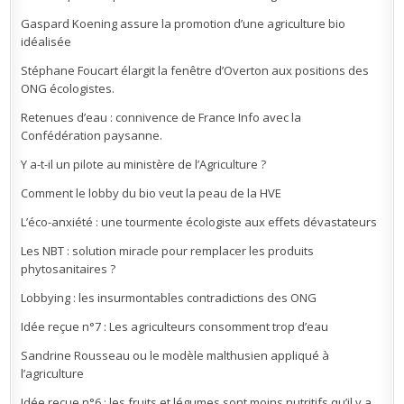
Gaspard Koening assure la promotion d’une agriculture bio
idéalisée
Stéphane Foucart élargit la fenêtre d’Overton aux positions des
ONG écologistes.
Retenues d’eau : connivence de France Info avec la
Confédération paysanne.
Y a-t-il un pilote au ministère de l’Agriculture ?
Comment le lobby du bio veut la peau de la HVE
L’éco-anxiété : une tourmente écologiste aux effets dévastateurs
Les NBT : solution miracle pour remplacer les produits
phytosanitaires ?
Lobbying : les insurmontables contradictions des ONG
Idée reçue n°7 : Les agriculteurs consomment trop d’eau
Sandrine Rousseau ou le modèle malthusien appliqué à
l’agriculture
Idée reçue n°6 : les fruits et légumes sont moins nutritifs qu’il y a