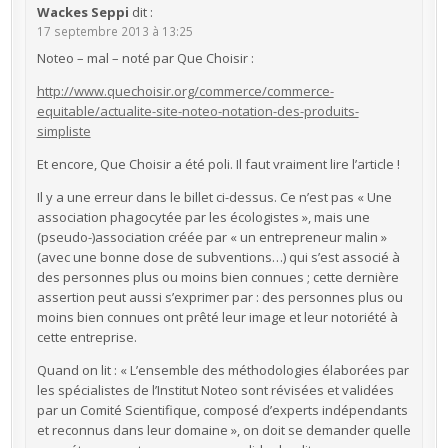
Wackes Seppi
dit :
17 septembre 2013 à 13:25
Noteo – mal – noté par Que Choisir :
http://www.quechoisir.org/commerce/commerce-
equitable/actualite-site-noteo-notation-des-produits-
simpliste
Et encore, Que Choisir a été poli. Il faut vraiment lire l’article !
Il y a une erreur dans le billet ci-dessus. Ce n’est pas « Une
association phagocytée par les écologistes », mais une
(pseudo-)association créée par « un entrepreneur malin »
(avec une bonne dose de subventions…) qui s’est associé à
des personnes plus ou moins bien connues ; cette dernière
assertion peut aussi s’exprimer par : des personnes plus ou
moins bien connues ont prêté leur image et leur notoriété à
cette entreprise.
Quand on lit : « L’ensemble des méthodologies élaborées par
les spécialistes de l’Institut Noteo sont révisées et validées
par un Comité Scientifique, composé d’experts indépendants
et reconnus dans leur domaine », on doit se demander quelle