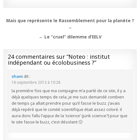
Navigation
Mais que représente le Rassemblement pour la planète ?
de
→
l’article
← Le “cruel” dilemme d’EELV
24 commentaires sur “
Noteo : institut
indépendant ou écolobusiness ?
”
sham
dit :
16 septembre 2013 à 10:28
la première fois que ma compagne m’a parlé de ce site, il y a
déjà quelques temps de cela, je me suis demandé combien
de temps ça allait prendre pour qu’il fasse le buzz. j’avais
déjà repéré que le comité scientifique était assez coloré. il
aura donc fallu l’appui de la ‘science’ (junk science?) pour que
le site fasse le buzz, c’est désolant 🙁