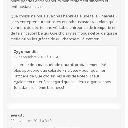
porté par des entrepreneurs manifestement sincères et
enthousiastes… ».
Que choisir ne nous avait pas habitués à une telle « naïveté »
: des entrepreneurs sincères et enthousiastes »…. Alors qu’ils
viennent de décrire une véritable entreprise de tromperie et
de falsification! De qui Que choisir? se moque-t-il ou de qui se
méfie-t-il ou les grâces de qui cherche-t-il à s’attirer?
Zygomar
dit :
17 septembre 2013 à 16:24
Le terme de « mansuétude » aurait probablement été
plus approprié que celui de « naïveté » pour qualifier
l’attitude de Que choisir? vis a vis de Noteo. Il faut
également noter à cet égard que les deux organisations
font dans le même business!
eva
dit :
23 novembre 2013 à 3:43