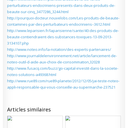
perturbateurs-endocriniens-presents-dans-deux-produits-de-
beaute-sur-cinq_3477286_3244.html
http://pourquoi-docteur.nouvelobs.com/Les-produits-de-beaute-
contamines-par-des-perturbateurs-endocriniens–3612.html
http://www.leparisien.fr/laparisienne/sante/40-des-produits-de-
beaute-contiendraient-des-substances-toxiques-13-09-2013-
3134107.php
http://www.noteo.info/la-notation/des-experts-partenaires/
http://www.journaldelenvironnement.net/article/lancement-de-
noteo-outil-d-aide-aux-choix-de-consommation,32028
http://www.fusacq.com/buzz/go-capital-investit-dans-la-societe-
noteo-solutions-a49368.html
http://www.rue89.com/rue89-planete/2012/12/05/jai-teste-noteo-
appli-responsable-qui-vous-conseille-au-supermarche-237521
Articles similaires