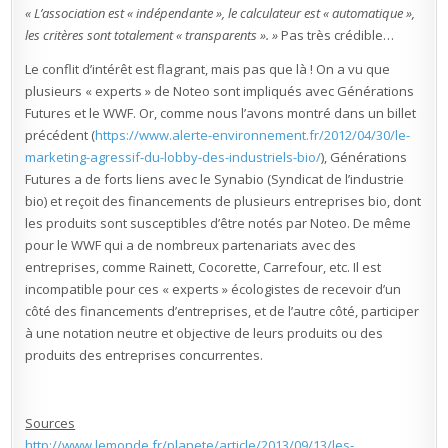
« L’association est « indépendante », le calculateur est « automatique »,
les critères sont totalement « transparents ». »
Pas très crédible…
Le conflit d’intérêt est flagrant, mais pas que là ! On a vu que
plusieurs « experts » de Noteo sont impliqués avec Générations
Futures et le WWF. Or, comme nous l’avons montré dans un billet
précédent (
https://www.alerte-environnement.fr/2012/04/30/le-
marketing-agressif-du-lobby-des-industriels-bio/
), Générations
Futures a de forts liens avec le Synabio (Syndicat de l’industrie
bio) et reçoit des financements de plusieurs entreprises bio, dont
les produits sont susceptibles d’être notés par Noteo. De même
pour le WWF qui a de nombreux partenariats avec des
entreprises, comme Rainett, Cocorette, Carrefour, etc. Il est
incompatible pour ces « experts » écologistes de recevoir d’un
côté des financements d’entreprises, et de l’autre côté, participer
à une notation neutre et objective de leurs produits ou des
produits des entreprises concurrentes.
Sources
http://www.lemonde.fr/planete/article/2013/09/13/les-