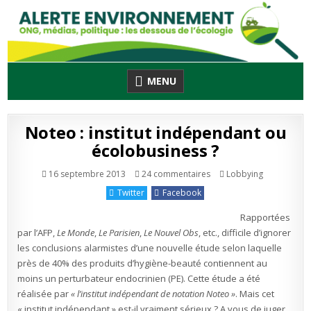
Skip
to
content
MENU
Noteo : institut indépendant ou
écolobusiness ?
sur
Publié
16 septembre 2013
24 commentaires
Lobbying
Noteo
en
:
Twitter
Facebook
institut
indépendant
ou
Rapportées
écolobusiness
?
par l’AFP,
Le Monde
,
Le Parisien
,
Le Nouvel Obs
, etc., difficile d’ignorer
les conclusions alarmistes d’une nouvelle étude selon laquelle
près de 40% des produits d’hygiène-beauté contiennent au
moins un perturbateur endocrinien (PE). Cette étude a été
réalisée par
« l’institut indépendant de notation Noteo »
. Mais cet
« institut indépendant » est-il vraiment sérieux ? A vous de juger