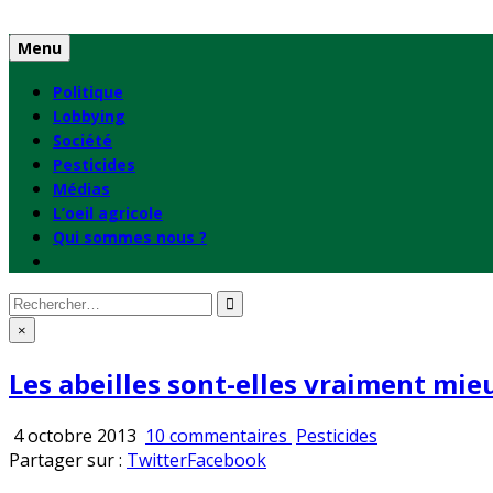
Skip
to
Menu
content
Politique
Lobbying
Société
Pesticides
Médias
L’oeil agricole
Qui sommes nous ?
Rechercher
:
×
Les abeilles sont-elles vraiment mieu
sur
Publié
4 octobre 2013
10 commentaires
Pesticides
Les
en
Partager sur :
Twitter
Facebook
abeilles