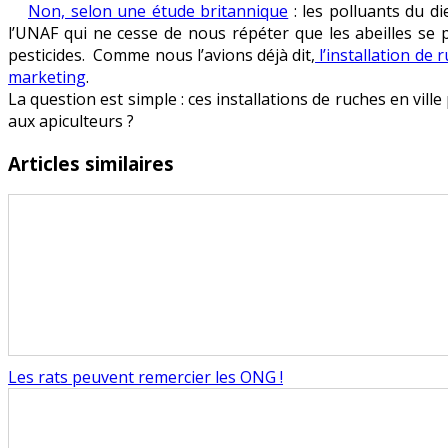
Non, selon une étude britannique
: les polluants du di
sont-
l’UNAF qui ne cesse de nous répéter que les abeilles se 
elles
pesticides. Comme nous l’avions déjà dit,
l’installation de
vraiment
marketing
.
mieux
La question est simple : ces installations de ruches en vil
en
aux apiculteurs ?
ville
?
Articles similaires
Les rats peuvent remercier les ONG !