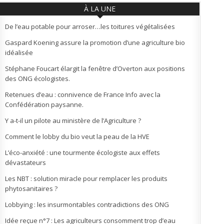
À LA UNE
De l’eau potable pour arroser…les toitures végétalisées
Gaspard Koening assure la promotion d’une agriculture bio
idéalisée
Stéphane Foucart élargit la fenêtre d’Overton aux positions
des ONG écologistes.
Retenues d’eau : connivence de France Info avec la
Confédération paysanne.
Y a-t-il un pilote au ministère de l’Agriculture ?
Comment le lobby du bio veut la peau de la HVE
L’éco-anxiété : une tourmente écologiste aux effets
dévastateurs
Les NBT : solution miracle pour remplacer les produits
phytosanitaires ?
Lobbying : les insurmontables contradictions des ONG
Idée reçue n°7 : Les agriculteurs consomment trop d’eau