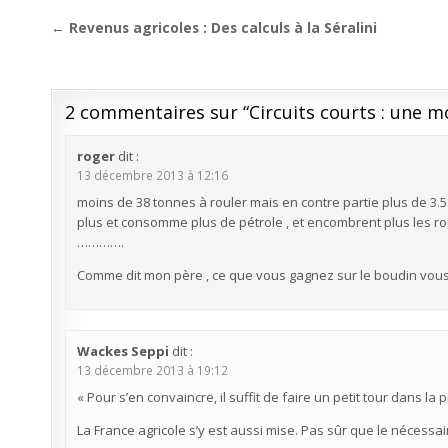
Navigation
← Revenus agricoles : Des calculs à la Séralini
de
l’article
2 commentaires sur “
Circuits courts : une 
roger
dit :
13 décembre 2013 à 12:16
moins de 38 tonnes à rouler mais en contre partie plus de 3.5
plus et consomme plus de pétrole , et encombrent plus les r
………….
Comme dit mon père , ce que vous gagnez sur le boudin vous 
Wackes Seppi
dit :
13 décembre 2013 à 19:12
« Pour s’en convaincre, il suffit de faire un petit tour dans la 
La France agricole s’y est aussi mise. Pas sûr que le nécessair