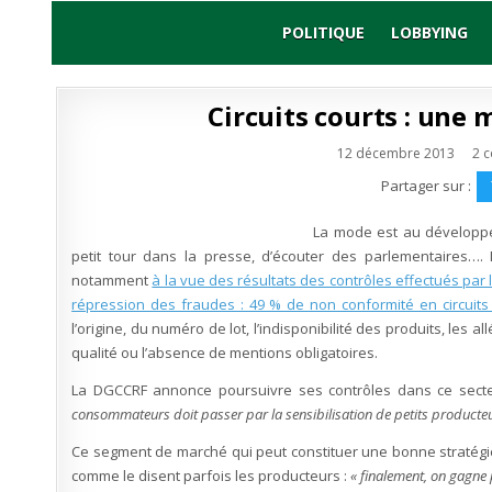
Skip
to
POLITIQUE
LOBBYING
content
Circuits courts : une
12 décembre 2013
2 
Partager sur :
La mode est au développeme
petit tour dans la presse, d’écouter des parlementaires….
notamment
à la vue des résultats des contrôles effectués par
répression des fraudes : 49 % de non conformité en circuits
l’origine, du numéro de lot, l’indisponibilité des produits, les al
qualité ou l’absence de mentions obligatoires.
La DGCCRF annonce poursuivre ses contrôles dans ce sect
consommateurs doit passer par la sensibilisation de petits producteu
Ce segment de marché qui peut constituer une bonne stratégi
comme le disent parfois les producteurs :
« finalement, on gagne