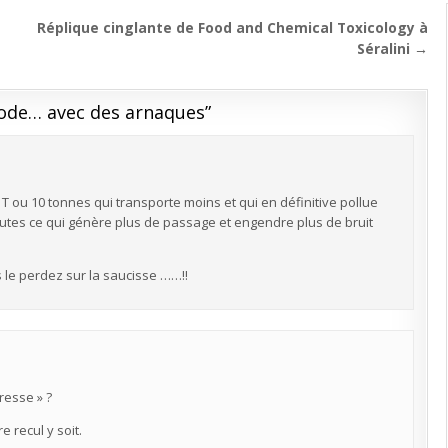
Réplique cinglante de Food and Chemical Toxicology à
Séralini →
mode… avec des arnaques
”
 T ou 10 tonnes qui transporte moins et qui en définitive pollue
outes ce qui génère plus de passage et engendre plus de bruit
le perdez sur la saucisse ……!!
presse » ?
e recul y soit.