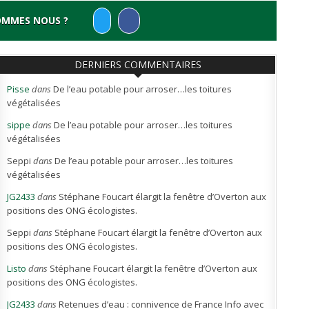
OMMES NOUS ?
DERNIERS COMMENTAIRES
Pisse
dans
De l’eau potable pour arroser…les toitures
végétalisées
sippe
dans
De l’eau potable pour arroser…les toitures
végétalisées
Seppi
dans
De l’eau potable pour arroser…les toitures
végétalisées
JG2433
dans
Stéphane Foucart élargit la fenêtre d’Overton aux
positions des ONG écologistes.
Seppi
dans
Stéphane Foucart élargit la fenêtre d’Overton aux
positions des ONG écologistes.
Listo
dans
Stéphane Foucart élargit la fenêtre d’Overton aux
positions des ONG écologistes.
JG2433
dans
Retenues d’eau : connivence de France Info avec