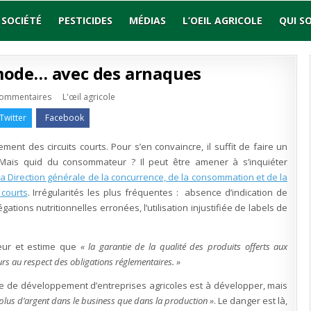
SOCIÉTÉ
PESTICIDES
MÉDIAS
L’OEIL AGRICOLE
QUI S
 mode… avec des arnaques
sur
Publié
commentaires
L'œil agricole
Circuits
en
courts
Twitter
Facebook
:
une
mode…
nt des circuits courts. Pour s’en convaincre, il suffit de faire un
avec
des
 Mais quid du consommateur ? Il peut être amener à s’inquiéter
arnaques
 la Direction générale de la concurrence, de la consommation et de la
 courts
. Irrégularités les plus fréquentes : absence d’indication de
légations nutritionnelles erronées, l’utilisation injustifiée de labels de
eur et estime que
« la garantie de la qualité des produits offerts aux
rs au respect des obligations réglementaires. »
e de développement d’entreprises agricoles est à développer, mais
 plus d’argent dans le business que dans la production »
. Le danger est là,