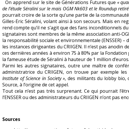
On apprend sur le site de Générations Futures que
« quar
de
de l’étude Séralini sur le maïs OGM Nk603 et le Roundup retir
Séralini
pourrait croire de la sorte qu’une partie de la communauté 
le
Gilles-Eric Séralini, volant ainsi à son secours. Mais en re
soutiennent
rend compte qu’il ne s’agit que des fans inconditionnels 
:
signataires sont membres de la même association anti-OG
quelle
la responsabilité sociale et environnementale (ENSSER) – d
surprise
les instances dirigeantes du CRIIGEN. Il n’est pas anodin 
!
ces dernières années à environ 75 à 80% par la Fondation p
la fameuse étude de Séralini à hauteur de 1 million d’euros
Parmi les autres signataires, outre une maître de confére
administratrice du CRIIGEN, on trouve par exemple les 
Institute of Science in Society »
, des militants du lobby bio,
Source, à l’origine de cet appel.
Tout cela n’est pas très surprenant. Ce qui pourrait l’ê
l’ENSSER ou des administrateurs du CRIIGEN n’ont pas enco
Sources