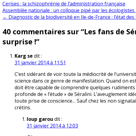
Cerises : la schizophrénie de l’administration française
Navigation
Assemblée nationale : un colloque pipé par les écologistes
← Diagnostic de la biodiversité en Ile-de-France : l’état des
de
40 commentaires sur “
Les fans de Sé
l’article
surprise !
”
Karg se
dit :
31 janvier 2014 à 11:51
C’est sidérant de voir toute la médiocrité de l’universi
science dans ce genre de manifestation. Quand on est 
doit être capable de comprendre quelques rudiments de
profonde de « l’étude » de Séralini. L’aveuglement id
toute prise de conscience… Sauf chez les non signata
crétins.
loup garou
dit :
31 janvier 2014 à 12:03