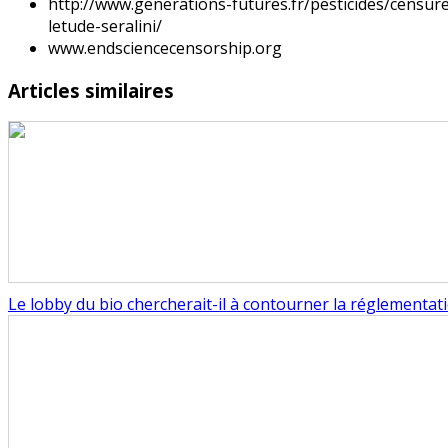
http://www.generations-futures.fr/pesticides/censur
letude-seralini/
www.endsciencecensorship.org
Articles similaires
Le lobby du bio chercherait-il à contourner la réglementa