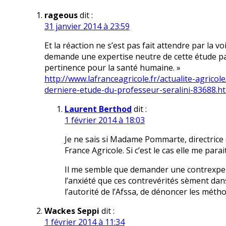
rageous
dit :
31 janvier 2014 à 23:59
Et la réaction ne s’est pas fait attendre par la v
demande une expertise neutre de cette étude par 
pertinence pour la santé humaine. »
http://www.lafranceagricole.fr/actualite-agric
derniere-etude-du-professeur-seralini-83688.h
Laurent Berthod
dit :
1 février 2014 à 18:03
Je ne sais si Madame Pommarte, directrice d
France Agricole. Si c’est le cas elle me parai
Il me semble que demander une contrexpert
l’anxiété que ces contrevérités sèment dans
l’autorité de l’Afssa, de dénoncer les méth
Wackes Seppi
dit :
1 février 2014 à 11:34