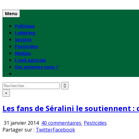
Skip
to
Menu
content
Politique
Lobbying
Société
Pesticides
Médias
L’oeil agricole
Qui sommes nous ?
Rechercher
:
×
Les fans de Séralini le soutiennent : 
sur
Publié
31 janvier 2014
40 commentaires
Pesticides
Les
en
Partager sur :
Twitter
Facebook
fans