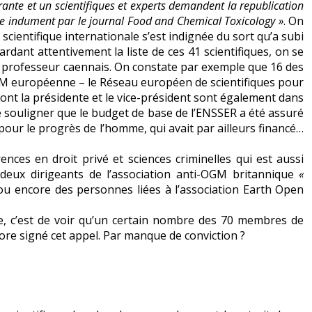
ante et un scientifiques et experts demandent la republication
ée indument par le journal Food and Chemical Toxicology »
. On
scientifique internationale s’est indignée du sort qu’a subi
gardant attentivement la liste de ces 41 scientifiques, on se
du professeur caennais. On constate par exemple que 16 des
M européenne – le Réseau européen de scientifiques pour
ont la présidente et le vice-président sont également dans
de souligner que le budget de base de l’ENSSER a été assuré
our le progrès de l’homme, qui avait par ailleurs financé…
.
nces en droit privé et sciences criminelles qui est aussi
deux dirigeants de l’association anti-OGM britannique
«
 ou encore des personnes liées à l’association Earth Open
tre, c’est de voir qu’un certain nombre des 70 membres de
re signé cet appel. Par manque de conviction ?