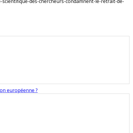
e-scientifique-des-chercheurs-condamnent-le-retrait-de-
tion européenne ?