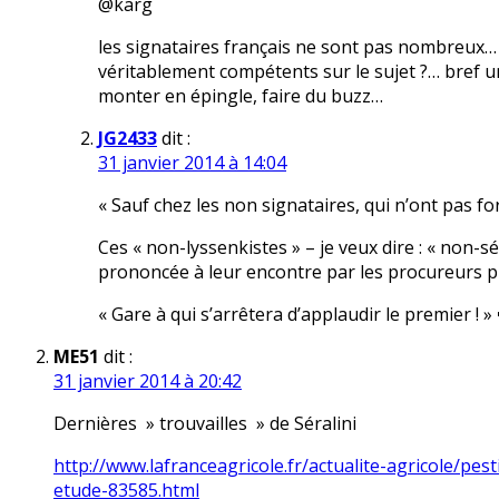
@karg
les signataires français ne sont pas nombreux… p
véritablement compétents sur le sujet ?… bref un
monter en épingle, faire du buzz…
JG2433
dit :
31 janvier 2014 à 14:04
« Sauf chez les non signataires, qui n’ont pas f
Ces « non-lyssenkistes » – je veux dire : « non-sé
prononcée à leur encontre par les procureurs pu
« Gare à qui s’arrêtera d’applaudir le premier ! » 
ME51
dit :
31 janvier 2014 à 20:42
Dernières » trouvailles » de Séralini
http://www.lafranceagricole.fr/actualite-agricole/pes
etude-83585.html