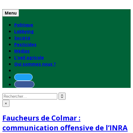
Skip
to
Menu
content
Politique
Lobbying
Société
Pesticides
Médias
L’oeil agricole
Qui sommes nous ?
Rechercher
:
×
Faucheurs de Colmar :
communication offensive de l’INRA