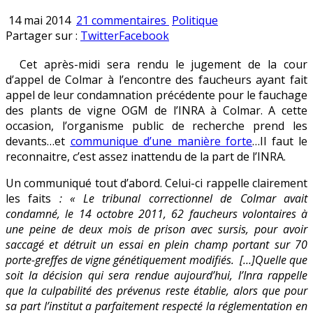
sur
Publié
14 mai 2014
21 commentaires
Politique
Faucheurs
en
Partager sur :
Twitter
Facebook
de
Cet après-midi sera rendu le jugement de la cour
Colmar
d’appel de Colmar à l’encontre des faucheurs ayant fait
:
appel de leur condamnation précédente pour le fauchage
communication
des plants de vigne OGM de l’INRA à Colmar. A cette
offensive
occasion, l’organisme public de recherche prend les
de
devants…et
communique d’une manière forte
…Il faut le
l’INRA
reconnaitre, c’est assez inattendu de la part de l’INRA.
Un communiqué tout d’abord. Celui-ci rappelle clairement
les faits
: « Le tribunal correctionnel de Colmar avait
condamné, le 14 octobre 2011, 62 faucheurs volontaires à
une peine de deux mois de prison avec sursis, pour avoir
saccagé et détruit un essai en plein champ portant sur 70
porte-greffes de vigne génétiquement modifiés. […]Quelle que
soit la décision qui sera rendue aujourd’hui, l’Inra rappelle
que la culpabilité des prévenus reste établie, alors que pour
sa part l’institut a parfaitement respecté la réglementation en