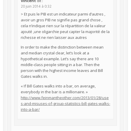
Vincent
dit :
20 juin 2014 à 0:32
> Et puis le PIB est un indicateur parmi d’autres ,
avoir un gros PIB ne signifie pas grand chose ,
cela n’indique rien sur la répartition de la valeur
ajouté ,une oligarchie peut capter la majorité de la
richesse et ne rien laisser aux autres
In order to make the distinction between mean
and median crystal clear, let’s look at a
hypothetical example. Let’s say there are 10
middle-class people sitting in a bar. Then the
person with the highest income leaves and Bill
Gates walks in.
« If Bill Gates walks into a bar, on average,
everybody in the bar is a millionaire. »
http://www.feinmantheother.com/2013/01/28/use
s-and-misuses-of-group-statistics-bill-gates-walks-
into-a-bar/