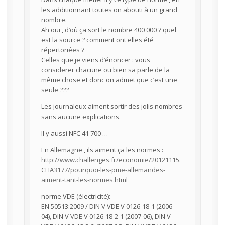
les additionnant toutes on abouti à un grand
nombre.
Ah oui , d’où ça sort le nombre 400 000 ? quel
est la source ? comment ont elles été
répertoriées ?
Celles que je viens d’énoncer : vous
considerer chacune ou bien sa parle de la
même chose et donc on admet que c’est une
seule ???
Les journaleux aiment sortir des jolis nombres
sans aucune explications.
Il y aussi NFC 41 700 …
En Allemagne , ils aiment ça les normes :
http://www.challenges.fr/economie/20121115.
CHA3177/pourquoi-les-pme-allemandes-
aiment-tant-les-normes.html
norme VDE (électricité):
EN 50513:2009 / DIN V VDE V 0126-18-1 (2006-
04), DIN V VDE V 0126-18-2-1 (2007-06), DIN V