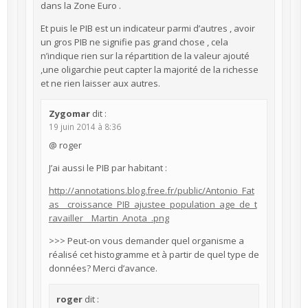
dans la Zone Euro .
Et puis le PIB est un indicateur parmi d’autres , avoir
un gros PIB ne signifie pas grand chose , cela
n’indique rien sur la répartition de la valeur ajouté
,une oligarchie peut capter la majorité de la richesse
et ne rien laisser aux autres.
Zygomar
dit :
19 juin 2014 à 8:36
@ roger
J’ai aussi le PIB par habitant :
http://annotations.blog.free.fr/public/Antonio_Fat
as__croissance_PIB_ajustee_population_age_de_t
ravailler__Martin_Anota_.png
>>> Peut-on vous demander quel organisme a
réalisé cet histogramme et à partir de quel type de
données? Merci d’avance.
roger
dit :