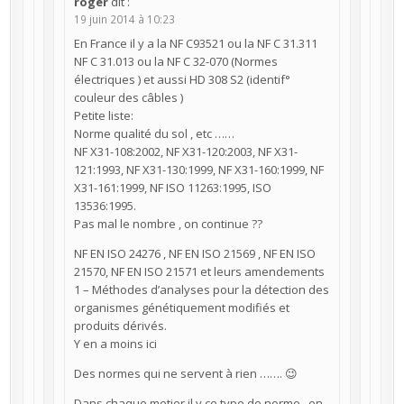
roger
dit :
19 juin 2014 à 10:23
En France il y a la NF C93521 ou la NF C 31.311
NF C 31.013 ou la NF C 32-070 (Normes
électriques ) et aussi HD 308 S2 (identif°
couleur des câbles )
Petite liste:
Norme qualité du sol , etc ……
NF X31-108:2002, NF X31-120:2003, NF X31-
121:1993, NF X31-130:1999, NF X31-160:1999, NF
X31-161:1999, NF ISO 11263:1995, ISO
13536:1995.
Pas mal le nombre , on continue ??
NF EN ISO 24276 , NF EN ISO 21569 , NF EN ISO
21570, NF EN ISO 21571 et leurs amendements
1 – Méthodes d’analyses pour la détection des
organismes génétiquement modifiés et
produits dérivés.
Y en a moins ici
Des normes qui ne servent à rien ……. 😉
Dans chaque metier il y ce type de norme , en