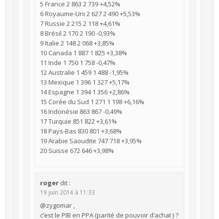
5 France 2 863 2 739 +4,52%
6 Royaume-Uni 2 627 2 490 +5,53%
7 Russie 2 215 2 118 +4,61%
8 Brésil 2 170 2 190 -0,93%
9 Italie 2 148 2 068 +3,85%
10 Canada 1 887 1 825 +3,38%
11 Inde 1 750 1 758 -0,47%
12 Australie 1 459 1 488 -1,95%
13 Mexique 1 396 1 327 +5,17%
14 Espagne 1 394 1 356 +2,86%
15 Corée du Sud 1 271 1 198 +6,16%
16 Indonésie 863 867 -0,49%
17 Turquie 851 822 +3,61%
18 Pays-Bas 830 801 +3,68%
19 Arabie Saoudite 747 718 +3,95%
20 Suisse 672 646 +3,98%
roger
dit :
19 juin 2014 à 11:33
@zygomar ,
c’est le PIB en PPA (parité de pouvoir d’achat ) ?