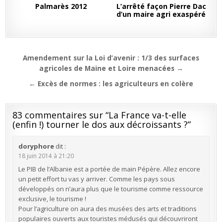
Palmarès 2012
L’arrêté façon Pierre Dac
d’un maire agri exaspéré
Navigation
Amendement sur la Loi d’avenir : 1/3 des surfaces
de
agricoles de Maine et Loire menacées →
l’article
← Excès de normes : les agriculteurs en colère
83 commentaires sur “
La France va-t-elle
(enfin !) tourner le dos aux décroissants ?
”
doryphore
dit :
18 juin 2014 à 21:20
Le PIB de l’Albanie est a portée de main Pépère. Allez encore
un petit effort tu vas y arriver. Comme les pays sous
développés on n’aura plus que le tourisme comme ressource
exclusive, le tourisme !
Pour l’agriculture on aura des musées des arts et traditions
populaires ouverts aux touristes médusés qui découvriront