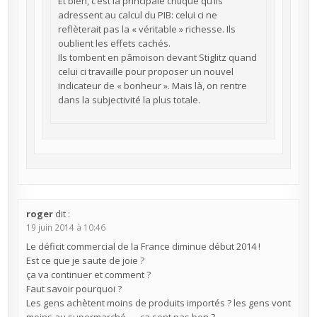
Et bien, c’est la principale critique qu’ils
adressent au calcul du PIB: celui ci ne
reflèterait pas la « véritable » richesse. Ils
oublient les effets cachés.
Ils tombent en pâmoison devant Stiglitz quand
celui ci travaille pour proposer un nouvel
indicateur de « bonheur ». Mais là, on rentre
dans la subjectivité la plus totale.
roger
dit :
19 juin 2014 à 10:46
Le déficit commercial de la France diminue début 2014 !
Est ce que je saute de joie ?
ça va continuer et comment ?
Faut savoir pourquoi ?
Les gens achètent moins de produits importés ? les gens vont
moins au supermarché …..ça sent pas bon ?