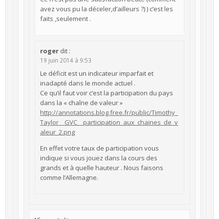
avez vous pu la déceler,d’ailleurs ?) ) c’est les
faits ,seulement .
roger
dit :
19 juin 2014 à 9:53
Le déficit est un indicateur imparfait et
inadapté dans le monde actuel .
Ce qu’il faut voir c’est la participation du pays
dans la « chaîne de valeur »
http://annotations.blog.free.fr/public/Timothy_
Taylor__GVC__participation_aux_chaines_de_v
aleur_2.png
En effet votre taux de participation vous
indique si vous jouez dans la cours des
grands et à quelle hauteur . Nous faisons
comme l’Allemagne.