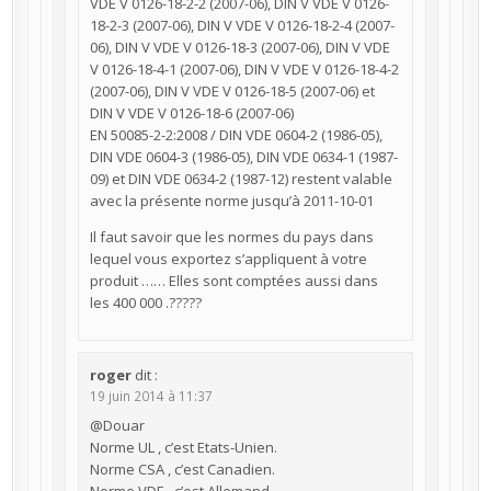
VDE V 0126-18-2-2 (2007-06), DIN V VDE V 0126-
18-2-3 (2007-06), DIN V VDE V 0126-18-2-4 (2007-
06), DIN V VDE V 0126-18-3 (2007-06), DIN V VDE
V 0126-18-4-1 (2007-06), DIN V VDE V 0126-18-4-2
(2007-06), DIN V VDE V 0126-18-5 (2007-06) et
DIN V VDE V 0126-18-6 (2007-06)
EN 50085-2-2:2008 / DIN VDE 0604-2 (1986-05),
DIN VDE 0604-3 (1986-05), DIN VDE 0634-1 (1987-
09) et DIN VDE 0634-2 (1987-12) restent valable
avec la présente norme jusqu’à 2011-10-01
Il faut savoir que les normes du pays dans
lequel vous exportez s’appliquent à votre
produit …… Elles sont comptées aussi dans
les 400 000 .?????
roger
dit :
19 juin 2014 à 11:37
@Douar
Norme UL , c’est Etats-Unien.
Norme CSA , c’est Canadien.
Norme VDE , c’est Allemand.