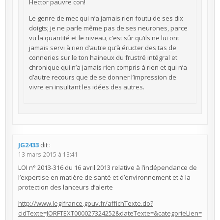
Hector pauvre con!
Le genre de mec qui n’a jamais rien foutu de ses dix
doigts; je ne parle même pas de ses neurones, parce
vu la quantité et le niveau, c’est sûr qu’ils ne lui ont
jamais servi à rien d’autre qu’à éructer des tas de
conneries sur le ton haineux du frustré intégral et
chronique qui n’a jamais rien compris à rien et qui n’a
d’autre recours que de se donner l’impression de
vivre en insultant les idées des autres.
JG2433
dit :
13 mars 2015 à 13:41
LOI n° 2013-316 du 16 avril 2013 relative à l’indépendance de
l’expertise en matière de santé et d’environnement et à la
protection des lanceurs d’alerte
http://www.legifrance.gouv.fr/affichTexte.do?
cidTexte=JORFTEXT000027324252&dateTexte=&categorieLien=