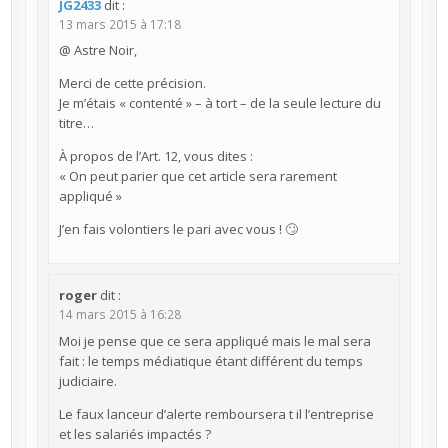
JG2433
dit :
13 mars 2015 à 17:18
@ Astre Noir,
Merci de cette précision.
Je m’étais « contenté » – à tort – de la seule lecture du
titre…
À propos de l’Art. 12, vous dites :
« On peut parier que cet article sera rarement
appliqué »
J’en fais volontiers le pari avec vous ! 🙄
roger
dit :
14 mars 2015 à 16:28
Moi je pense que ce sera appliqué mais le mal sera
fait : le temps médiatique étant différent du temps
judiciaire.
Le faux lanceur d’alerte remboursera t il l’entreprise
et les salariés impactés ?