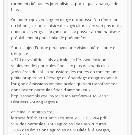
rarement cité par les journalistes…parce que l’apanage des
bios.
On notera qu’avec l’agroécologie qui pousse à la réduction
du labour, l’actuel ministre de l’agriculture s’en sort pas mal…
quoique les engrais organiques… à passer au methaniseur
préalablement pour limiter le phénomène.
Sur ce sujet l’Europe peut avoir une vision intéressante et
très juste:
« 37. Le travail des sols agricoles et l’érosion éolienne
soulèvent des particules fines, en plus des particules
grossières du sol. La poussière des routes en contient une
petite proportion. L’élevage et l’épandage d’engrais sont à
l’origine d’émissions ammoniacales qui sont transformées
dans l’air en particules fines d’ammonium. »
http://assembly.coe.int/ASP/Doc/XrefViewHTML.asp?
FileID=8607&Language=FR
et le meilleur
http://cra-
lorraine.fr/fichiers/Particules_Inra_AG_20131204.pdf
90% des particules (TSP) agricoles liées aux cultures
~73% des émissions agricoles de NH3liés à l’élevages,