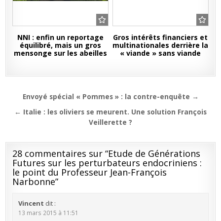
NNI : enfin un reportage
Gros intérêts financiers et
équilibré, mais un gros
multinationales derrière la
mensonge sur les abeilles
« viande » sans viande
Navigation
Envoyé spécial « Pommes » : la contre-enquête →
de
← Italie : les oliviers se meurent. Une solution François
l’article
Veillerette ?
28 commentaires sur “
Etude de Générations
Futures sur les perturbateurs endocriniens :
le point du Professeur Jean-François
Narbonne
”
Vincent
dit :
13 mars 2015 à 11:51