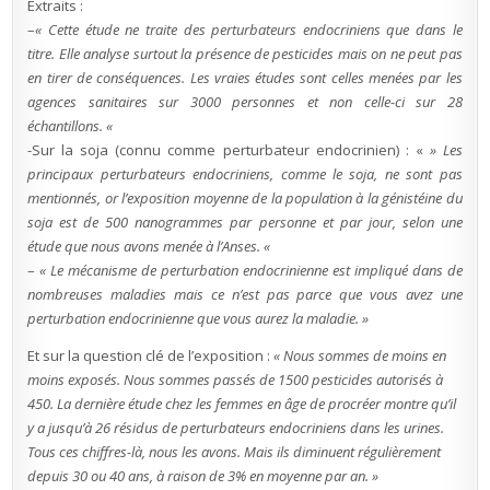
Extraits :
Professeur
Jean-
–
« Cette étude ne traite des perturbateurs endocriniens que dans le
François
Narbonne
titre. Elle analyse surtout la présence de pesticides mais on ne peut pas
en tirer de conséquences. Les vraies études sont celles menées par les
agences sanitaires sur 3000 personnes et non celle-ci sur 28
échantillons. «
-Sur la soja (connu comme perturbateur endocrinien) : «
» Les
principaux perturbateurs endocriniens, comme le soja, ne sont pas
mentionnés, or l’exposition moyenne de la population à la génistéine du
soja est de 500 nanogrammes par personne et par jour, selon une
étude que nous avons menée à l’Anses. «
–
« Le mécanisme de perturbation endocrinienne est impliqué dans de
nombreuses maladies mais ce n’est pas parce que vous avez une
perturbation endocrinienne que vous aurez la maladie. »
Et sur la question clé de l’exposition :
« Nous sommes de moins en
moins exposés. Nous sommes passés de 1500 pesticides autorisés à
450. La dernière étude chez les femmes en âge de procréer montre qu’il
y a jusqu’à 26 résidus de perturbateurs endocriniens dans les urines.
Tous ces chiffres-là, nous les avons. Mais ils diminuent régulièrement
depuis 30 ou 40 ans, à raison de 3% en moyenne par an. »