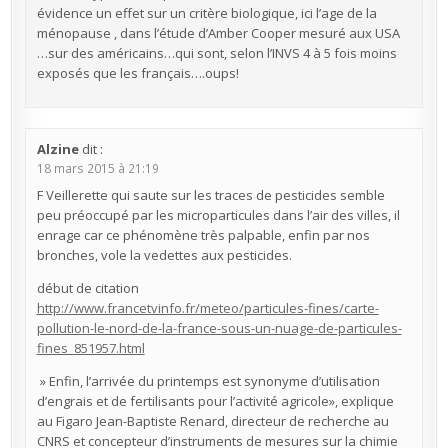
évidence un effet sur un critère biologique, ici l’age de la
ménopause , dans l’étude d’Amber Cooper mesuré aux USA
…sur des américains…qui sont, selon l’INVS 4 à 5 fois moins
exposés que les français….oups!
Alzine
dit :
18 mars 2015 à 21:19
F Veillerette qui saute sur les traces de pesticides semble
peu préoccupé par les microparticules dans l’air des villes, il
enrage car ce phénomène très palpable, enfin par nos
bronches, vole la vedettes aux pesticides.
début de citation
http://www.francetvinfo.fr/meteo/particules-fines/carte-
pollution-le-nord-de-la-france-sous-un-nuage-de-particules-
fines_851957.html
» Enfin, l’arrivée du printemps est synonyme d’utilisation
d’engrais et de fertilisants pour l’activité agricole», explique
au Figaro Jean-Baptiste Renard, directeur de recherche au
CNRS et concepteur d’instruments de mesures sur la chimie