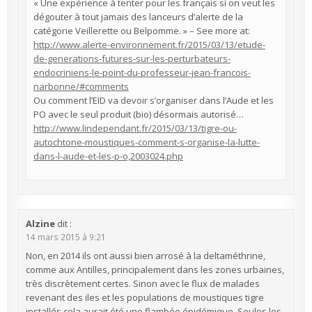
« Une expérience à tenter pour les français si on veut les
dégouter à tout jamais des lanceurs d’alerte de la
catégorie Veillerette ou Belpomme. » – See more at:
http://www.alerte-environnement.fr/2015/03/13/etude-
de-generations-futures-sur-les-perturbateurs-
endocriniens-le-point-du-professeur-jean-francois-
narbonne/#comments
Ou comment l’EID va devoir s’organiser dans l’Aude et les
PO avec le seul produit (bio) désormais autorisé…
http://www.lindependant.fr/2015/03/13/tigre-ou-
autochtone-moustiques-comment-s-organise-la-lutte-
dans-l-aude-et-les-p-o,2003024.php
Alzine
dit :
14 mars 2015 à 9:21
Non, en 2014 ils ont aussi bien arrosé à la deltaméthrine,
comme aux Antilles, principalement dans les zones urbaines,
très discrètement certes. Sinon avec le flux de malades
revenant des iles et les populations de moustiques tigre
installés cela aurait été une flambée épidémique. Seules les