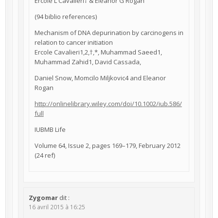
Ercole L Cavalieri† & Eleanor G Rogan
(94 biblio references)
Mechanism of DNA depurination by carcinogens in
relation to cancer initiation
Ercole Cavalieri1,2,†,*, Muhammad Saeed1,
Muhammad Zahid1, David Cassada,
Daniel Snow, Momcilo Miljkovic4 and Eleanor
Rogan
http://onlinelibrary.wiley.com/doi/10.1002/iub.586/
full
IUBMB Life
Volume 64, Issue 2, pages 169–179, February 2012
(24 ref)
Zygomar
dit :
16 avril 2015 à 16:25