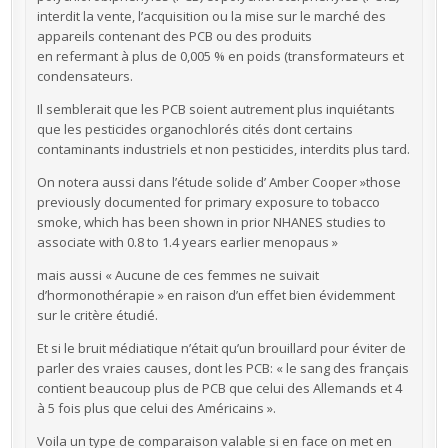
interdit la vente, l’acquisition ou la mise sur le marché des
appareils contenant des PCB ou des produits
en refermant à plus de 0,005 % en poids (transformateurs et
condensateurs.
Il semblerait que les PCB soient autrement plus inquiétants
que les pesticides organochlorés cités dont certains
contaminants industriels et non pesticides, interdits plus tard.
On notera aussi dans l’étude solide d’ Amber Cooper »those
previously documented for primary exposure to tobacco
smoke, which has been shown in prior NHANES studies to
associate with 0.8 to 1.4 years earlier menopaus »
mais aussi « Aucune de ces femmes ne suivait
d’hormonothérapie » en raison d’un effet bien évidemment
sur le critère étudié.
Et si le bruit médiatique n’était qu’un brouillard pour éviter de
parler des vraies causes, dont les PCB: « le sang des français
contient beaucoup plus de PCB que celui des Allemands et 4
à 5 fois plus que celui des Américains ».
Voila un type de comparaison valable si en face on met en