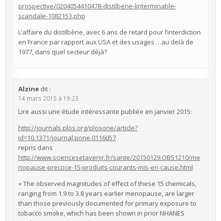
prospective/0204054410478-distilbene-linterminable-
scandale-1082153.php
L’affaire du distilbène, avec 6 ans de retard pour l’interdiction
en France par rapport aux USA et des usages …au delà de
1977, dans quel secteur déjà?
Alzine
dit :
14 mars 2015 à 19:23
Lire aussi une étude intéressante publiée en janvier 2015:
http://journals.plos.org/plosone/article?
id=10.1371/journal.pone.0116057
repris dans
http://www.sciencesetavenir.fr/sante/20150129.OBS1210/me
nopause-precoce-15-produits-courants-mis-en-cause.html
« The observed magnitudes of effect of these 15 chemicals,
ranging from 1.9 to 3.8 years earlier menopause, are larger
than those previously documented for primary exposure to
tobacco smoke, which has been shown in prior NHANES