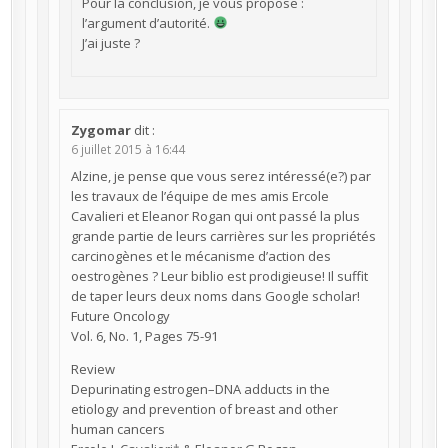
Pour la conclusion, je vous propose :
l’argument d’autorité.
J’ai juste ?
Zygomar
dit :
6 juillet 2015 à 16:44
Alzine, je pense que vous serez intéressé(e?) par
les travaux de l’équipe de mes amis Ercole
Cavalieri et Eleanor Rogan qui ont passé la plus
grande partie de leurs carrières sur les propriétés
carcinogènes et le mécanisme d’action des
oestrogènes ? Leur biblio est prodigieuse! Il suffit
de taper leurs deux noms dans Google scholar!
Future Oncology
Vol. 6, No. 1, Pages 75-91
Review
Depurinating estrogen–DNA adducts in the
etiology and prevention of breast and other
human cancers