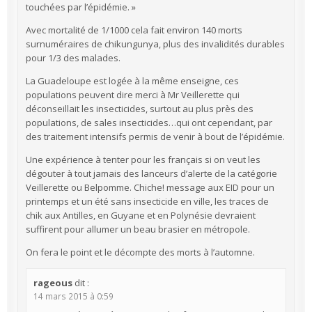
touchées par l’épidémie. »
Avec mortalité de 1/1000 cela fait environ 140 morts
surnuméraires de chikungunya, plus des invalidités durables
pour 1/3 des malades.
La Guadeloupe est logée à la même enseigne, ces
populations peuvent dire merci à Mr Veillerette qui
déconseillait les insecticides, surtout au plus près des
populations, de sales insecticides…qui ont cependant, par
des traitement intensifs permis de venir à bout de l’épidémie.
Une expérience à tenter pour les français si on veut les
dégouter à tout jamais des lanceurs d’alerte de la catégorie
Veillerette ou Belpomme. Chiche! message aux EID pour un
printemps et un été sans insecticide en ville, les traces de
chik aux Antilles, en Guyane et en Polynésie devraient
suffirent pour allumer un beau brasier en métropole.
On fera le point et le décompte des morts à l’automne.
rageous
dit :
14 mars 2015 à 0:59