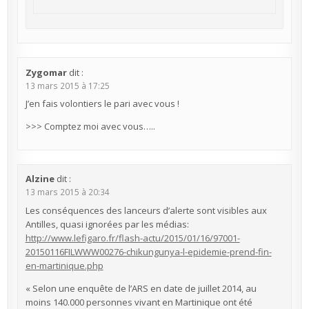
Zygomar
dit :
13 mars 2015 à 17:25
J’en fais volontiers le pari avec vous !
>>> Comptez moi avec vous…..
Alzine
dit :
13 mars 2015 à 20:34
Les conséquences des lanceurs d’alerte sont visibles aux
Antilles, quasi ignorées par les médias:
http://www.lefigaro.fr/flash-actu/2015/01/16/97001-
20150116FILWWW00276-chikungunya-l-epidemie-prend-fin-
en-martinique.php
« Selon une enquête de l’ARS en date de juillet 2014, au
moins 140.000 personnes vivant en Martinique ont été