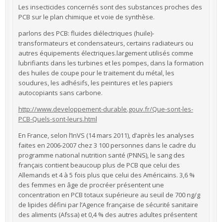
Les insecticides concernés sont des substances proches des
PCB sur le plan chimique et voie de synthèse.
parlons des PCB: fluides diélectriques (huile)-
transformateurs et condensateurs, certains radiateurs ou
autres équipements électriques.largement utilisés comme
lubrifiants dans les turbines et les pompes, dans la formation
des huiles de coupe pour le traitement du métal, les
soudures, les adhésifs, les peintures et les papiers
autocopiants sans carbone.
http://www.developpement-durable.gouv.fr/Que-sont-les-
PCB-Quels-sont-leurs.html
En France, selon l’InVS (14 mars 2011), d’après les analyses
faites en 2006-2007 chez 3 100 personnes dans le cadre du
programme national nutrition santé (PNNS), le sang des
français contient beaucoup plus de PCB que celui des
Allemands et 4 à 5 fois plus que celui des Américains. 3,6 %
des femmes en âge de procréer présentent une
concentration en PCB totaux supérieure au seuil de 700 ng/g
de lipides défini par l’Agence française de sécurité sanitaire
des aliments (Afssa) et 0,4 % des autres adultes présentent