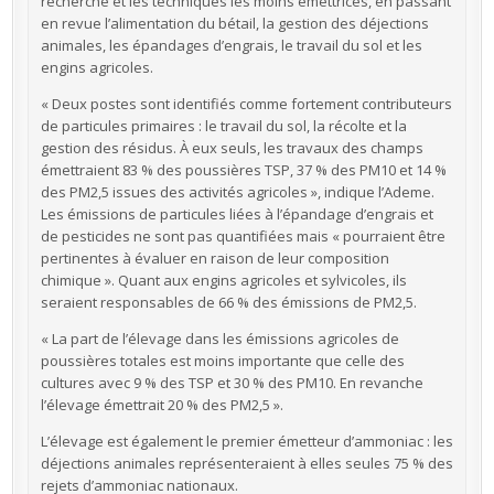
recherche et les techniques les moins émettrices, en passant
en revue l’alimentation du bétail, la gestion des déjections
animales, les épandages d’engrais, le travail du sol et les
engins agricoles.
« Deux postes sont identifiés comme fortement contributeurs
de particules primaires : le travail du sol, la récolte et la
gestion des résidus. À eux seuls, les travaux des champs
émettraient 83 % des poussières TSP, 37 % des PM10 et 14 %
des PM2,5 issues des activités agricoles », indique l’Ademe.
Les émissions de particules liées à l’épandage d’engrais et
de pesticides ne sont pas quantifiées mais « pourraient être
pertinentes à évaluer en raison de leur composition
chimique ». Quant aux engins agricoles et sylvicoles, ils
seraient responsables de 66 % des émissions de PM2,5.
« La part de l’élevage dans les émissions agricoles de
poussières totales est moins importante que celle des
cultures avec 9 % des TSP et 30 % des PM10. En revanche
l’élevage émettrait 20 % des PM2,5 ».
L’élevage est également le premier émetteur d’ammoniac : les
déjections animales représenteraient à elles seules 75 % des
rejets d’ammoniac nationaux.