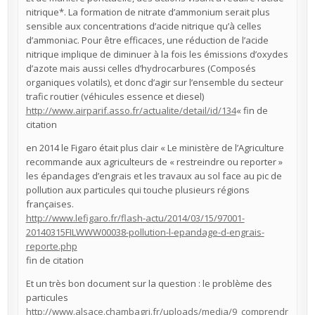
nitrique*. La formation de nitrate d’ammonium serait plus
sensible aux concentrations d’acide nitrique qu’à celles
d’ammoniac. Pour être efficaces, une réduction de l’acide
nitrique implique de diminuer à la fois les émissions d’oxydes
d’azote mais aussi celles d’hydrocarbures (Composés
organiques volatils), et donc d’agir sur l’ensemble du secteur
trafic routier (véhicules essence et diesel)
http://www.airparif.asso.fr/actualite/detail/id/134
« fin de
citation
en 2014 le Figaro était plus clair « Le ministère de l’Agriculture
recommande aux agriculteurs de « restreindre ou reporter »
les épandages d’engrais et les travaux au sol face au pic de
pollution aux particules qui touche plusieurs régions
françaises.
http://www.lefigaro.fr/flash-actu/2014/03/15/97001-
20140315FILWWW00038-pollution-l-epandage-d-engrais-
reporte.php
fin de citation
Et un très bon document sur la question : le problème des
particules
http://www.alsace.chambagri.fr/uploads/media/9_comprendr