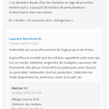
> La dernière étude chez les femmes en âge de procréer
montre qu’il y a jusqu’à 26 résidus de perturbateurs
endocriniens dans les urines
Et « résidu » ne veut pas dire « dangereux ».
Laurent Berthod
dit :
13 mars 2015 à 13:22
Veillerette est un professionnel de l’agit-prop et de l’intox.
Aujourd’hui la société que les médias appellent civile mais qui
est, en vérité, militante, engendre de multiples sauveurs de
l’humanité, des Jésus-Christ (IHS) au petit pied, avec chacun
sa spécialité. Veillerette c’est les pesticides, Séléralini les
OGM, Belpomme les antennes relais et la wifi, etc.
Hector
dit :
14 mars 2015 à 17:25
Allègre c’est le RCA
Zeimour ,les reubeu
Dieudonné , les feujs