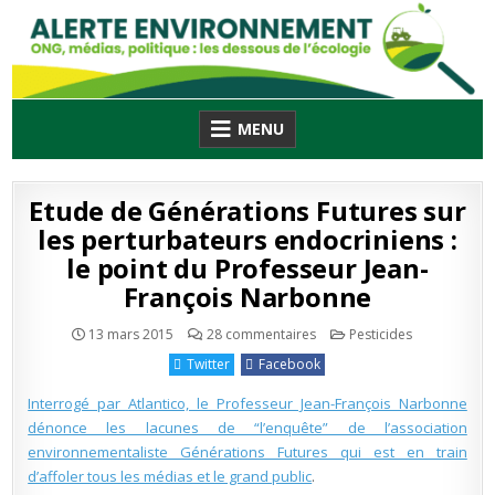
Skip
to
content
MENU
Etude de Générations Futures sur
les perturbateurs endocriniens :
le point du Professeur Jean-
François Narbonne
sur
Publié
13 mars 2015
28 commentaires
Pesticides
Etude
en
de
Twitter
Facebook
Générations
Futures
sur
Interrogé par Atlantico, le Professeur Jean-François Narbonne
les
perturbateurs
dénonce les lacunes de “l’enquête” de l’association
endocriniens
environnementaliste Générations Futures qui est en train
:
le
d’affoler tous les médias et le grand public
.
point
du