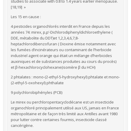
studies to associate with 0.8 to 1.4 years earlier menopause.
[18,19] »
Les 15 en cause :
4 pesticides organochlorés interdit en France depuis les
années 74: mirex, p,p’-Dichlorodiphenyldichloroethylene (
DDE, métabolite du DDT)et 1,2,3,4,6,7,8-
heptachlorodibenzofuran ( Dioxine émise notamment avec
les fumées d’incinérateurs ou contaminant de l’herbicide
industriel agent orange qui était un mélange d’herbicides
auxiniques et de substances produites au cours du procès)
et β-hexachlorocyclohexane(isomère β du HCH)
2 phtalates : mono-(2-ethyl-5-hydroxyhexyl) phtalate et mono-
(2-ethyl-5-oxohexyl) phthalate
9 polychlorobiphényles (PCB)
Le mirex ou perchloropentacyclodécane est un insecticide
organochloré principalement utilisé aux US, jamais en France
métropolitaine et de façon très limité aux Antilles avant 1980
pour lutter contre certaines fourmis, insecticide classé
cancérigène.