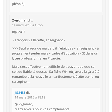
[désolé]
Zygomar
dit :
14 mars 2015 à 16:56
@JG2433
» François Veillerette, enseignant »
>>> Sauf erreur de ma part, il n’était pas « enseignant » à
proprement perler mais « cadre d’éducation » (?) dans un
lycée professionnel en Picardie.
Mais c’est effectivement difficile de trouver quoique ce
soit de fiable là-dessus. Sa fiche Wiki où j’avais lu çà a été
remaniée et la nouvelle a manifestement écrite par lui ou
sa copine….
JG2433
dit :
14 mars 2015 à 18:13
@ Zygomar,
Merci à vous pour vos compléments.