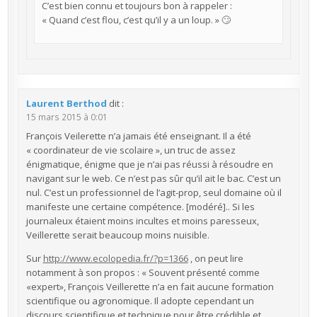
C’est bien connu et toujours bon à rappeler :
« Quand c’est flou, c’est qu’il y a un loup. » 🙄
Laurent Berthod
dit :
15 mars 2015 à 0:01
François Veilerette n’a jamais été enseignant. Il a été
« coordinateur de vie scolaire », un truc de assez
énigmatique, énigme que je n’ai pas réussi à résoudre en
navigant sur le web. Ce n’est pas sûr qu’il ait le bac. C’est un
nul. C’est un professionnel de l’agit-prop, seul domaine où il
manifeste une certaine compétence. [modéré].. Si les
journaleux étaient moins incultes et moins paresseux,
Veillerette serait beaucoup moins nuisible.
Sur
http://www.ecolopedia.fr/?p=1366
, on peut lire
notamment à son propos : « Souvent présenté comme
«expert», François Veillerette n’a en fait aucune formation
scientifique ou agronomique. Il adopte cependant un
discours scientifique et technique pour être crédible et