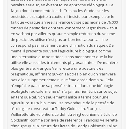
paraître sérieux, en évitant toute approche idéologique. La
façon dont il commente les chiffres ou les études sur les
pesticides est sujette à caution. Il insiste par exemple sur le
fait que «chaque année, la France utilise pas moins de 76.000
tonnes de pesticides dont 90% concernent l’agriculture », tout
en sachant par ailleurs qu’«une simple réduction du volume
de pesticides utilisé n’est pas un bon indicateur car il ne
correspond pas forcément à une diminution du risque». De
même, il présente souvent l’agriculture biologique comme
une alternative aux pesticides, sans mentionner que la bio
utilise elle aussi des traitements phytosanitaires. De manière
plus générale, François Veillerette a une posture très
pragmatique, affirmant qu’«on sait très bien qu’on n’arrivera
pas à les supprimer demain, ni même après-demain». Cela
n’empêche pas que sa pensée s’inscrit dans une idéologie
écologiste radicale, même s’il n’a jamais rien écrit sur ce sujet
en tant que tel. Non seulement il milite à terme pour une
agriculture 100% bio, mais il se revendique de la pensée de
l’écologiste conservateur Teddy Goldsmith. François
Veillerette cite volontiers Le défi du vingt et unième siècle, de
Goldsmith, comme son livre de référence. François Veillerette
témoigne que la lecture des livres de Teddy Goldsmith «allait