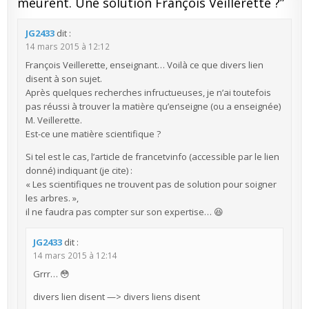
meurent. Une solution François Veillerette ?
”
JG2433
dit :
14 mars 2015 à 12:12
François Veillerette, enseignant… Voilà ce que divers lien
disent à son sujet.
Après quelques recherches infructueuses, je n’ai toutefois
pas réussi à trouver la matière qu’enseigne (ou a enseignée)
M. Veillerette.
Est-ce une matière scientifique ?
Si tel est le cas, l’article de francetvinfo (accessible par le lien
donné) indiquant (je cite) :
« Les scientifiques ne trouvent pas de solution pour soigner
les arbres. »,
il ne faudra pas compter sur son expertise… 😆
JG2433
dit :
14 mars 2015 à 12:14
Grrr… 😳
divers lien disent —> divers liens disent