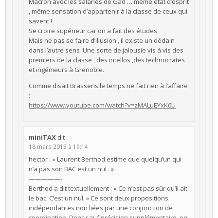
Macron avec les salariés de Gad … même état d’esprit
, même sensation d’appartenir à la classe de ceux qui
savent !
Se croire supérieur car on a fait des études
Mais ne pas se faire d’illusion , il existe un dédain
dans l’autre sens :Une sorte de jalousie vis à vis des
premiers de la classe , des intellos ,des technocrates
et ingénieurs à Grenoble.
Comme disait Brassens le temps ne fait rien à l’affaire
:
https://www.youtube.com/watch?v=zMALuEYxK6U
miniTAX
dit :
18 mars 2015 à 19:14
hector : « Laurent Berthod estime que quelqu’un qui
n’a pas son BAC est un nul . »
—————-
Berthod a dit textuellement : « Ce n’est pas sûr qu’il ait
le bac. C’est un nul. » Ce sont deux propositions
indépendantes non liées par une conjonction de
coordination. Donc sauf précision supplémentaire, on