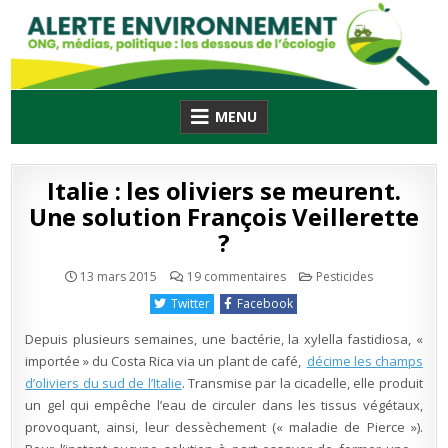
Skip
to
content
MENU
Italie : les oliviers se meurent.
Une solution François Veillerette
?
sur
Publié
13 mars 2015
19 commentaires
Pesticides
Italie
en
:
Twitter
Facebook
les
oliviers
se
Depuis plusieurs semaines, une bactérie, la xylella fastidiosa, «
meurent.
Une
importée » du Costa Rica via un plant de café,
décime les champs
solution
d’oliviers du sud de l’Italie
. Transmise par la cicadelle, elle produit
François
Veillerette
un gel qui empêche l’eau de circuler dans les tissus végétaux,
?
provoquant, ainsi, leur dessèchement (« maladie de Pierce »).