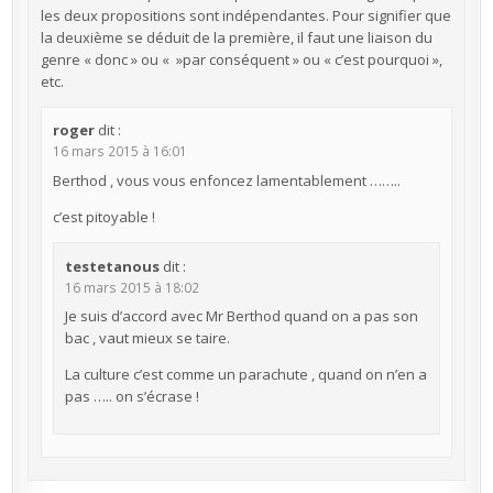
les deux propositions sont indépendantes. Pour signifier que
la deuxième se déduit de la première, il faut une liaison du
genre « donc » ou « »par conséquent » ou « c’est pourquoi »,
etc.
roger
dit :
16 mars 2015 à 16:01
Berthod , vous vous enfoncez lamentablement ……..
c’est pitoyable !
testetanous
dit :
16 mars 2015 à 18:02
Je suis d’accord avec Mr Berthod quand on a pas son
bac , vaut mieux se taire.
La culture c’est comme un parachute , quand on n’en a
pas ….. on s’écrase !