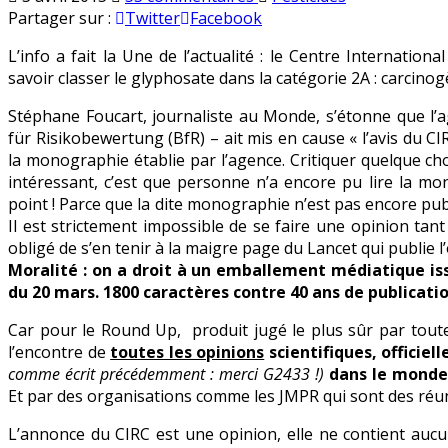
Glyphosate
en
Partager sur :
Twitter
Facebook
:
L’info a fait la Une de l’actualité : le Centre Internatio
toujours
savoir classer le glyphosate dans la catégorie 2A : carcinog
sûr
et
Stéphane Foucart, journaliste au Monde, s’étonne que l’a
fiable
für Risikobewertung (BfR) – ait mis en cause « l’avis du C
!
la monographie établie par l’agence. Critiquer quelque chos
intéressant, c’est que personne n’a encore pu lire la mo
point ! Parce que la dite monographie n’est pas encore publ
Il est strictement impossible de se faire une opinion ta
obligé de s’en tenir à la maigre page du Lancet qui publie l
Moralité : on a droit à un emballement médiatique is
du 20 mars. 1800 caractères contre 40 ans de publicati
Car pour le Round Up, produit jugé le plus sûr par tout
l’encontre de
toutes les opinions
scientifiques, officiel
comme écrit précédemment : merci G2433 !)
dans le monde
Et par des organisations comme les JMPR qui sont des réun
L’annonce du CIRC est une opinion, elle ne contient aucu