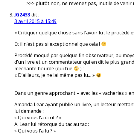
>>> plutôt non, ne revenez pas, inutile de venir 
JG2433
dit :
3 avril 2015 à 15:49
« Critiquer quelque chose sans l’avoir lu : le procédé e
Et il n’est pas si exceptionnel que cela !
Procédé moqué par quelque fin observateur, au moyen d
d’un livre et un commentateur qui en dit le plus grand
méchante bourde (qui tue
) :
« D’ailleurs, je ne lai même pas lu… »
_________________
Dans un genre approchant – avec les « vacheries » e
Amanda Lear ayant publié un livre, un lecteur mettant 
lui demande :
» Qui vous l’a écrit ? »
A. Lear lui rétorque du tac au tac :
» Qui vous l’a lu ? »