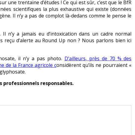
r une trentaine d’études ! Ce qui est sûr, c’est que le BfR
ées scientifiques la plus exhaustive qui existe (données
gène. Il n’y a pas de complot là-dedans comme le pense le
e. Il n’y a jamais eu d’intoxication dans un cadre normal
mais reçu d’alerte au Round Up non ? Nous parlons bien ici
hosate, il n’y a pas photo.
D’ailleurs, près de 70 % des
e de la France agricole c
onsidèrent qu’ils ne pourraient «
 glyphosate.
s professionnels responsables.