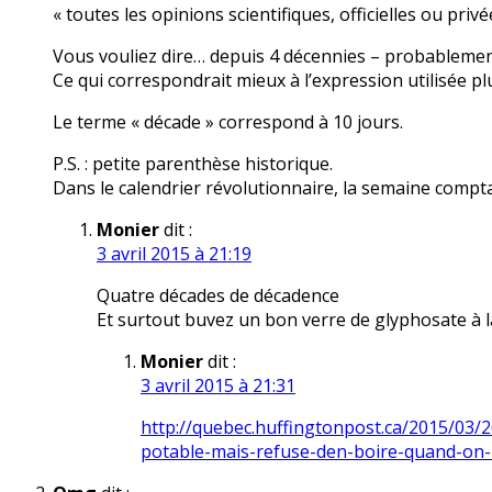
« toutes les opinions scientifiques, officielles ou pr
Vous vouliez dire… depuis 4 décennies – probablemen
Ce qui correspondrait mieux à l’expression utilisée plu
Le terme « décade » correspond à 10 jours.
P.S. : petite parenthèse historique.
Dans le calendrier révolutionnaire, la semaine comptai
Monier
dit :
3 avril 2015 à 21:19
Quatre décades de décadence
Et surtout buvez un bon verre de glyphosate à l
Monier
dit :
3 avril 2015 à 21:31
http://quebec.huffingtonpost.ca/2015/03/2
potable-mais-refuse-den-boire-quand-on-