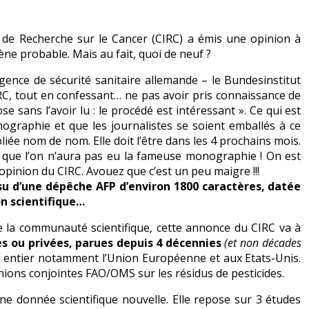
nal de Recherche sur le Cancer (CIRC) a émis une opinion à
ène probable. Mais au fait, quoi de neuf ?
gence de sécurité sanitaire allemande – le Bundesinstitut
IRC, tout en confessant… ne pas avoir pris connaissance de
e sans l’avoir lu : le procédé est intéressant ». Ce qui est
nographie et que les journalistes se soient emballés à ce
iée nom de nom. Elle doit l’être dans les 4 prochains mois.
nt que l’on n’aura pas eu la fameuse monographie ! On est
’opinion du CIRC. Avouez que c’est un peu maigre !!!
su d’une dépêche AFP d’environ 1800 caractères, datée
on scientifique…
e la communauté scientifique, cette annonce du CIRC va à
les ou privées, parues depuis 4 décennies
(et non décades
entier notamment l’Union Européenne et aux Etats-Unis.
ions conjointes FAO/OMS sur les résidus de pesticides.
ne donnée scientifique nouvelle. Elle repose sur 3 études