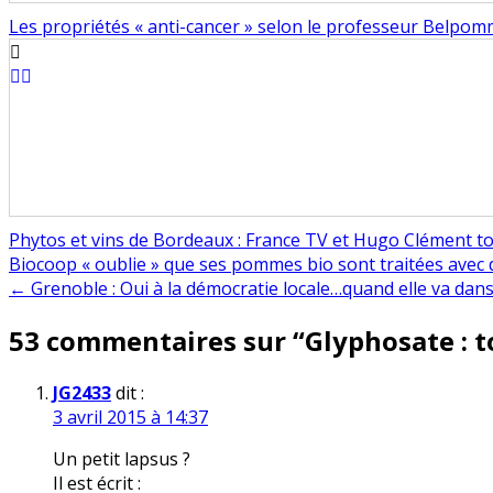
Les propriétés « anti-cancer » selon le professeur Belpo
Phytos et vins de Bordeaux : France TV et Hugo Clément to
Navigation
Biocoop « oublie » que ses pommes bio sont traitées avec 
← Grenoble : Oui à la démocratie locale…quand elle va dans
de
53 commentaires sur “
Glyphosate : to
l’article
JG2433
dit :
3 avril 2015 à 14:37
Un petit lapsus ?
Il est écrit :