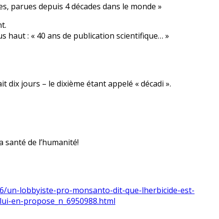
ivées, parues depuis 4 décades dans le monde »
t.
s haut : « 40 ans de publication scientifique… »
t dix jours – le dixième étant appelé « décadi ».
a santé de l’humanité!
6/un-lobbyiste-pro-monsanto-dit-que-lherbicide-est-
lui-en-propose_n_6950988.html