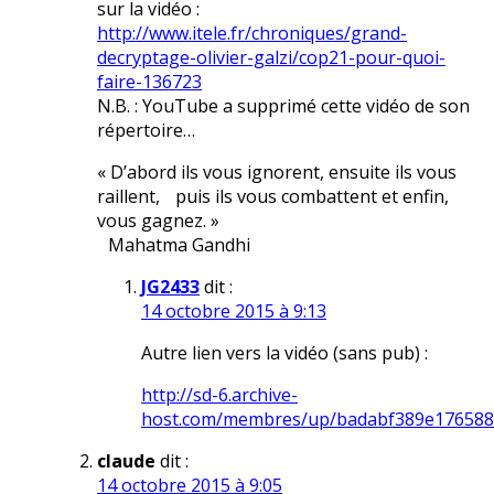
sur la vidéo :
http://www.itele.fr/chroniques/grand-
decryptage-olivier-galzi/cop21-pour-quoi-
faire-136723
N.B. : YouTube a supprimé cette vidéo de son
répertoire…
« D’abord ils vous ignorent, ensuite ils vous
raillent, puis ils vous combattent et enfin,
vous gagnez. »
Mahatma Gandhi
JG2433
dit :
14 octobre 2015 à 9:13
Autre lien vers la vidéo (sans pub) :
http://sd-6.archive-
host.com/membres/up/badabf389e176588
claude
dit :
14 octobre 2015 à 9:05