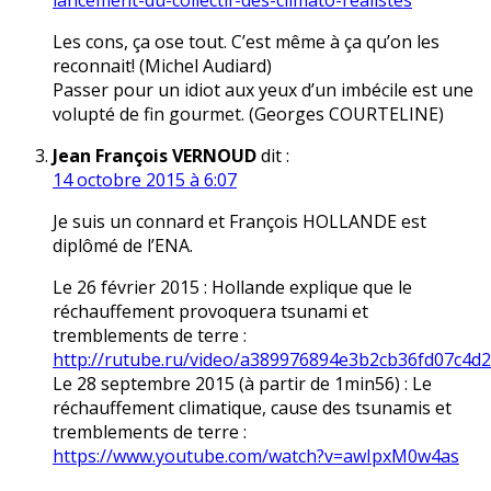
lancement-du-collectif-des-climato-realistes
Les cons, ça ose tout. C’est même à ça qu’on les
reconnait! (Michel Audiard)
Passer pour un idiot aux yeux d’un imbécile est une
volupté de fin gourmet. (Georges COURTELINE)
Jean François VERNOUD
dit :
14 octobre 2015 à 6:07
Je suis un connard et François HOLLANDE est
diplômé de l’ENA.
Le 26 février 2015 : Hollande explique que le
réchauffement provoquera tsunami et
tremblements de terre :
http://rutube.ru/video/a389976894e3b2cb36fd07c4d
Le 28 septembre 2015 (à partir de 1min56) : Le
réchauffement climatique, cause des tsunamis et
tremblements de terre :
https://www.youtube.com/watch?v=awIpxM0w4as