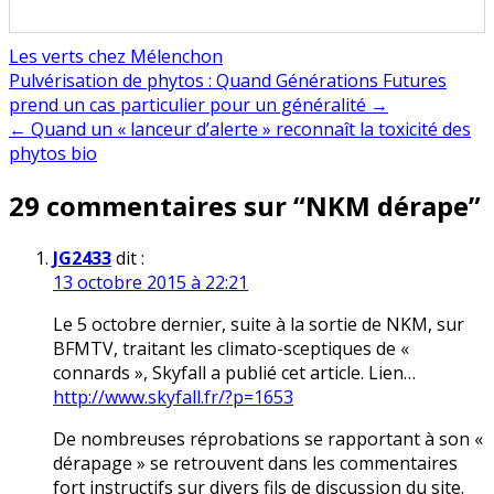
Les verts chez Mélenchon
Navigation
Pulvérisation de phytos : Quand Générations Futures
prend un cas particulier pour un généralité →
de
← Quand un « lanceur d’alerte » reconnaît la toxicité des
l’article
phytos bio
29 commentaires sur “
NKM dérape
”
JG2433
dit :
13 octobre 2015 à 22:21
Le 5 octobre dernier, suite à la sortie de NKM, sur
BFMTV, traitant les climato-sceptiques de «
connards », Skyfall a publié cet article. Lien…
http://www.skyfall.fr/?p=1653
De nombreuses réprobations se rapportant à son «
dérapage » se retrouvent dans les commentaires
fort instructifs sur divers fils de discussion du site.