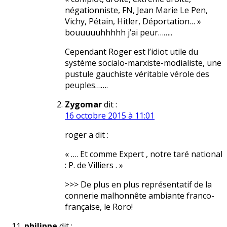
négationniste, FN, Jean Marie Le Pen,
Vichy, Pétain, Hitler, Déportation… »
bouuuuuhhhhh j’ai peur……..
Cependant Roger est l’idiot utile du
système socialo-marxiste-modialiste, une
pustule gauchiste véritable vérole des
peuples…….
Zygomar
dit :
16 octobre 2015 à 11:01
roger a dit :
« …. Et comme Expert , notre taré national
: P. de Villiers . »
>>> De plus en plus représentatif de la
connerie malhonnête ambiante franco-
française, le Roro!
philippe
dit :