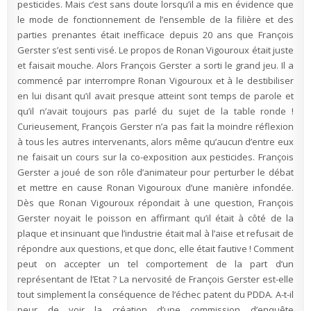
pesticides. Mais c’est sans doute lorsqu’il a mis en évidence que
le mode de fonctionnement de l’ensemble de la filière et des
parties prenantes était inefficace depuis 20 ans que François
Gerster s’est senti visé. Le propos de Ronan Vigouroux était juste
et faisait mouche. Alors François Gerster a sorti le grand jeu. Il a
commencé par interrompre Ronan Vigouroux et à le destibiliser
en lui disant qu’il avait presque atteint sont temps de parole et
qu’il n’avait toujours pas parlé du sujet de la table ronde !
Curieusement, François Gerster n’a pas fait la moindre réflexion
à tous les autres intervenants, alors même qu’aucun d’entre eux
ne faisait un cours sur la co-exposition aux pesticides. François
Gerster a joué de son rôle d’animateur pour perturber le débat
et mettre en cause Ronan Vigouroux d’une manière infondée.
Dès que Ronan Vigouroux répondait à une question, François
Gerster noyait le poisson en affirmant qu’il était à côté de la
plaque et insinuant que l’industrie était mal à l’aise et refusait de
répondre aux questions, et que donc, elle était fautive ! Comment
peut on accepter un tel comportement de la part d’un
représentant de l’Etat ? La nervosité de François Gerster est-elle
tout simplement la conséquence de l’échec patent du PDDA. A-t-il
peur de voir la création d’une commission d’enquête