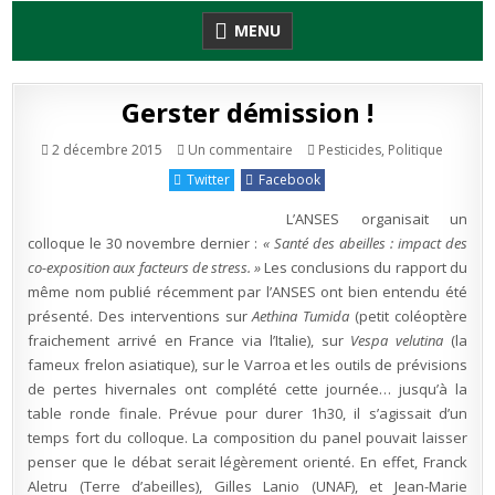
Skip
MENU
to
content
Gerster démission !
sur
Publié
2 décembre 2015
Un commentaire
Pesticides
,
Politique
Gerster
en
démission
Twitter
Facebook
!
L’ANSES organisait un
colloque le 30 novembre dernier :
« Santé des abeilles : impact des
co-exposition aux facteurs de stress. »
Les conclusions du rapport du
même nom publié récemment par l’ANSES ont bien entendu été
présenté. Des interventions sur
Aethina Tumida
(petit coléoptère
fraichement arrivé en France via l’Italie), sur
Vespa velutina
(la
fameux frelon asiatique), sur le Varroa et les outils de prévisions
de pertes hivernales ont complété cette journée… jusqu’à la
table ronde finale. Prévue pour durer 1h30, il s’agissait d’un
temps fort du colloque. La composition du panel pouvait laisser
penser que le débat serait légèrement orienté. En effet, Franck
Aletru (Terre d’abeilles), Gilles Lanio (UNAF), et Jean-Marie