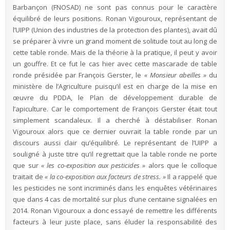
Barbançon (FNOSAD) ne sont pas connus pour le caractère
équilibré de leurs positions. Ronan Vigouroux, représentant de
l’UIPP (Union des industries de la protection des plantes), avait dû
se préparer à vivre un grand moment de solitude tout au long de
cette table ronde. Mais de la théorie à la pratique, il peut y avoir
un gouffre. Et ce fut le cas hier avec cette mascarade de table
ronde présidée par François Gerster, le
« Monsieur abeilles »
du
ministère de l’Agriculture puisqu’il est en charge de la mise en
œuvre du PDDA, le Plan de développement durable de
l’apiculture. Car le comportement de François Gerster était tout
simplement scandaleux. Il a cherché à déstabiliser Ronan
Vigouroux alors que ce dernier ouvrait la table ronde par un
discours aussi clair qu’équilibré. Le représentant de l’UIPP a
souligné à juste titre qu’il regrettait que la table ronde ne porte
que sur
« les co-exposition aux pesticides »
alors que le colloque
traitait de
« la co-exposition aux facteurs de stress. »
Il a rappelé que
les pesticides ne sont incriminés dans les enquêtes vétérinaires
que dans 4 cas de mortalité sur plus d’une centaine signalées en
2014. Ronan Vigouroux a donc essayé de remettre les différents
facteurs à leur juste place, sans éluder la responsabilité des