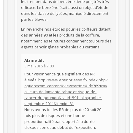
les tremper dans du benzène tiède pur, très très
efficace. Le benzène était aussi un objet d’étude
dans les classe de lycées, manipulé directement
par les élèves.
En revanche nos études pour les coiffeurs datent
des années 90 et les produits de la coiffure,
notamment les teintures contiennent toujours des
agents cancérigènes probables ou certains.
Alzine
dit :
3 mai 2016 à 7:00
Pour visionner ce que signifient des RR
élevés:
http://www.arairlor.asso.fr/index.php?
option=com_content&view=article&id=769:trav
ailleurs-de-lamiante-tabac-et-risque-de-
cancer-du-poumon&catid=59:bibliographie-
septembre-2011&Itemid=81
Nous avons ici des RR de plus de 20 soit 20
fois plus de risques et une bonne
proportionnalité par rapport à la durée
d’exposition et au début de l’exposition.