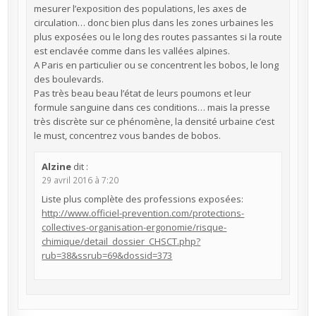
mesurer l’exposition des populations, les axes de
circulation… donc bien plus dans les zones urbaines les
plus exposées ou le long des routes passantes si la route
est enclavée comme dans les vallées alpines.
A Paris en particulier ou se concentrent les bobos, le long
des boulevards.
Pas très beau beau l’état de leurs poumons et leur
formule sanguine dans ces conditions… mais la presse
très discrète sur ce phénomène, la densité urbaine c’est
le must, concentrez vous bandes de bobos.
Alzine
dit :
29 avril 2016 à 7:20
Liste plus complète des professions exposées:
http://www.officiel-prevention.com/protections-
collectives-organisation-ergonomie/risque-
chimique/detail_dossier_CHSCT.php?
rub=38&ssrub=69&dossid=373