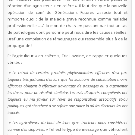
la
réaction d’un agriculteur « en colère ». Il faut dire que la nouvelle
communication,
c’est
opération de com’ de Générations Futures associe tout et
de
la
n’importe quoi : de la maladie grave reconnue comme maladie
propagande
?
professionnelle ….à la mort de chats en passant par tout un tas
de pathologies dont personne peut nous dire les causes réelles.
Bref une compilation de témoignages qui ressemble plus à de la
propagande !
Et l’agriculteur « en colère », Éric Lavoine, de rappeler quelques
vérités :
-« Le retrait de certains produits phytosanitaires efficaces n’est pas
toujours très judicieux dès lors que les solutions de substitution moins
efficaces obligent à effectuer davantage de passages ou à augmenter
les doses pour un résultat similaire. Les avis d’experts compétents ont
toujours eu ma faveur sur l’avis de responsables associatifs et/ou
politiques qui cherchent à se refaire une place là où les électeurs les ont
évincés.
-« Les agriculteurs du haut de leurs gros tracteurs nous considèrent
comme des cloportes. »
Tel est le type de message que véhiculent