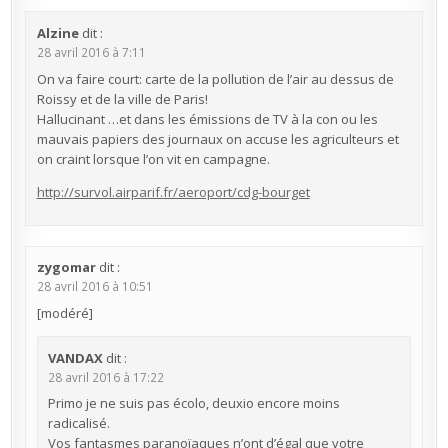
Alzine
dit :
28 avril 2016 à 7:11
On va faire court: carte de la pollution de l’air au dessus de
Roissy et de la ville de Paris!
Hallucinant …et dans les émissions de TV à la con ou les
mauvais papiers des journaux on accuse les agriculteurs et
on craint lorsque l’on vit en campagne.
http://survol.airparif.fr/aeroport/cdg-bourget
zygomar
dit :
28 avril 2016 à 10:51
[modéré]
VANDAX
dit :
28 avril 2016 à 17:22
Primo je ne suis pas écolo, deuxio encore moins
radicalisé.
Vos fantasmes paranoïaques n’ont d’égal que votre