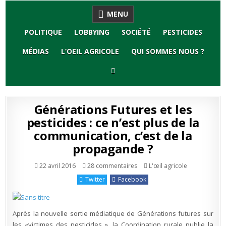
Skip
MENU
to
content
POLITIQUE
LOBBYING
SOCIÉTÉ
PESTICIDES
MÉDIAS
L’OEIL AGRICOLE
QUI SOMMES NOUS ?
Générations Futures et les
pesticides : ce n’est plus de la
communication, c’est de la
propagande ?
sur
Publié
22 avril 2016
28 commentaires
L'œil agricole
Générations
en
Futures
Twitter
Facebook
et
les
pesticides
:
ce
Après la nouvelle sortie médiatique de Générations futures sur
n’est
plus
les «victimes des pesticides », la Coordination rurale publie la
de