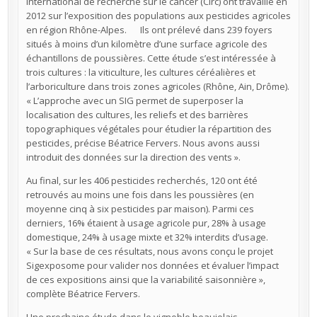
international de recherche sur le cancer (Circ) ont travaillé en
2012 sur l’exposition des populations aux pesticides agricoles
en région Rhône-Alpes. Ils ont prélevé dans 239 foyers
situés à moins d’un kilomètre d’une surface agricole des
échantillons de poussières. Cette étude s’est intéressée à
trois cultures : la viticulture, les cultures céréalières et
l’arboriculture dans trois zones agricoles (Rhône, Ain, Drôme).
« L’approche avec un SIG permet de superposer la
localisation des cultures, les reliefs et des barrières
topographiques végétales pour étudier la répartition des
pesticides, précise Béatrice Fervers. Nous avons aussi
introduit des données sur la direction des vents ».
Au final, sur les 406 pesticides recherchés, 120 ont été
retrouvés au moins une fois dans les poussières (en
moyenne cinq à six pesticides par maison). Parmi ces
derniers, 16% étaient à usage agricole pur, 28% à usage
domestique, 24% à usage mixte et 32% interdits d’usage.
« Sur la base de ces résultats, nous avons conçu le projet
Sigexposome pour valider nos données et évaluer l’impact
de ces expositions ainsi que la variabilité saisonnière »,
complète Béatrice Fervers.
Une prochaine étude dans le vignoble beaujolais