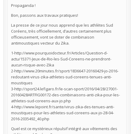
Propaganda !
Bon, passons aux travaux pratiques!
La presse de ce jour nous apprend que les athlètes Sud
Coréens, très officiellement, d’autres certainement plus
officieusement, vont se doter de combinaison
antimoustiques vecteur du Zika.
1-http://www.pourquoidocteur.fr/Articles/Question-d-
actu/15371-Jeux-de-Rio-les-Sud-Coreens-ne-prendront-
aucun-risque-avec-Zika
2-http://www.20minutes.fr/sport/1836647-20160429-jo-2016-
redoutant-virus-zika-athletes-sud-coreens-tenues-anti-
moustiques
3-http://sport24.lefigaro.fr/le-scan-sport/2016/04/28/27001-
20160428ARTFIG00172-des-combinaisons-anti-zika-pour-les-
athletes-sud-coreens-aux-jo.php
4-http://www.lepoint.fr/sante/virus-zika-des-tenues-anti-
moustiques-pour-les-athletes-sud-coreens-aux-jo-28-04-
2016-2035492_40.php
Quel est ce mystérieux répulsif intégré aux vêtements des