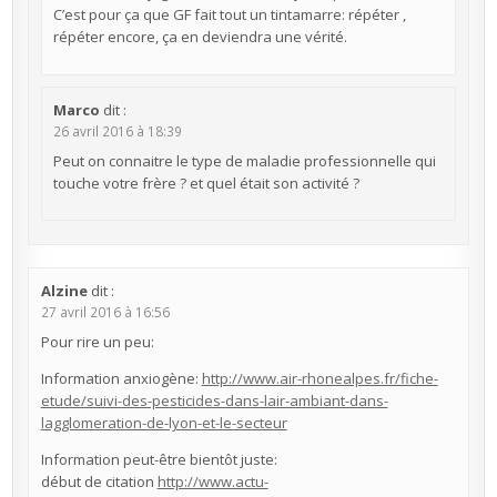
C’est pour ça que GF fait tout un tintamarre: répéter ,
répéter encore, ça en deviendra une vérité.
Marco
dit :
26 avril 2016 à 18:39
Peut on connaitre le type de maladie professionnelle qui
touche votre frère ? et quel était son activité ?
Alzine
dit :
27 avril 2016 à 16:56
Pour rire un peu:
Information anxiogène:
http://www.air-rhonealpes.fr/fiche-
etude/suivi-des-pesticides-dans-lair-ambiant-dans-
lagglomeration-de-lyon-et-le-secteur
Information peut-être bientôt juste:
début de citation
http://www.actu-