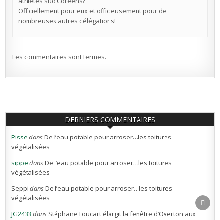
athlètes sud Coréens?
Officiellement pour eux et officieusement pour de
nombreuses autres délégations!
Les commentaires sont fermés.
DERNIERS COMMENTAIRES
Pisse
dans
De l’eau potable pour arroser…les toitures
végétalisées
sippe
dans
De l’eau potable pour arroser…les toitures
végétalisées
Seppi
dans
De l’eau potable pour arroser…les toitures
végétalisées
SCR
TO
JG2433
dans
Stéphane Foucart élargit la fenêtre d’Overton aux
TOP