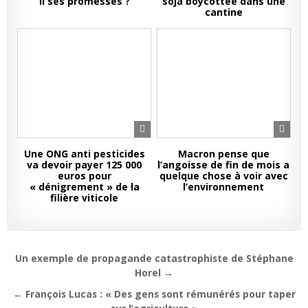
il ses promesses ?
soja boycottée dans une
cantine
Une ONG anti pesticides
Macron pense que
va devoir payer 125 000
l’angoisse de fin de mois a
euros pour
quelque chose à voir avec
« dénigrement » de la
l’environnement
filière viticole
Navigation
Un exemple de propagande catastrophiste de Stéphane
de
Horel →
l’article
← François Lucas : « Des gens sont rémunérés pour taper