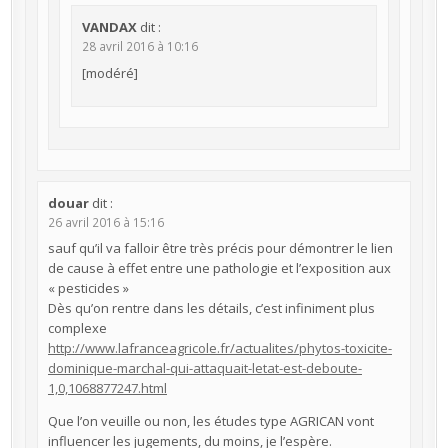
VANDAX
dit :
28 avril 2016 à 10:16
[modéré]
douar
dit :
26 avril 2016 à 15:16
sauf qu’il va falloir être très précis pour démontrer le lien
de cause à effet entre une pathologie et l’exposition aux
« pesticides »
Dès qu’on rentre dans les détails, c’est infiniment plus
complexe
http://www.lafranceagricole.fr/actualites/phytos-toxicite-
dominique-marchal-qui-attaquait-letat-est-deboute-
1,0,1068877247.html
Que l’on veuille ou non, les études type AGRICAN vont
influencer les jugements, du moins, je l’espère.