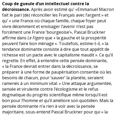
les
Coup de gueule d’un intellectuel contre la
décroissants
décroissance.
Après avoir estimé qu' »Emmanuel Macron
fait le pari (de) réconcilier les Français avec l’argent » et
qu’ « une France où chaque famille, chaque foyer peut
vivre décemment et envisager l’avenir n’est pas
forcément une France ‘bourgeoise’», Pascal Bruckner
affirme dans
Le Figaro
que « la gauche et la prospérité
peuvent faire bon ménage ». Toutefois, estime-t-il, « la
tendance dominante consiste à dire que tout appétit de
richesse est un pacte avec le capitalisme maudit ». Ce qu’il
regrette. En effet, à entendre cette pensée dominante,
« la France devrait entrer dans la décroissance, se
préparer à une forme de paupérisation consentie où les
besoins de chacun, pour ‘sauver’ la planète, seraient
ramenés à un minimum vital. » Une attaque argumentée,
sensée et virulente contre l’écologisme et le refus
dogmatique du progrès scientifique même lorsqu’il est
bon pour l’homme et qu’il améliore son quotidien. Mais la
pensée dominante n’a rien à voir avec la pensée
majoritaire, sous-entend Pascal Bruckner pour qui « l
a