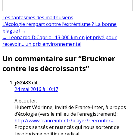
Les fantasmes des malthusiens
Navigation
L’écologie rempart contre l’extrémisme ? La bonne
blague ! →
de
← Leonardo DiCaprio : 13 000 km en jet privé pour
l’article
recevoir… un prix environnemental
Un commentaire sur “
Bruckner
contre les décroissants
”
jG2433
dit :
24 mai 2016 à 10:17
À écouter.
Hubert Védrinne, invité de France-Inter, à propos
d’écologie (vers le milieu de l’enregistrement) :
http://www.franceinter.fr/player/reecouter#
Propos sensés et nuancés qui nous sortent de
l’écologisme politique radical.