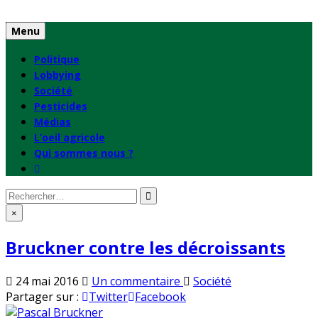
Skip
to
Menu
content
Politique
Lobbying
Société
Pesticides
Médias
L’oeil agricole
Qui sommes nous ?
Rechercher
:
×
Bruckner contre les décroissants
sur
Publié
24 mai 2016
Un commentaire
Société
Bruckner
en
Partager sur :
Twitter
Facebook
contre