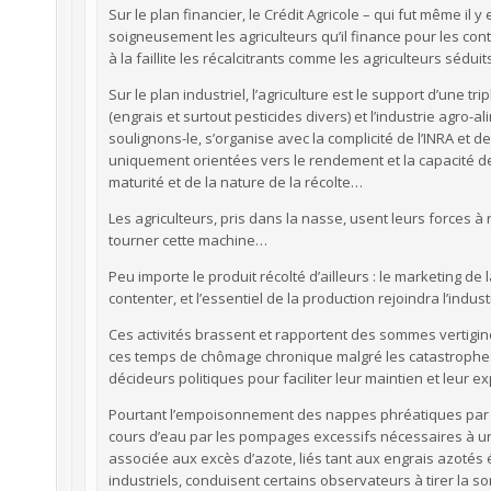
Sur le plan financier, le Crédit Agricole – qui fut même 
soigneusement les agriculteurs qu’il finance pour les cont
à la faillite les récalcitrants comme les agriculteurs séduit
Sur le plan industriel, l’agriculture est le support d’une tri
(engrais et surtout pesticides divers) et l’industrie agro-a
soulignons-le, s’organise avec la complicité de l’INRA et
uniquement orientées vers le rendement et la capacité de
maturité et de la nature de la récolte…
Les agriculteurs, pris dans la nasse, usent leurs forces à
tourner cette machine…
Peu importe le produit récolté d’ailleurs : le marketing d
contenter, et l’essentiel de la production rejoindra l’ind
Ces activités brassent et rapportent des sommes vertigin
ces temps de chômage chronique malgré les catastrophes 
décideurs politiques pour faciliter leur maintien et leur 
Pourtant l’empoisonnement des nappes phréatiques par l
cours d’eau par les pompages excessifs nécessaires à une i
associée aux excès d’azote, liés tant aux engrais azotés
industriels, conduisent certains observateurs à tirer la