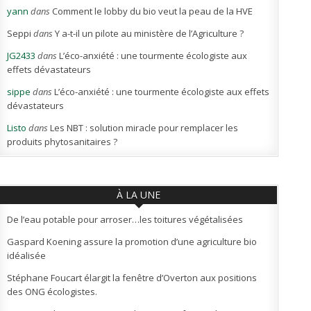
yann
dans
Comment le lobby du bio veut la peau de la HVE
Seppi
dans
Y a-t-il un pilote au ministère de l’Agriculture ?
JG2433
dans
L’éco-anxiété : une tourmente écologiste aux
effets dévastateurs
sippe
dans
L’éco-anxiété : une tourmente écologiste aux effets
dévastateurs
Listo
dans
Les NBT : solution miracle pour remplacer les
produits phytosanitaires ?
À LA UNE
De l’eau potable pour arroser…les toitures végétalisées
Gaspard Koening assure la promotion d’une agriculture bio
idéalisée
Stéphane Foucart élargit la fenêtre d’Overton aux positions
des ONG écologistes.