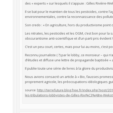
des « experts » sur lesquels il s’appuie : Gilles Rivière-We
Il se bat pour le maintien de tous les pesticides, contre l’
environnementales, contre la reconnaissance des pollution
Son credo : « En agriculture, hors du productivisme point d
Les nitrates, les pesticides et les OGM, c’est bon pour la s
obscurantisme anti-scientifique et d’un parti pris évident !
C’est un peu court, certes, mais pour lui au moins, c’est po
Reconnu journaliste ( ?) par le lobby, ce monsieur – qui n
d’études et diffuse une lettre de propagande baptisée « 
Il publie toute une série de livres à la gloire du producti
Nous avions consacré un article à « Bio, fausses promesse
proprement agricole, les préoccupations idéologiques gui
source:
http://terrefuture.blog.free.fr/index.php?post/2
les-tribulations-lobbyistes-de-Gilles-Rivi%C3%A8re-Wekst