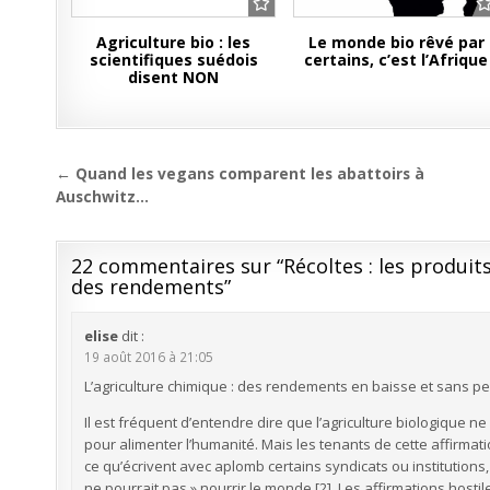
Agriculture bio : les
Le monde bio rêvé par
scientifiques suédois
certains, c’est l’Afrique
disent NON
Navigation
← Quand les vegans comparent les abattoirs à
de
Auschwitz…
l’article
22 commentaires sur “
Récoltes : les produit
des rendements
”
elise
dit :
19 août 2016 à 21:05
L’agriculture chimique : des rendements en baisse et sans pe
Il est fréquent d’entendre dire que l’agriculture biologique ne
pour alimenter l’humanité. Mais les tenants de cette affirmat
ce qu’écrivent avec aplomb certains syndicats ou institutions,
ne pourrait pas » nourrir le monde [2]. Les affirmations hos