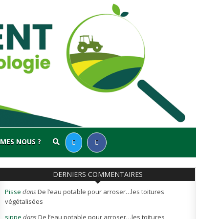
MES NOUS ?
DERNIERS COMMENTAIRES
Pisse
dans
De l’eau potable pour arroser…les toitures
végétalisées
sippe
dans
De l’eau potable pour arroser…les toitures