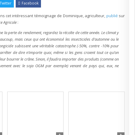
:
Twitter
Facebook
les
produits
phytosanitaires
s cet intéressant témoignage de Dominique, agriculteur,
ont
publié
sur
permis
e Agricole
:
de
limiter
la
ne la perte de rendement, regardez la récolte de cette année. Le climat y
chute
des
eaucoup, mais ceux qui ont économisé les insecticides d’automne ou le
rendements
ongicide subissent une véritable catastrophe (-50%, contre -10% pour
ut arrêter de dire n’importe quoi, même si les gens croient tout ce qu’on
e leur bourrer le crâne. Sinon, il faudra importer des produits (comme on
sivement avec le soja OGM par exemple) venant de pays qui, eux, ne
»