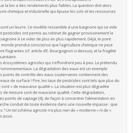
ue la bio a des rendements plus faibles. La question doit alors
ture chimique et industrielle qui épuise les sols et les ressources
 sont un leurre. Ce modèle ressemble à une baignoire qui se vide
s et pesticides ont permis au robinet de gagner provisoirement la
 baignoire à se vider de plus en plus rapidement. Déjà, le point
 le monde prendra conscience que l’agriculture chimique ne peut
t flagrantes (cf. article d’E. Bourguignon ci-dessus), et la fragilité
anitaire.
les écosystèmes agricoles qui s’effondrent peu à peu. Le prétendu
s environnementaux. La dégradation des eaux est un exemple
des points de contrôle des eaux souterraines contiennent des
eaux de surface ! Pire, les taux de pesticides sont tels que plus du
 sont « de mauvaise qualité ». La situation est plus dégradée
ints de mesure sont de mauvaise qualité. Cette dégradation,
s points de captage [4], de façon à concentrer l’alimentation en
marche conduit de toute évidence dans une nouvelle impasse : que
 ? Un tel schéma agricole n’a plus rien de « moderne » ni de «
t assis.