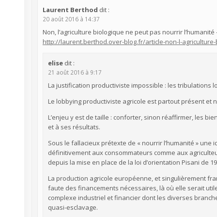
Laurent Berthod
dit :
20 août 2016 à 14:37
Non, l’agriculture biologique ne peut pas nourrir l’humanité
http://laurent.berthod.over-blog.fr/article-non-l-agricultu
elise
dit :
21 août 2016 à 9:17
La justification productiviste impossible : les tribulations
Le lobbying productiviste agricole est partout présent e
L’enjeu y est de taille : conforter, sinon réaffirmer, les 
et à ses résultats.
Sous le fallacieux prétexte de « nourrir l’humanité » une
définitivement aux consommateurs comme aux agriculteurs
depuis la mise en place de la loi d’orientation Pisani de 19
La production agricole européenne, et singulièrement fr
faute des financements nécessaires, là où elle serait util
complexe industriel et financier dont les diverses branc
quasi-esclavage.