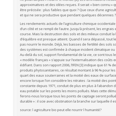
approximatives et des idées reçues. Il serait « bien connu » q
être précisée : plus faibles que quoi ? Que ceux d’une agricul
et qui ne sera productive que pendant quelques décennies ?
Les rendements actuels de l’agriculture chimique occidentale
d’un côté et se rempli de l’autre. Jusqu’à présent, les engrai
course. Mais la destruction des sols et des milieux conduit la
d’équilibre est presque atteint. Quand il sera dépassé, tout
pas nourrir le monde. Déjà, les baisses de fertilité des sols son
des systèmes est confirmée à chaque incident climatique ou s
Au-delà du sol, support fondamental de la vie, ce sont tous 
« modèle français » s’appuie sur l’externalisation des coût
édifiant. Dans son rapport 2006, l’IFEN [3] indique que 61 % 
produits phytosanitaires, ce résultat montant à 96 % pour les 
quart des eaux souterraines et la moitié des eaux de surface
encore lorsque l’on considère les nitrates : la moitié des po
constante depuis 1971, conduit de plus en plus à l’abandon de
eau potable sur les points les moins pollués. Mais cette dé
ferons-nous lorsque tous les points de captage seront pollués
durable » : il scie avec obstination la branche sur laquelle il es
source: l agriculture bio peut elle nourrir l humanité?