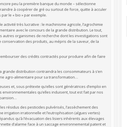
il y encore peu la première banque du monde – sélectionne
raindre à coopérer de gré ou surtout de force, quitte à acculer
s par le « bio » par exemple.
ple activité très lucrative : le machinisme agricole, l’agrochimie
limentaire avec le concours de la grande distribution. Le tout,
 des autres organismes de recherche dont les investigations sont
 conservation des produits, au mépris de la saveur, de la
 rembourser des crédits contractés pour produire afin de faire
e la grande distribution contraindra les consommateurs à s’en
ustrie agro-alimentaire pour sa transformation…
euses et, sous prétexte qu’elles sont génératrices d’emploi en
environnementales qu’elles induisent, tout est fait par nos
expansion…
es résidus des pesticides pulvérisés, l’assèchement des
rrigation irrationnelle et l’eutrophisation (algues vertes)
 épandus qu’à l’évacuation des lisiers inhérents aux élevages
 sonnette d’alarme face à un saccage environnemental patent et