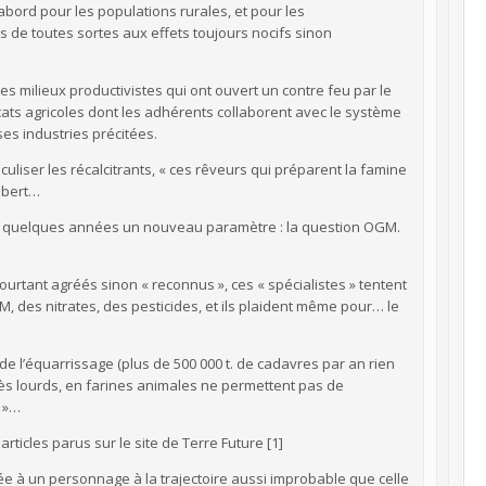
bord pour les populations rurales, et pour les
 de toutes sortes aux effets toujours nocifs sinon
es milieux productivistes qui ont ouvert un contre feu par le
icats agricoles dont les adhérents collaborent avec le système
es industries précitées.
diculiser les récalcitrants, « ces rêveurs qui préparent la famine
ambert…
is quelques années un nouveau paramètre : la question OGM.
urtant agréés sinon « reconnus », ces « spécialistes » tentent
M, des nitrates, des pesticides, et ils plaident même pour… le
 de l’équarrissage (plus de 500 000 t. de cadavres par an rien
ès lourds, en farines animales ne permettent pas de
e »…
cles parus sur le site de Terre Future [1]
iée à un personnage à la trajectoire aussi improbable que celle