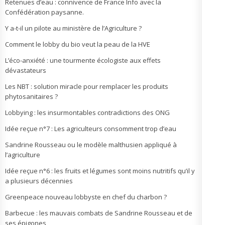
Retenues d’eau : connivence de France Info avec la
Confédération paysanne.
Y a-t-il un pilote au ministère de l’Agriculture ?
Comment le lobby du bio veut la peau de la HVE
L’éco-anxiété : une tourmente écologiste aux effets
dévastateurs
Les NBT : solution miracle pour remplacer les produits
phytosanitaires ?
Lobbying : les insurmontables contradictions des ONG
Idée reçue n°7 : Les agriculteurs consomment trop d’eau
Sandrine Rousseau ou le modèle malthusien appliqué à
l’agriculture
Idée reçue n°6 : les fruits et légumes sont moins nutritifs qu’il y
a plusieurs décennies
Greenpeace nouveau lobbyste en chef du charbon ?
Barbecue : les mauvais combats de Sandrine Rousseau et de
ses épigones