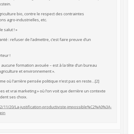
kstein.
agriculture bio, contre le respect des contraintes
s agro-industrielles, etc.
e salut ! »
anté : refuser de l’admettre, c’est faire preuve d’un
rteur !
’a aucune formation avouée – est à la tête d’un bureau
agriculture et environnement ».
visme où l’arrière pensée politique n’est pas en reste…[2]
s et vrai marketing » où l’on voit que derrière un contexte
dent ses choix.
012/11/20/La-justification-productiviste-impossible%C2%A0%3A-
ein