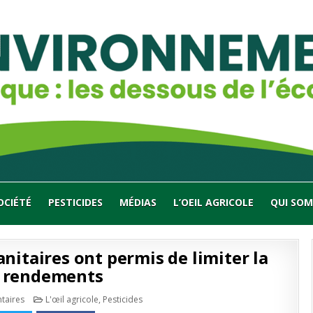
OCIÉTÉ
PESTICIDES
MÉDIAS
L’OEIL AGRICOLE
QUI SOM
anitaires ont permis de limiter la
s rendements
sur
Publié
taires
L'œil agricole
,
Pesticides
Récoltes
en