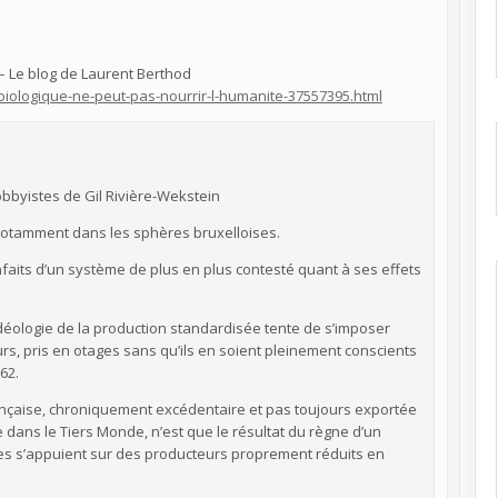
 – Le blog de Laurent Berthod
re-biologique-ne-peut-pas-nourrir-l-humanite-37557395.html
 lobbyistes de Gil Rivière-Wekstein
t notamment dans les sphères bruxelloises.
bienfaits d’un système de plus en plus contesté quant à ses effets
 idéologie de la production standardisée tente de s’imposer
, pris en otages sans qu’ils en soient pleinement conscients
62.
ançaise, chroniquement excédentaire et pas toujours exportée
e dans le Tiers Monde, n’est que le résultat du règne d’un
hes s’appuient sur des producteurs proprement réduits en