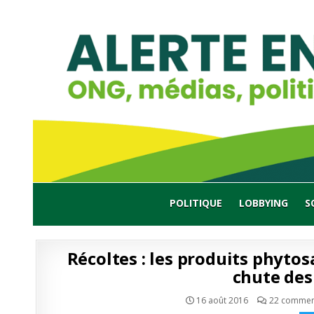
Skip
to
content
POLITIQUE
LOBBYING
S
Récoltes : les produits phytos
chute de
16 août 2016
22 commen