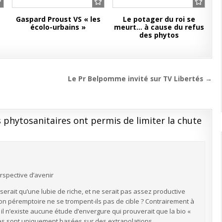
Gaspard Proust VS « les
Le potager du roi se
écolo-urbains »
meurt… à cause du refus
des phytos
Le Pr Belpomme invité sur TV Libertés →
s phytosanitaires ont permis de limiter la chute
rspective d’avenir
 serait qu’une lubie de riche, et ne serait pas assez productive
ion péremptoire ne se trompent-ils pas de cible ? Contrairement à
 il n’existe aucune étude d’envergure qui prouverait que la bio «
tiles sont uniquement basées sur des extrapolations