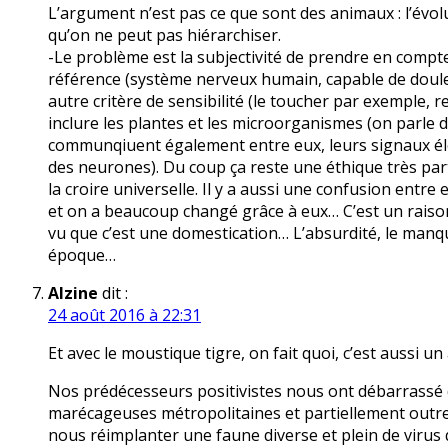
L’argument n’est pas ce que sont des animaux : l’év
qu’on ne peut pas hiérarchiser.
-Le problème est la subjectivité de prendre en compte 
référence (système nerveux humain, capable de douleur)
autre critère de sensibilité (le toucher par exemple, 
inclure les plantes et les microorganismes (on parle
communqiuent également entre eux, leurs signaux él
des neurones). Du coup ça reste une éthique très part
la croire universelle. Il y a aussi une confusion entr
et on a beaucoup changé grâce à eux… C’est un raisonn
vu que c’est une domestication… L’absurdité, le manqu
époque…
Alzine
dit :
24 août 2016 à 22:31
Et avec le moustique tigre, on fait quoi, c’est aussi u
Nos prédécesseurs positivistes nous ont débarrassé 
marécageuses métropolitaines et partiellement outre
nous réimplanter une faune diverse et plein de virus qu