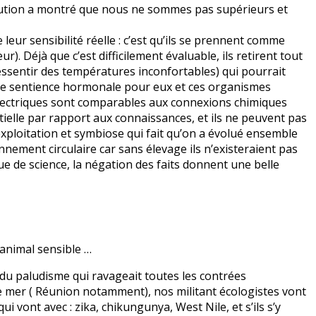
olution a montré que nous ne sommes pas supérieurs et
leur sensibilité réelle : c’est qu’ils se prennent comme
. Déjà que c’est difficilement évaluable, ils retirent tout
ressentir des températures inconfortables) qui pourrait
 de sentience hormonale pour eux et ces organismes
ectriques sont comparables aux connexions chimiques
ielle par rapport aux connaissances, et ils ne peuvent pas
e exploitation et symbiose qui fait qu’on a évolué ensemble
ement circulaire car sans élevage ils n’existeraient pas
e de science, la négation des faits donnent une belle
n animal sensible …
du paludisme qui ravageait toutes les contrées
 mer ( Réunion notamment), nos militant écologistes vont
i vont avec : zika, chikungunya, West Nile, et s’ils s’y