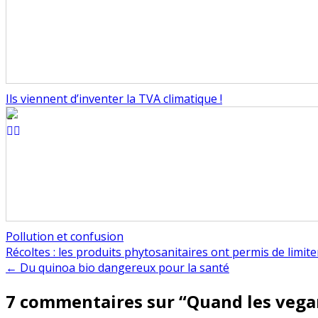
Ils viennent d’inventer la TVA climatique !
Pollution et confusion
Navigation
Récoltes : les produits phytosanitaires ont permis de limi
← Du quinoa bio dangereux pour la santé
de
7 commentaires sur “
Quand les vega
l’article