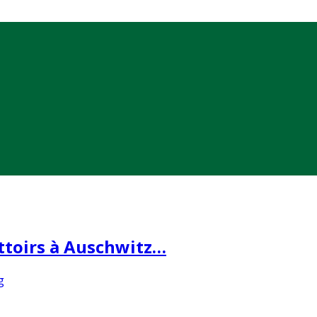
ttoirs à Auschwitz…
g