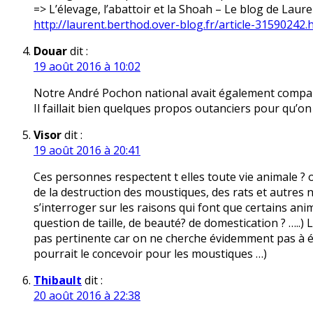
=> L’élevage, l’abattoir et la Shoah – Le blog de Laur
http://laurent.berthod.over-blog.fr/article-31590242.
Douar
dit :
19 août 2016 à 10:02
Notre André Pochon national avait également comparé
Il faillait bien quelques propos outanciers pour qu’on
Visor
dit :
19 août 2016 à 20:41
Ces personnes respectent t elles toute vie animale ? 
de la destruction des moustiques, des rats et autres nu
s’interroger sur les raisons qui font que certains an
question de taille, de beauté? de domestication ? …..)
pas pertinente car on ne cherche évidemment pas à érad
pourrait le concevoir pour les moustiques …)
Thibault
dit :
20 août 2016 à 22:38