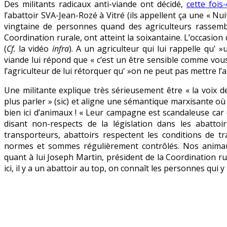
Des militants radicaux anti-viande ont décidé,
cette fois
vegans
l’abattoir SVA-Jean-Rozé à Vitré (ils appellent ça une « Nu
comparent
vingtaine de personnes quand des agriculteurs rassemb
les
Coordination rurale, ont atteint la soixantaine. L’occasion
abattoirs
(
Cf.
la vidéo
infra
). A un agriculteur qui lui rappelle qu' 
à
viande lui répond que « c’est un être sensible comme vous
Auschwitz…
l’agriculteur de lui rétorquer qu' »on ne peut pas mettre l’
Une militante explique très sérieusement être « la voix 
plus parler » (sic) et aligne une sémantique marxisante où 
bien ici d’animaux ! « Leur campagne est scandaleuse car 
disant non-respects de la législation dans les abattoi
transporteurs, abattoirs respectent les conditions de 
normes et sommes régulièrement contrôlés. Nos animaux, 
quant à lui Joseph Martin, président de la Coordination r
ici, il y a un abattoir au top, on connaît les personnes qui y 