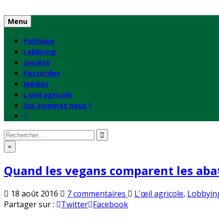
Skip
to
Menu
content
Politique
Lobbying
Société
Pesticides
Médias
L’oeil agricole
Qui sommes nous ?
Rechercher
:
×
Quand les vegans comparent les aba
sur
Publié
18 août 2016
7 commentaires
L'œil agricole
,
Lobbyin
Quand
en
Partager sur :
Twitter
Facebook
les