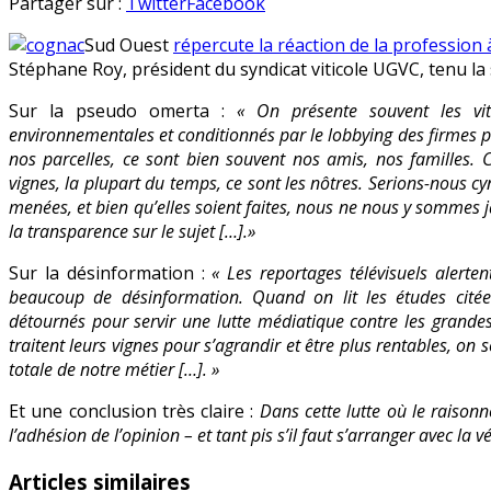
«
en
Partager sur :
Twitter
Facebook
Pesticides,
Sud Ouest
répercute la réaction de la professio
le
Stéphane Roy, président du syndicat viticole UGVC, tenu la 
poison
de
Sur la pseudo omerta :
« On présente souvent les vit
la
environnementales et conditionnés par le lobbying des firmes phy
terre
nos parcelles, ce sont bien souvent nos amis, nos familles. 
:
vignes, la plupart du temps, ce sont les nôtres. Serions-nous c
réaction
menées, et bien qu’elles soient faites, nous ne nous y sommes j
du
la transparence sur le sujet […].»
président
de
Sur la désinformation :
« Les reportages télévisuels alerte
l’Union
beaucoup de désinformation. Quand on lit les études citées
générale
détournés pour servir une lutte médiatique contre les grandes
des
traitent leurs vignes pour s’agrandir et être plus rentables, on
viticulteurs
totale de notre métier […]. »
pour
Et une conclusion très claire :
Dans cette lutte où le raisonn
l’AOC
l’adhésion de l’opinion – et tant pis s’il faut s’arranger avec la vé
Cognac
(UGVC)
Articles similaires