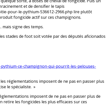
 quelque sorte, à doses de cheval de fongicide. Puis un
nracinement et de densifier le tapis
itie-pour-le-pythium-536612-2966.php lire plutôt
produit fongicide actif sur ces champignons.
… mais signe des temps.
es stades de foot soit votée par des députés aficionados
/le-pythium-ce-champignon-qui-pourrit-les-pelouses-
e, les réglementations imposent de ne pas en passer plus
se le spécialiste. »
s réglementations imposent de ne pas en passer plus de
 retire les fongicides les plus efficaces sur ces