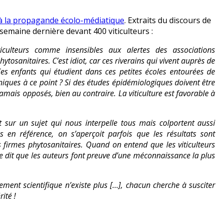
n à la propagande écolo-médiatique
. Extraits du discours de
semaine dernière devant 400 viticulteurs :
iculteurs comme insensibles aux alertes des associations
tosanitaires. C’est idiot, car ces riverains qui vivent auprès de
Ces enfants qui étudient dans ces petites écoles entourées de
yniques à ce point ? Si des études épidémiologiques doivent être
amais opposés, bien au contraire. La viticulture est favorable à
nt sur un sujet qui nous interpelle tous mais colportent aussi
 en référence, on s’aperçoit parfois que les résultats sont
 firmes phytosanitaires. Quand on entend que les viticulteurs
 se dit que les auteurs font preuve d’une méconnaissance la plus
ement scientifique n’existe plus […], chacun cherche à susciter
rité !