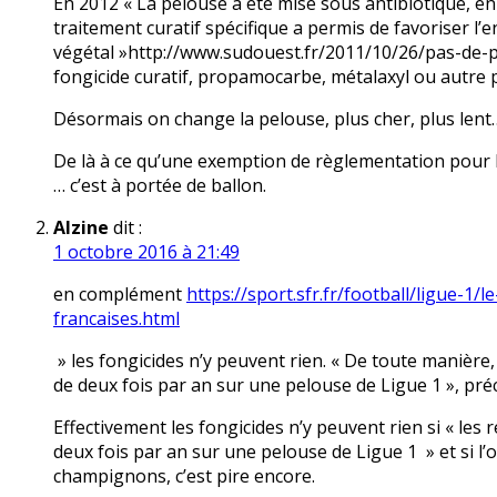
En 2012 « La pelouse a été mise sous antibiotique, en
traitement curatif spécifique a permis de favoriser l’e
végétal »http://www.sudouest.fr/2011/10/26/pas-de-p
fongicide curatif, propamocarbe, métalaxyl ou autre 
Désormais on change la pelouse, plus cher, plus lent
De là à ce qu’une exemption de règlementation pour l
… c’est à portée de ballon.
Alzine
dit :
1 octobre 2016 à 21:49
en complément
https://sport.sfr.fr/football/ligue-1
francaises.html
» les fongicides n’y peuvent rien. « De toute manièr
de deux fois par an sur une pelouse de Ligue 1 », préci
Effectivement les fongicides n’y peuvent rien si « le
deux fois par an sur une pelouse de Ligue 1 » et si l’on
champignons, c’est pire encore.