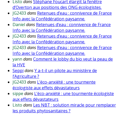
Listo
dans
Stéphane Foucart élargit la fenêtre
d’Overton aux positions des ONG écologistes.
JG2433
dans
Retenues d’eau : connivence de France
Info avec la Confédération paysanne.
Daniel
dans
Retenues d’eau : connivence de France
Info avec la Confédération paysanne.
JG2433
dans
Retenues d’eau : connivence de France
Info avec la Confédération paysanne.
JG2433
dans
Retenues d’eau : connivence de France
Info avec la Confédération paysanne.
yann
dans
Comment le lobby du bio veut la peau de
la HVE
Seppi
dans
Y a-t-il un pilote au ministère de
l’Agriculture ?
JG2433
dans
L’éco-anxiété : une tourmente
écologiste aux effets dévastateurs
sippe
dans
L’éco-anxiété : une tourmente écologiste
aux effets dévastateurs
Listo
dans
Les NBT : solution miracle pour remplacer
les produits phytosanitaires ?