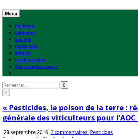
Skip
to
Menu
content
Politique
Lobbying
Société
Pesticides
Médias
L’oeil agricole
Qui sommes nous ?
Rechercher
:
×
« Pesticides, le poison de la terre : 
générale des viticulteurs pour l’AO
sur
Publié
28 septembre 2016
2 commentaires
Pesticides