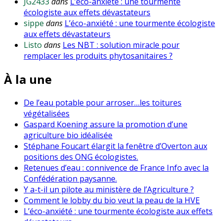
JG2433
dans
L’éco-anxiété : une tourmente
écologiste aux effets dévastateurs
sippe
dans
L’éco-anxiété : une tourmente écologiste
aux effets dévastateurs
Listo
dans
Les NBT : solution miracle pour
remplacer les produits phytosanitaires ?
À la une
De l’eau potable pour arroser…les toitures
végétalisées
Gaspard Koening assure la promotion d’une
agriculture bio idéalisée
Stéphane Foucart élargit la fenêtre d’Overton aux
positions des ONG écologistes.
Retenues d’eau : connivence de France Info avec la
Confédération paysanne.
Y a-t-il un pilote au ministère de l’Agriculture ?
Comment le lobby du bio veut la peau de la HVE
L’éco-anxiété : une tourmente écologiste aux effets