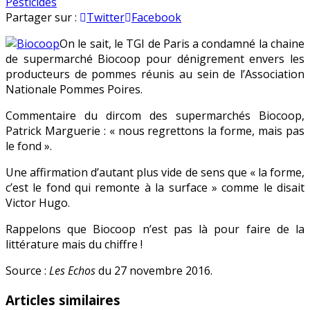
Le
en
Pesticides
dircom
Partager sur :
Twitter
Facebook
de
On le sait, le TGI de Paris a condamné la chaine
Biocoop
de supermarché Biocoop pour dénigrement envers les
se
producteurs de pommes réunis au sein de l’Association
prend
Nationale Pommes Poires.
les
pieds
Commentaire du dircom des supermarchés Biocoop,
dans
Patrick Marguerie : « nous regrettons la forme, mais pas
le
le fond ».
tapis
Une affirmation d’autant plus vide de sens que « la forme,
c’est le fond qui remonte à la surface » comme le disait
Victor Hugo.
Rappelons que Biocoop n’est pas là pour faire de la
littérature mais du chiffre !
Source :
Les Echos
du 27 novembre 2016.
Articles similaires