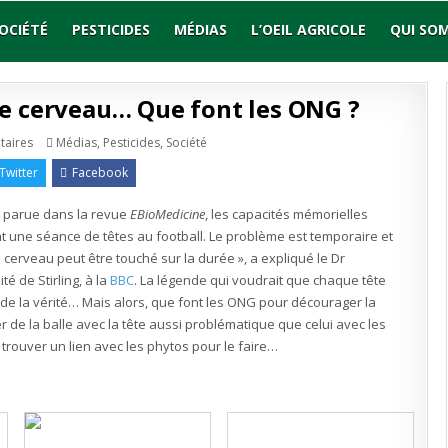
OCIÉTÉ
PESTICIDES
MÉDIAS
L’OEIL AGRICOLE
QUI SO
e cerveau… Que font les ONG ?
sur
Publié
taires
Médias
,
Pesticides
,
Société
Même
en
jouer
Twitter
Facebook
au
foot
abîme
t parue dans la revue
le
EBioMedicine
, les capacités mémorielles
cerveau…
t une séance de têtes au football. Le problème est temporaire et
Que
font
cerveau peut être touché sur la durée », a expliqué le Dr
les
ONG
é de Stirling, à la
BBC
. La légende qui voudrait que chaque tête
?
de la vérité… Mais alors, que font les ONG pour décourager la
r de la balle avec la tête aussi problématique que celui avec les
trouver un lien avec les phytos pour le faire…