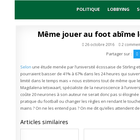
Skip
to
POLITIQUE
LOBBYING
S
content
Même jouer au foot abîme l
26 octobre 2016
2 commen
Partager sur :
Selon
une étude menée par l’université écossaise de Stirling e
pourraient baisser de 41% à 67% dans les 24 heures qui suiven
limité dans le temps mais « nous estimons tout de même que le 
Magdalena Ietswaart, spécialiste de la neuroscience à l’universit
coûte 20 neurones à son auteur ne serait donc pas si éloignée 
pratique du football ou changer les règles en rendant le touche
mains ? On ne les entend pas ? On me dit qu’elles attendent de 
Articles similaires