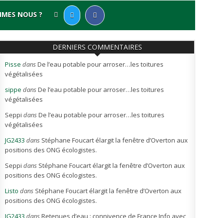
MMES NOUS ?
DERNIERS COMMENTAIRES
Pisse
dans
De l’eau potable pour arroser…les toitures
végétalisées
sippe
dans
De l’eau potable pour arroser…les toitures
végétalisées
Seppi
dans
De l’eau potable pour arroser…les toitures
végétalisées
JG2433
dans
Stéphane Foucart élargit la fenêtre d’Overton aux
positions des ONG écologistes.
Seppi
dans
Stéphane Foucart élargit la fenêtre d’Overton aux
positions des ONG écologistes.
Listo
dans
Stéphane Foucart élargit la fenêtre d’Overton aux
positions des ONG écologistes.
JG2433
dans
Retenues d’eau : connivence de France Info avec