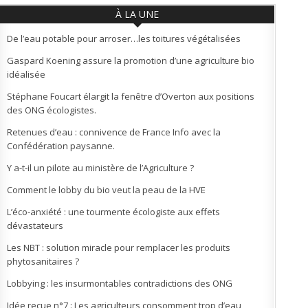
À LA UNE
De l’eau potable pour arroser…les toitures végétalisées
Gaspard Koening assure la promotion d’une agriculture bio
idéalisée
Stéphane Foucart élargit la fenêtre d’Overton aux positions
des ONG écologistes.
Retenues d’eau : connivence de France Info avec la
Confédération paysanne.
Y a-t-il un pilote au ministère de l’Agriculture ?
Comment le lobby du bio veut la peau de la HVE
L’éco-anxiété : une tourmente écologiste aux effets
dévastateurs
Les NBT : solution miracle pour remplacer les produits
phytosanitaires ?
Lobbying : les insurmontables contradictions des ONG
Idée reçue n°7 : Les agriculteurs consomment trop d’eau