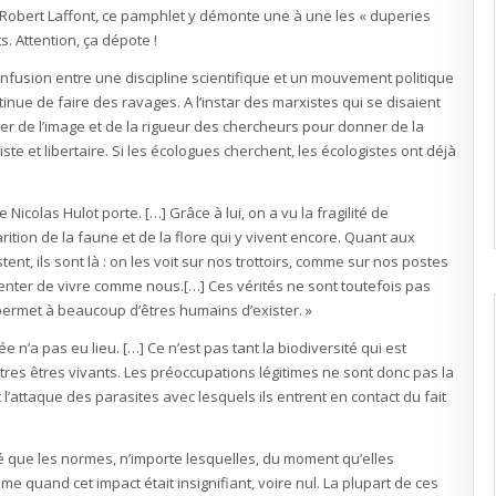
r Robert Laffont, ce pamphlet y démonte une à une les « duperies
. Attention, ça dépote !
onfusion entre une discipline scientifique et un mouvement politique
inue de faire des ravages. A l’instar des marxistes qui se disaient
cier de l’image et de la rigueur des chercheurs pour donner de la
iste et libertaire. Si les écologues cherchent, les écologistes ont déjà
Nicolas Hulot porte. […] Grâce à lui, on a vu la fragilité de
ition de la faune et de la flore qui y vivent encore. Quant aux
ent, ils sont là : on les voit sur nos trottoirs, comme sur nos postes
enter de vivre comme nous.[…] Ces vérités ne sont toutefois pas
permet à beaucoup d’êtres humains d’exister. »
ée n’a pas eu lieu. […] Ce n’est pas tant la biodiversité qui est
tres êtres vivants. Les préoccupations légitimes ne sont donc pas la
 l’attaque des parasites avec lesquels ils entrent en contact du fait
 que les normes, n’importe lesquelles, du moment qu’elles
me quand cet impact était insignifiant, voire nul. La plupart de ces