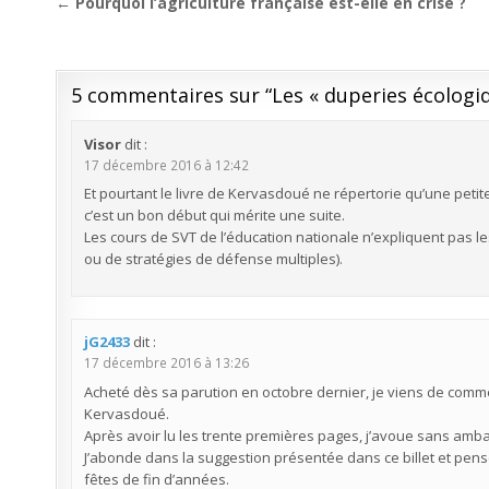
Navigation
← Pourquoi l’agriculture française est-elle en crise ?
de
l’article
5 commentaires sur “
Les « duperies écologiq
Visor
dit :
17 décembre 2016 à 12:42
Et pourtant le livre de Kervasdoué ne répertorie qu’une petit
c’est un bon début qui mérite une suite.
Les cours de SVT de l’éducation nationale n’expliquent pas le
ou de stratégies de défense multiples).
jG2433
dit :
17 décembre 2016 à 13:26
Acheté dès sa parution en octobre dernier, je viens de commenc
Kervasdoué.
Après avoir lu les trente premières pages, j’avoue sans amba
J’abonde dans la suggestion présentée dans ce billet et pens
fêtes de fin d’années.