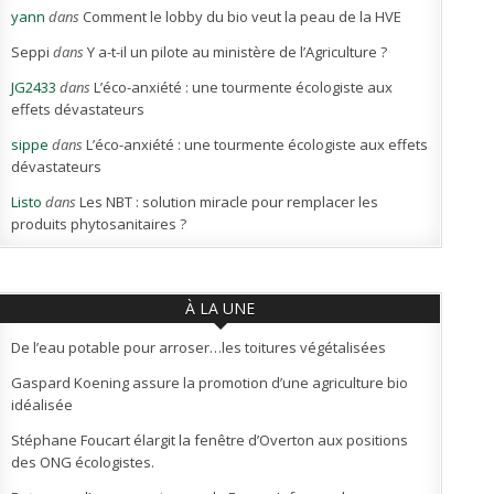
yann
dans
Comment le lobby du bio veut la peau de la HVE
Seppi
dans
Y a-t-il un pilote au ministère de l’Agriculture ?
JG2433
dans
L’éco-anxiété : une tourmente écologiste aux
effets dévastateurs
sippe
dans
L’éco-anxiété : une tourmente écologiste aux effets
dévastateurs
Listo
dans
Les NBT : solution miracle pour remplacer les
produits phytosanitaires ?
À LA UNE
De l’eau potable pour arroser…les toitures végétalisées
Gaspard Koening assure la promotion d’une agriculture bio
idéalisée
Stéphane Foucart élargit la fenêtre d’Overton aux positions
des ONG écologistes.