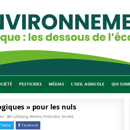
OCIÉTÉ
PESTICIDES
MÉDIAS
L’OEIL AGRICOLE
QUI SOM
ogiques » pour les nuls
sur
Publié
es
Lobbying
,
Médias
,
Pesticides
,
Société
Les
en
«
Twitter
Facebook
duperies