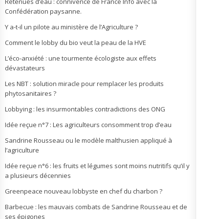
Retenues d’eau : connivence de France Info avec la
Confédération paysanne.
Y a-t-il un pilote au ministère de l’Agriculture ?
Comment le lobby du bio veut la peau de la HVE
L’éco-anxiété : une tourmente écologiste aux effets
dévastateurs
Les NBT : solution miracle pour remplacer les produits
phytosanitaires ?
Lobbying : les insurmontables contradictions des ONG
Idée reçue n°7 : Les agriculteurs consomment trop d’eau
Sandrine Rousseau ou le modèle malthusien appliqué à
l’agriculture
Idée reçue n°6 : les fruits et légumes sont moins nutritifs qu’il y
a plusieurs décennies
Greenpeace nouveau lobbyste en chef du charbon ?
Barbecue : les mauvais combats de Sandrine Rousseau et de
ses épigones