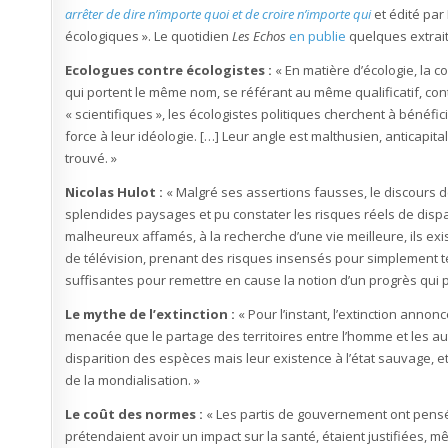
arrêter de dire n’importe quoi et de croire n’importe qui
et édité pa
écologiques ». Le quotidien
Les Echos
en publie
quelques extraits
Ecologues contre écologistes
:
« En matière d’écologie, la c
qui portent le même nom, se référant au même qualificatif, cont
« scientifiques », les écologistes politiques cherchent à bénéfi
force à leur idéologie. […] Leur angle est malthusien, anticapital
trouvé. »
Nicolas Hulot :
« Malgré ses assertions fausses, le discours de 
splendides paysages et pu constater les risques réels de dispar
malheureux affamés, à la recherche d’une vie meilleure, ils exist
de télévision, prenant des risques insensés pour simplement t
suffisantes pour remettre en cause la notion d’un progrès qui 
Le mythe de l’extinction :
« Pour l’instant, l’extinction annonc
menacée que le partage des territoires entre l’homme et les au
disparition des espèces mais leur existence à l’état sauvage, et
de la mondialisation. »
Le coût des normes :
« Les partis de gouvernement ont pensé
prétendaient avoir un impact sur la santé, étaient justifiées, mê