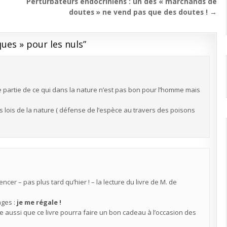
Perturbateurs endocriniens : un des « marchands de
doutes » ne vend pas que des doutes ! →
ues » pour les nuls
”
e partie de ce qui dans la nature n’est pas bon pour l’homme mais
s lois de la nature ( défense de l’espèce au travers des poisons
er – pas plus tard qu’hier ! – la lecture du livre de M. de
ges :
je me régale !
e aussi que ce livre pourra faire un bon cadeau à l’occasion des