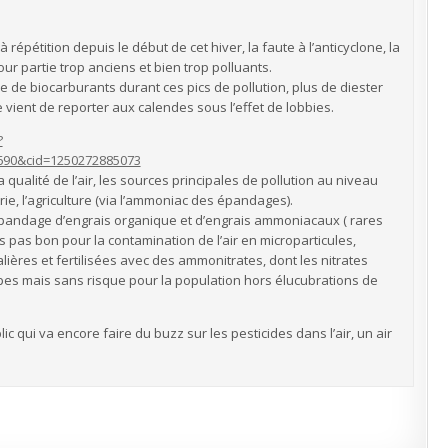
répétition depuis le début de cet hiver, la faute à l’anticyclone, la
our partie trop anciens et bien trop polluants.
re de biocarburants durant ces pics de pollution, plus de diester
 vient de reporter aux calendes sous l’effet de lobbies.
?
8690&cid=1250272885073
a qualité de l’air, les sources principales de pollution au niveau
strie, l’agriculture (via l’ammoniac des épandages).
e l’épandage d’engrais organique et d’engrais ammoniacaux ( rares
s pas bon pour la contamination de l’air en microparticules,
ières et fertilisées avec des ammonitrates, dont les nitrates
es mais sans risque pour la population hors élucubrations de
ic qui va encore faire du buzz sur les pesticides dans l’air, un air