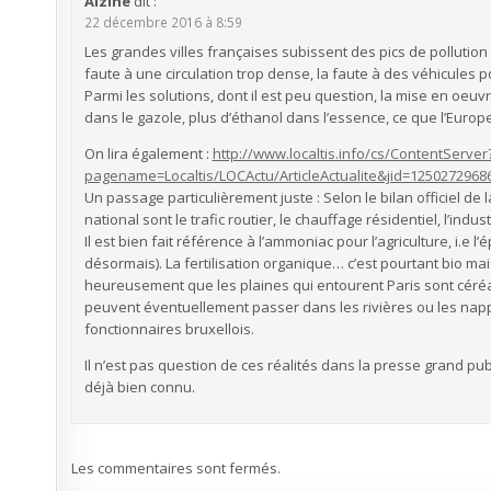
Alzine
dit :
22 décembre 2016 à 8:59
Les grandes villes françaises subissent des pics de pollution à 
faute à une circulation trop dense, la faute à des véhicules p
Parmi les solutions, dont il est peu question, la mise en oeuv
dans le gazole, plus d’éthanol dans l’essence, ce que l’Europe
On lira également :
http://www.localtis.info/cs/ContentServer
pagename=Localtis/LOCActu/ArticleActualite&jid=125027296
Un passage particulièrement juste : Selon le bilan officiel de l
national sont le trafic routier, le chauffage résidentiel, l’indu
Il est bien fait référence à l’ammoniac pour l’agriculture, i.
désormais). La fertilisation organique… c’est pourtant bio mai
heureusement que les plaines qui entourent Paris sont céréal
peuvent éventuellement passer dans les rivières ou les napp
fonctionnaires bruxellois.
Il n’est pas question de ces réalités dans la presse grand publ
déjà bien connu.
Les commentaires sont fermés.