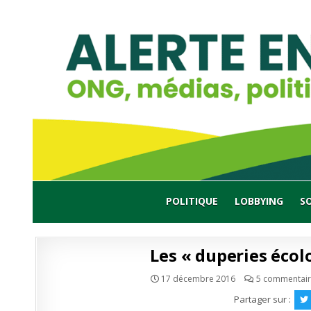
Skip
to
content
POLITIQUE
LOBBYING
S
Les « duperies écol
17 décembre 2016
5 commentair
Partager sur :