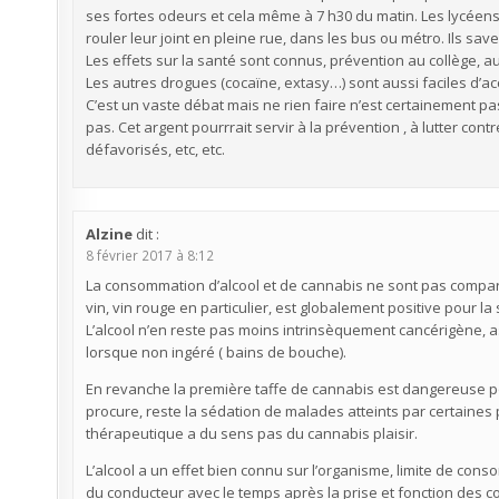
ses fortes odeurs et cela même à 7 h30 du matin. Les lycéens
rouler leur joint en pleine rue, dans les bus ou métro. Ils saven
Les effets sur la santé sont connus, prévention au collège, a
Les autres drogues (cocaïne, extasy…) sont aussi faciles d’
C’est un vaste débat mais ne rien faire n’est certainement pas 
pas. Cet argent pourrrait servir à la prévention , à lutter cont
défavorisés, etc, etc.
Alzine
dit :
8 février 2017 à 8:12
La consommation d’alcool et de cannabis ne sont pas compara
vin, vin rouge en particulier, est globalement positive pour la 
L’alcool n’en reste pas moins intrinsèquement cancérigène, 
lorsque non ingéré ( bains de bouche).
En revanche la première taffe de cannabis est dangereuse pour
procure, reste la sédation de malades atteints par certaine
thérapeutique a du sens pas du cannabis plaisir.
L’alcool a un effet bien connu sur l’organisme, limite de conso
du conducteur avec le temps après la prise et fonction des c