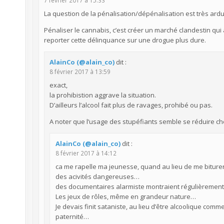
La question de la pénalisation/dépénalisation est très ardue
Pénaliser le cannabis, c’est créer un marché clandestin qui
reporter cette délinquance sur une drogue plus dure.
AlainCo (@alain_co)
dit :
8 février 2017 à 13:59
exact,
la prohibistion aggrave la situation.
D’ailleurs l’alcool fait plus de ravages, prohibé ou pas.
A noter que l’usage des stupéfiants semble se réduire ch
AlainCo (@alain_co)
dit :
8 février 2017 à 14:12
ca me rapelle ma jeunesse, quand au lieu de me biturer 
des acivités dangereuses…
des documentaires alarmiste montraient régulièremen
Les jeux de rôles, même en grandeur nature…
Je devais finit sataniste, au lieu d’être alcoolique comme
paternité…