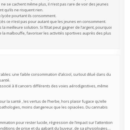
 ne se cachent même plus, il n’est pas rare de voir des jeunes
t qu’ils ne risquent rien.
u lycée pourtant ils consomment.
accès ce n’est pas pour autant que les jeunes en consomment.
la meilleure solution. Si l’Etat peut gagner de l’argent, pourquoi
re la malbouffe, favoriser les activités sportives auprès des plus
bles: une faible consommation d’alcool, surtout dilué dans du
santé.
associé à 8 cancers différents des voies aérodigestives, même
 la santé , les vertus de l’herbe, hors plaisir fugace qu’elle
s pathologies, moins dangereux que les opiacées. Du cannabis
mmation pour rester lucide, régression de l’impact sur l’attention
onditions de prise et du gabarit du buveur, de sa physiologies…