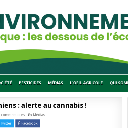
OCIÉTÉ
PESTICIDES
MÉDIAS
L’OEIL AGRICOLE
QUI SOM
ens : alerte au cannabis !
sur
Publié
2 commentaires
Médias
Perturbateurs
en
endocriniens
Twitter
Facebook
: