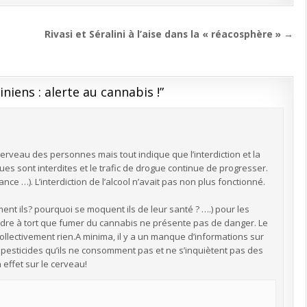
Rivasi et Séralini à l’aise dans la « réacosphère » →
niens : alerte au cannabis !
”
e cerveau des personnes mais tout indique que l’interdiction et la
es sont interdites et le trafic de drogue continue de progresser.
nce …). L’interdiction de l’alcool n’avait pas non plus fonctionné.
ent ils? pourquoi se moquent ils de leur santé ? ….) pour les
endre à tort que fumer du cannabis ne présente pas de danger. Le
collectivement rien.A minima, il y a un manque d’informations sur
 pesticides qu’ils ne consomment pas et ne s’inquiètent pas des
effet sur le cerveau!