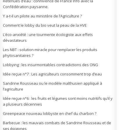
Retenues d’eau : connivence de France Info avec la
Confédération paysanne.
Y a-t-il un pilote au ministère de l’Agriculture ?
Comment le lobby du bio veut la peau de la HVE
L’éco-anxiété : une tourmente écologiste aux effets
dévastateurs
Les NBT : solution miracle pour remplacer les produits
phytosanitaires ?
Lobbying : les insurmontables contradictions des ONG
Idée reçue n°7 : Les agriculteurs consomment trop d’eau
Sandrine Rousseau ou le modèle malthusien appliqué à
l’agriculture
Idée reçue n°6 : les fruits et légumes sont moins nutritifs qu’il y
a plusieurs décennies
Greenpeace nouveau lobbyste en chef du charbon ?
Barbecue : les mauvais combats de Sandrine Rousseau et de
ses épigones