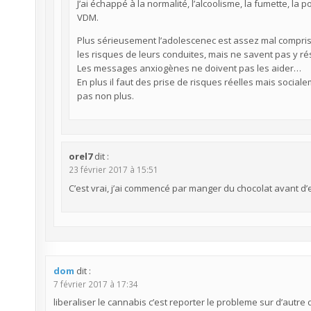
J’ai échappé à la normalité, l’alcoolisme, la fumette, la p
VDM.
Plus sérieusement l’adolescenec est assez mal compri
les risques de leurs conduites, mais ne savent pas y rés
Les messages anxiogènes ne doivent pas les aider…
En plus il faut des prise de risques réelles mais socia
pas non plus.
orel7
dit :
23 février 2017 à 15:51
C’est vrai, j’ai commencé par manger du chocolat avant d’en
dom
dit :
7 février 2017 à 17:34
liberaliser le cannabis c’est reporter le probleme sur d’autre