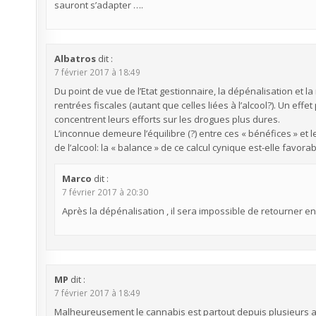
sauront s’adapter ….
Albatros
dit :
7 février 2017 à 18:49
Du point de vue de l’Etat gestionnaire, la dépénalisation et
rentrées fiscales (autant que celles liées à l’alcool?). Un effet 
concentrent leurs efforts sur les drogues plus dures.
L’inconnue demeure l’équilibre (?) entre ces « bénéfices » et 
de l’alcool: la « balance » de ce calcul cynique est-elle favorab
Marco
dit :
7 février 2017 à 20:30
Après la dépénalisation , il sera impossible de retourner en a
MP
dit :
7 février 2017 à 18:49
Malheureusement le cannabis est partout depuis plusieurs ann