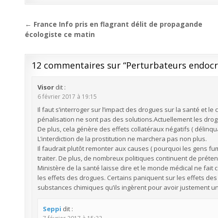
Navigation
← France Info pris en flagrant délit de propagande
de
écologiste ce matin
l’article
12 commentaires sur “
Perturbateurs endocri
Visor
dit :
6 février 2017 à 19:15
Il faut s’interroger sur l’impact des drogues sur la santé et l
pénalisation ne sont pas des solutions.Actuellement les drogu
De plus, cela génère des effets collatéraux négatifs ( délinqua
L’interdiction de la prostitution ne marchera pas non plus.
Il faudrait plutôt remonter aux causes ( pourquoi les gens fum
traiter. De plus, de nombreux politiques continuent de prét
Ministère de la santé laisse dire et le monde médical ne fait 
les effets des drogues. Certains paniquent sur les effets des
substances chimiques qu’ils ingèrent pour avoir justement un 
Seppi
dit :
7 février 2017 à 15:33