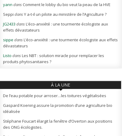
yann
dans
Comment le lobby du bio veut la peau de la HVE
Seppi
dans
Y a-t-il un pilote au ministère de l’Agriculture ?
JG2433
dans
L’éco-anxiété : une tourmente écologiste aux
effets dévastateurs
sippe
dans
L’éco-anxiété : une tourmente écologiste aux effets
dévastateurs
Listo
dans
Les NBT : solution miracle pour remplacer les
produits phytosanitaires ?
À LA UNE
De l’eau potable pour arroser…les toitures végétalisées
Gaspard Koening assure la promotion d’une agriculture bio
idéalisée
Stéphane Foucart élargit la fenêtre d’Overton aux positions
des ONG écologistes.