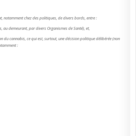
alerte
au
cannabis
!
nt, notamment chez des politiques, de divers bords, entre :
és, au demeurant, par divers Organismes de Santé), et,
tion du cannabis, ce qui est, surtout, une décision politique délibérée (non
notamment :