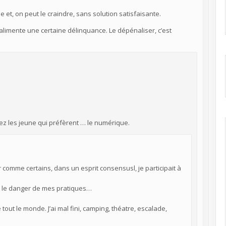
 et, on peut le craindre, sans solution satisfaisante.
 alimente une certaine délinquance. Le dépénaliser, c’est
ez les jeune qui préfèrent … le numérique.
comme certains, dans un esprit consensusl, je participait à
t le danger de mes pratiques…
 tout le monde. J’ai mal fini, camping, théatre, escalade,