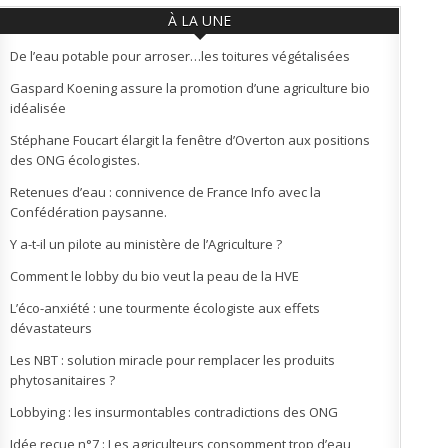
À LA UNE
De l’eau potable pour arroser…les toitures végétalisées
Gaspard Koening assure la promotion d’une agriculture bio
idéalisée
Stéphane Foucart élargit la fenêtre d’Overton aux positions
des ONG écologistes.
Retenues d’eau : connivence de France Info avec la
Confédération paysanne.
Y a-t-il un pilote au ministère de l’Agriculture ?
Comment le lobby du bio veut la peau de la HVE
L’éco-anxiété : une tourmente écologiste aux effets
dévastateurs
Les NBT : solution miracle pour remplacer les produits
phytosanitaires ?
Lobbying : les insurmontables contradictions des ONG
Idée reçue n°7 : Les agriculteurs consomment trop d’eau