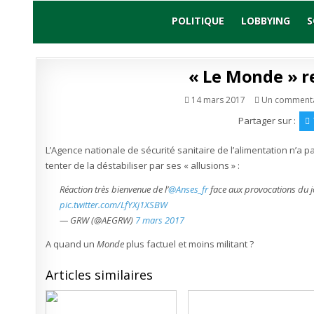
Skip
to
POLITIQUE
LOBBYING
S
content
« Le Monde » r
14 mars 2017
Un commenta
Partager sur :
L’Agence nationale de sécurité sanitaire de l’alimentation n’a 
tenter de la déstabiliser par ses « allusions » :
Réaction très bienvenue de l’
@Anses_fr
face aux provocations du 
pic.twitter.com/LfYXj1XSBW
— GRW (@AEGRW)
7 mars 2017
A quand un
Monde
plus factuel et moins militant ?
Articles similaires