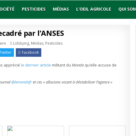
OCIÉTÉ
PESTICIDES
MÉDIAS
L’OEIL AGRICOLE
QUI SO
ecadré par l’ANSES
sur
Publié
ire
Lobbying
,
Médias
,
Pesticides
« Le
en
Monde »
Twitter
Facebook
recadré
par
l’ANSES
pas apprécié
le dernier article
militant du
Monde
qu’elle accuse de
journal
@lemondefr
et ces « allusions visant à déstabiliser l’agence »