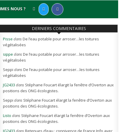
MMES NOUS ?
DERNIERS COMMENTAIRES
Pisse
dans
De l’eau potable pour arroser…les toitures
végétalisées
sippe
dans
De l’eau potable pour arroser…les toitures
végétalisées
Seppi
dans
De l’eau potable pour arroser…les toitures
végétalisées
JG2433
dans
Stéphane Foucart élargit la fenêtre d’Overton aux
positions des ONG écologistes.
Seppi
dans
Stéphane Foucart élargit la fenêtre d’Overton aux
positions des ONG écologistes.
Listo
dans
Stéphane Foucart élargit la fenêtre d’Overton aux
positions des ONG écologistes.
JG2433
dans
Retenues d’eau : connivence de France Info avec