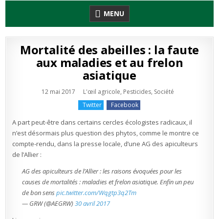
Skip
MENU
to
content
Mortalité des abeilles : la faute
aux maladies et au frelon
asiatique
Publié
12 mai 2017
L'œil agricole
,
Pesticides
,
Société
en
Twitter
Facebook
A part peut-être dans certains cercles écologistes radicaux, il
n’est désormais plus question des phytos, comme le montre ce
compte-rendu, dans la presse locale, d’une AG des apiculteurs
de l’Allier :
AG des apiculteurs de l’Allier : les raisons évoquées pour les
causes de mortalités : maladies et frelon asiatique. Enfin un peu
de bon sens
pic.twitter.com/Wqgtp3q2Tm
— GRW (@AEGRW)
30 avril 2017