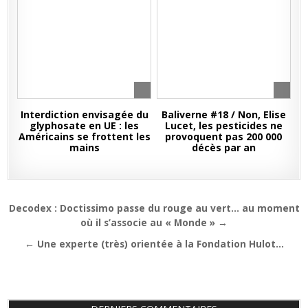
Interdiction envisagée du
Baliverne #18 / Non, Elise
glyphosate en UE : les
Lucet, les pesticides ne
Américains se frottent les
provoquent pas 200 000
mains
décès par an
Navigation
Decodex : Doctissimo passe du rouge au vert… au moment
de
où il s’associe au « Monde » →
l’article
← Une experte (très) orientée à la Fondation Hulot…