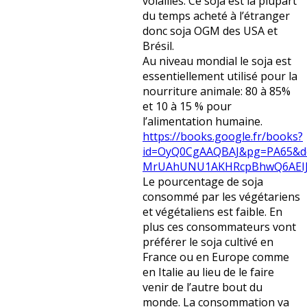
volailles. Ce soja est la plupart
du temps acheté à l’étranger
donc soja OGM des USA et
Brésil.
Au niveau mondial le soja est
essentiellement utilisé pour la
nourriture animale: 80 à 85%
et 10 à 15 % pour
l’alimentation humaine.
https://books.google.fr/books?
id=OyQ0CgAAQBAJ&pg=PA65&dq=
MrUAhUNU1AKHRcpBhwQ6AEIJzA
Le pourcentage de soja
consommé par les végétariens
et végétaliens est faible. En
plus ces consommateurs vont
préférer le soja cultivé en
France ou en Europe comme
en Italie au lieu de le faire
venir de l’autre bout du
monde. La consommation va