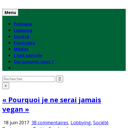
Skip
to
Menu
content
Politique
Lobbying
Société
Pesticides
Médias
L’oeil agricole
Qui sommes nous ?
Rechercher
:
×
« Pourquoi je ne serai jamais
vegan »
sur
Publié
18 juin 2017
38 commentaires
Lobbying
,
Société