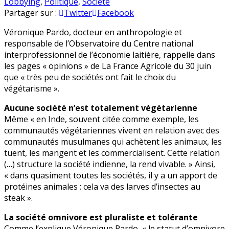
Le
en
Lobbying
,
Politique
,
Société
végétarisme
Partager sur :
Twitter
Facebook
n’est
Véronique Pardo, docteur en anthropologie et
pas
responsable de l’Observatoire du Centre national
un
interprofessionnel de l’économie laitière, rappelle dans
humanisme
les pages « opinions » de La France Agricole du 30 juin
que « très peu de sociétés ont fait le choix du
végétarisme ».
Aucune société n’est totalement végétarienne
Même « en Inde, souvent citée comme exemple, les
communautés végétariennes vivent en relation avec des
communautés musulmanes qui achètent les animaux, les
tuent, les mangent et les commercialisent. Cette relation
(…) structure la société indienne, la rend vivable. » Ainsi,
« dans quasiment toutes les sociétés, il y a un apport de
protéines animales : cela va des larves d’insectes au
steak ».
La société omnivore est pluraliste et tolérante
Comme l’explique Véronique Pardo, « le statut d’omnivore