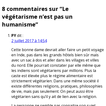
de
8 commentaires sur “
Le
l’article
végétarisme n’est pas un
humanisme
”
PY
dit :
2 juillet 2017 à 14:54
Cette bonne dame devrait aller faire un petit voyage
en Inde, pas dans les grands hôtels bien sûr mais
avec un sac à dos et aller dans les villages et villes
du nord. Elle pourrait constater par elle même que
les indiens sont végétariens par millions. Plus la
caste est élevée plus le régime alimentaire est
strictement végétarien. Dans une même société il
existe différentes religions, pratiques, philosophies
de vie, mais pas seulement. On peut aussi être
végétarien sans qu’il y ait de lien avec la religion.
La personne ne semble pas connaitre son sujet