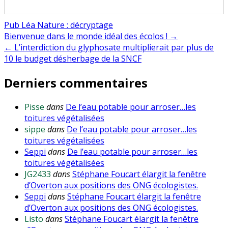
Pub Léa Nature : décryptage
Navigation
Bienvenue dans le monde idéal des écolos ! →
← L’interdiction du glyphosate multiplierait par plus de
de
10 le budget désherbage de la SNCF
l’article
Derniers commentaires
Pisse
dans
De l’eau potable pour arroser…les
toitures végétalisées
sippe
dans
De l’eau potable pour arroser…les
toitures végétalisées
Seppi
dans
De l’eau potable pour arroser…les
toitures végétalisées
JG2433
dans
Stéphane Foucart élargit la fenêtre
d’Overton aux positions des ONG écologistes.
Seppi
dans
Stéphane Foucart élargit la fenêtre
d’Overton aux positions des ONG écologistes.
Listo
dans
Stéphane Foucart élargit la fenêtre