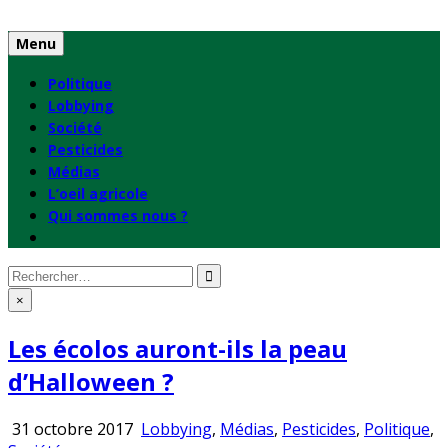
Skip
to
Menu
content
Politique
Lobbying
Société
Pesticides
Médias
L’oeil agricole
Qui sommes nous ?
Rechercher
:
×
Les écolos auront-ils la peau
d’Halloween ?
Publié
31 octobre 2017
Lobbying
,
Médias
,
Pesticides
,
Politique
,