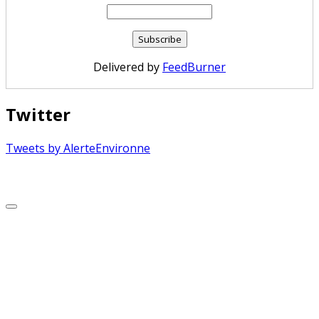
Delivered by
FeedBurner
Twitter
Tweets by AlerteEnvironne
Copyright © 2026 Alerte Environnement
Scroll
to
Top