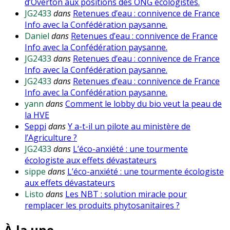
d’Overton aux positions des ONG écologistes.
JG2433
dans
Retenues d’eau : connivence de France
Info avec la Confédération paysanne.
Daniel
dans
Retenues d’eau : connivence de France
Info avec la Confédération paysanne.
JG2433
dans
Retenues d’eau : connivence de France
Info avec la Confédération paysanne.
JG2433
dans
Retenues d’eau : connivence de France
Info avec la Confédération paysanne.
yann
dans
Comment le lobby du bio veut la peau de
la HVE
Seppi
dans
Y a-t-il un pilote au ministère de
l’Agriculture ?
JG2433
dans
L’éco-anxiété : une tourmente
écologiste aux effets dévastateurs
sippe
dans
L’éco-anxiété : une tourmente écologiste
aux effets dévastateurs
Listo
dans
Les NBT : solution miracle pour
remplacer les produits phytosanitaires ?
À la une