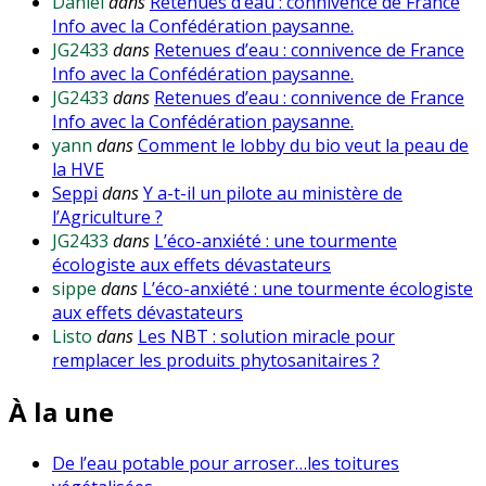
Daniel
dans
Retenues d’eau : connivence de France
Info avec la Confédération paysanne.
JG2433
dans
Retenues d’eau : connivence de France
Info avec la Confédération paysanne.
JG2433
dans
Retenues d’eau : connivence de France
Info avec la Confédération paysanne.
yann
dans
Comment le lobby du bio veut la peau de
la HVE
Seppi
dans
Y a-t-il un pilote au ministère de
l’Agriculture ?
JG2433
dans
L’éco-anxiété : une tourmente
écologiste aux effets dévastateurs
sippe
dans
L’éco-anxiété : une tourmente écologiste
aux effets dévastateurs
Listo
dans
Les NBT : solution miracle pour
remplacer les produits phytosanitaires ?
À la une
De l’eau potable pour arroser…les toitures