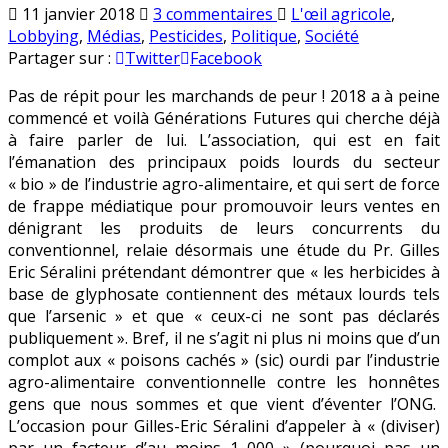
sur
Publié
11 janvier 2018
3 commentaires
L'œil agricole
,
Générations
en
Lobbying
,
Médias
,
Pesticides
,
Politique
,
Société
Futures
Partager sur :
Twitter
Facebook
:
Pas de répit pour les marchands de peur ! 2018 a à peine
la
commencé et voilà Générations Futures qui cherche déjà
paille
à faire parler de lui. L’association, qui est en fait
du
l’émanation des principaux poids lourds du secteur
conventionnel
« bio » de l’industrie agro-alimentaire, et qui sert de force
ou
de frappe médiatique pour promouvoir leurs ventes en
la
dénigrant les produits de leurs concurrents du
poutre
conventionnel, relaie désormais une étude du Pr. Gilles
du
Eric Séralini prétendant démontrer que « les herbicides à
« bio »
base de glyphosate contiennent des métaux lourds tels
?
que l’arsenic » et que « ceux-ci ne sont pas déclarés
publiquement ». Bref, il ne s’agit ni plus ni moins que d’un
complot aux « poisons cachés » (sic) ourdi par l’industrie
agro-alimentaire conventionnelle contre les honnêtes
gens que nous sommes et que vient d’éventer l’ONG.
L’occasion pour Gilles-Eric Séralini d’appeler à « (diviser)
par un facteur d’au moins 1 000 » (pourquoi pas un