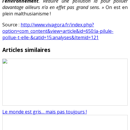
l’environnement
. Réduire une pollution là pour polluer
davantage ailleurs n’a en effet pas grand sens. »
On est en
plein malthusianisme !
Source :
http://www.vivagora.fr/index.php?
option=com_content&view=article&id=650:la-pilule-
pollue-t-elle-&catid=15:analyses&Itemid=121
Articles similaires
Le monde est gris… mais pas toujours !