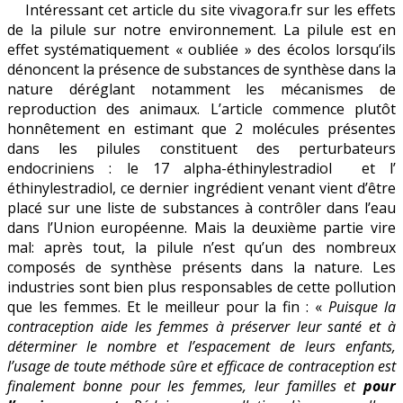
Intéressant cet article du site vivagora.fr sur les effets
:
de la pilule sur notre environnement. La pilule est en
perturbateur
effet systématiquement « oubliée » des écolos lorsqu’ils
endocrinien
dénoncent la présence de substances de synthèse dans la
nature déréglant notamment les mécanismes de
reproduction des animaux. L’article commence plutôt
honnêtement en estimant que 2 molécules présentes
dans les pilules constituent des perturbateurs
endocriniens : le 17 alpha-éthinylestradiol et l’
éthinylestradiol, ce dernier ingrédient venant vient d’être
placé sur une liste de substances à contrôler dans l’eau
dans l’Union européenne. Mais la deuxième partie vire
mal: après tout, la pilule n’est qu’un des nombreux
composés de synthèse présents dans la nature. Les
industries sont bien plus responsables de cette pollution
que les femmes. Et le meilleur pour la fin : «
Puisque la
contraception aide les femmes à préserver leur santé et à
déterminer le nombre et l’espacement de leurs enfants,
l’usage de toute méthode sûre et efficace de contraception est
finalement bonne pour les femmes, leur familles et
pour