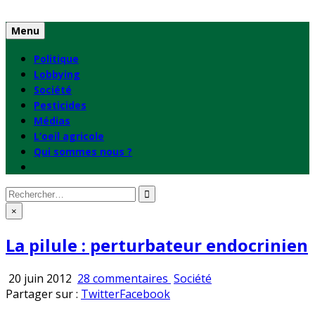
Skip
to
Menu
content
Politique
Lobbying
Société
Pesticides
Médias
L’oeil agricole
Qui sommes nous ?
Rechercher
:
×
La pilule : perturbateur endocrinien
sur
Publié
20 juin 2012
28 commentaires
Société
La
en
Partager sur :
Twitter
Facebook
pilule