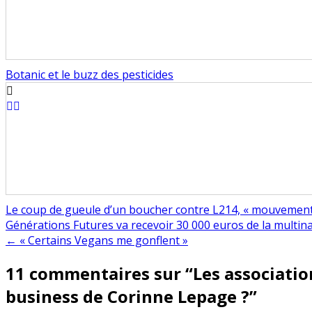
Botanic et le buzz des pesticides
Le coup de gueule d’un boucher contre L214, « mouvement
Navigation
Générations Futures va recevoir 30 000 euros de la multin
← « Certains Vegans me gonflent »
de
11 commentaires sur “
Les associatio
l’article
business de Corinne Lepage ?
”