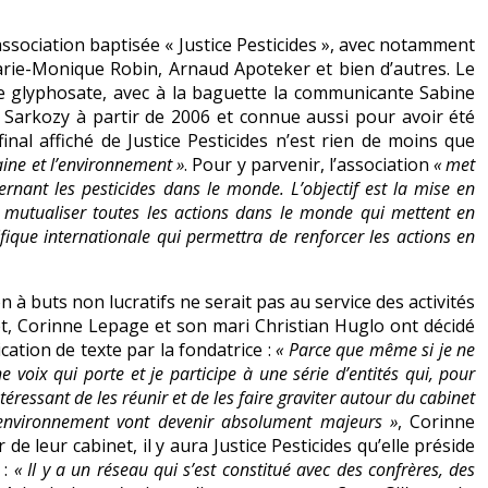
sociation baptisée « Justice Pesticides », avec notamment
Marie-Monique Robin, Arnaud Apoteker et bien d’autres. Le
le glyphosate, avec à la baguette la communicante Sabine
 Sarkozy à partir de 2006 et connue aussi pour avoir été
inal affiché de Justice Pesticides n’est rien de moins que
aine et l’environnement »
. Pour y parvenir, l’association
« met
ernant les pesticides dans le monde. L’objectif est la mise en
r mutualiser toutes les actions dans le monde qui mettent en
tifique internationale qui permettra de renforcer les actions en
n à buts non lucratifs ne serait pas au service des activités
et, Corinne Lepage et son mari Christian Huglo ont décidé
lication de texte par la fondatrice :
« Parce que même si je ne
e voix qui porte et je participe à une série d’entités qui, pour
téressant de les réunir et de les faire graviter autour du cabinet
environnement vont devenir absolument majeurs »
, Corinne
e leur cabinet, il y aura Justice Pesticides qu’elle préside
 :
« Il y a un réseau qui s’est constitué avec des confrères, des