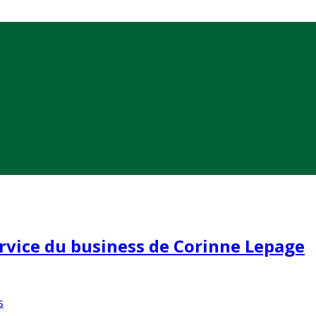
ervice du business de Corinne Lepage
s