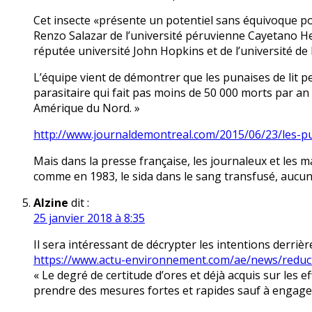
Cet insecte «présente un potentiel sans équivoque pou
Renzo Salazar de l’université péruvienne Cayetano He
réputée université John Hopkins et de l’université de
L’équipe vient de démontrer que les punaises de lit 
parasitaire qui fait pas moins de 50 000 morts par an
Amérique du Nord. »
http://www.journaldemontreal.com/2015/06/23/les-pu
Mais dans la presse française, les journaleux et les m
comme en 1983, le sida dans le sang transfusé, aucun r
Alzine
dit :
25 janvier 2018 à 8:35
Il sera intéressant de décrypter les intentions derriè
https://www.actu-environnement.com/ae/news/reducti
« Le degré de certitude d’ores et déjà acquis sur le
prendre des mesures fortes et rapides sauf à engager 