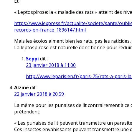
Et :
« Leptospirose: la « maladie des rats » atteint des ni
https://www.lexpress.fr/actualite/societe/sante/oubl
records-en-france_1896147.html
Mais les écolos aiment bien les rats, pas les raticides
La leptospirose est naturelle donc bonne pour rédui
Seppi
dit :
23 janvier 2018 à 11:00
http://www.leparisien.fr/paris-75/rats-a-paris
Alzine
dit :
22 janvier 2018 à 20:59
La même pour les punaises de lit contrairement à ce 
prétendent:
« Les punaises de lit peuvent transmettre un parasite
Ces insectes envahissants peuvent transmettre une 