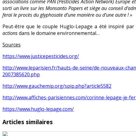
associations comme PAN (Pesticides Action Network) Europe et 
sorti un livre sur les Monsanto Papers et siège au conseil d’adm
ferai le procès du glyphosate d’une manière ou d’une autre ! »
Peut-être que le couple Huglo-Lepage a été inspiré par 
actions
dans le domaine environnemental…
Sources
https://www.justicepesticides.org/
http://www.leparisien.fr/hauts-de-seine/de-nouveaux-cha
2007385620.php
http://www.gauchemip.org/spip.php?article5582
http://www.affiches-parisiennes.com/corinne-lepage-je-fe
https://www.huglo-lepage.com/
Articles similaires