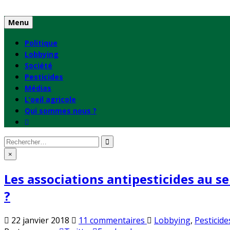
Skip
to
Menu
content
Politique
Lobbying
Société
Pesticides
Médias
L’oeil agricole
Qui sommes nous ?
Rechercher
:
×
Les associations antipesticides au s
?
sur
Publié
22 janvier 2018
11 commentaires
Lobbying
,
Pesticide