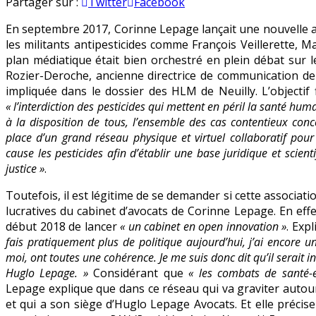
Les
en
Partager sur :
Twitter
Facebook
associations
En septembre 2017, Corinne Lepage lançait une nouvelle as
antipesticides
les militants antipesticides comme François Veillerette, 
au
plan médiatique était bien orchestré en plein débat sur 
service
Rozier-Deroche, ancienne directrice de communication de
du
impliquée dans le dossier des HLM de Neuilly. L’objectif f
business
« l’interdiction des pesticides qui mettent en péril la santé hum
de
à la disposition de tous, l’ensemble des cas contentieux conc
Corinne
place d’un grand réseau physique et virtuel collaboratif pou
Lepage
cause les pesticides afin d’établir une base juridique et scien
?
justice »
.
Toutefois, il est légitime de se demander si cette associatio
lucratives du cabinet d’avocats de Corinne Lepage. En eff
début 2018 de lancer
« un cabinet en open innovation »
. Exp
fais pratiquement plus de politique aujourd’hui, j’ai encore un
moi, ont toutes une cohérence. Je me suis donc dit qu’il serait in
Huglo Lepage. »
Considérant que
« les combats de santé-
Lepage explique que dans ce réseau qui va graviter autour d
et qui a son siège d’Huglo Lepage Avocats. Et elle précise