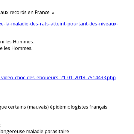
veaux records en France »
iee-la-maladie-des-rats-atteint-pourtant-des-niveaux-
, ni les Hommes.
re les Hommes.
-la-video-choc-des-eboueurs-21-01-2018-7514433.php
que certains (mauvais) épidémiologistes français
:
dangereuse maladie parasitaire