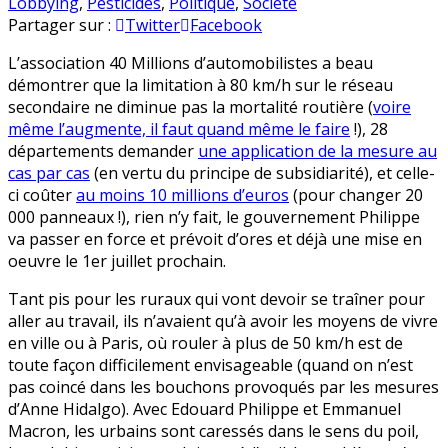
Vitesse
en
Lobbying
,
Pesticides
,
Politique
,
Société
à
Partager sur :
Twitter
Facebook
80
L’association 40 Millions d’automobilistes a beau
km/h,
démontrer que la limitation à 80 km/h sur le réseau
phytos…
secondaire ne diminue pas la mortalité routière (
voire
Et
même l’augmente, il faut quand même le faire
!), 28
si
départements demander
une application de la mesure au
on
cas par cas
(en vertu du principe de subsidiarité), et celle-
essayait
ci coûter
au moins 10 millions d’euros
(pour changer 20
le
000 panneaux !), rien n’y fait, le gouvernement Philippe
pragmatisme
va passer en force et prévoit d’ores et déjà une mise en
?
oeuvre le 1er juillet prochain.
Tant pis pour les ruraux qui vont devoir se traîner pour
aller au travail, ils n’avaient qu’à avoir les moyens de vivre
en ville ou à Paris, où rouler à plus de 50 km/h est de
toute façon difficilement envisageable (quand on n’est
pas coincé dans les bouchons provoqués par les mesures
d’Anne Hidalgo). Avec Edouard Philippe et Emmanuel
Macron, les urbains sont caressés dans le sens du poil,