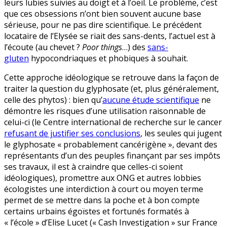
leurs lubies suivies au doigt et à l’oeil. Le problème, c’est
que ces obsessions n’ont bien souvent aucune base
sérieuse, pour ne pas dire scientifique. Le précédent
locataire de l’Elysée se riait des sans-dents, l’actuel est à
l’écoute (au chevet ?
Poor things
…) des
sans-
gluten
hypocondriaques et phobiques à souhait.
Cette approche idéologique se retrouve dans la façon de
traiter la question du glyphosate (et, plus généralement,
celle des phytos) : bien qu’
aucune étude scientifique
ne
démontre les risques d’une utilisation raisonnable de
celui-ci (le Centre international de recherche sur le cancer
refusant de justifier ses conclusions
, les seules qui jugent
le glyphosate « probablement cancérigène », devant des
représentants d’un des peuples finançant par ses impôts
ses travaux, il est à craindre que celles-ci soient
idéologiques), promettre aux ONG et autres lobbies
écologistes une interdiction à court ou moyen terme
permet de se mettre dans la poche et à bon compte
certains urbains égoïstes et fortunés formatés à
« l’école » d’Elise Lucet (« Cash Investigation » sur France