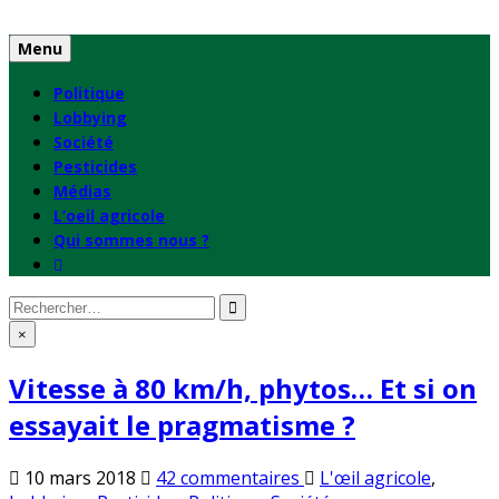
Skip
to
Menu
content
Politique
Lobbying
Société
Pesticides
Médias
L’oeil agricole
Qui sommes nous ?
Rechercher
:
×
Vitesse à 80 km/h, phytos… Et si on
essayait le pragmatisme ?
sur
Publié
10 mars 2018
42 commentaires
L'œil agricole
,