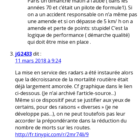
Paris un dimanche matin à l’aube ( dans les
années 70 et c’était un pilote de formule1). Si
on a un accident responsable on n’a même pas
une amende et si on dépasse de 5 km/ h on a
amende et perte de points: stupide! C’est la
logique de performance ( démarche qualité)
qui doit être mise en place .
jG2433
dit :
11 mars 2018 à 9:24
La mise en service des radars a été instaurée alors
que la décroissance de la mortalité routière était
déjà largement amorcée. Cf graphique dans le lien
ci-dessous. (Je n’ai archivé l’article-source…)
Même si ce dispositif peut se justifier aux yeux de
certains, pour des raisons « diverses » (je ne
développe pas…), on ne peut toutefois pas leur
accorder la prépondérante dans la réduction du
nombre de morts sur les routes.
http://fr.tinypic.com/r/2mr74li/9