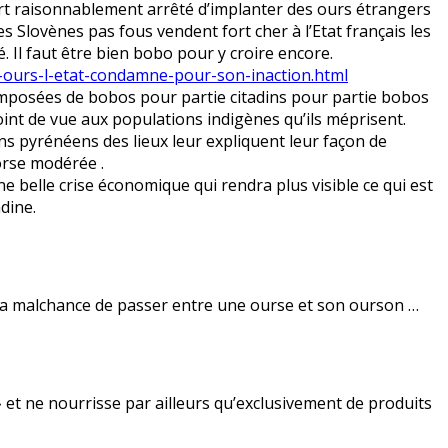
ort raisonnablement arrêté d’implanter des ours étrangers
 Slovènes pas fous vendent fort cher à l’Etat français les
é. Il faut être bien bobo pour y croire encore.
9-ours-l-etat-condamne-pour-son-inaction.html
omposées de bobos pour partie citadins pour partie bobos
oint de vue aux populations indigènes qu’ils méprisent.
ns pyrénéens des lieux leur expliquent leur façon de
corse modérée .
ne belle crise économique qui rendra plus visible ce qui est
dine.
a malchance de passer entre une ourse et son ourson …
» et ne nourrisse par ailleurs qu’exclusivement de produits