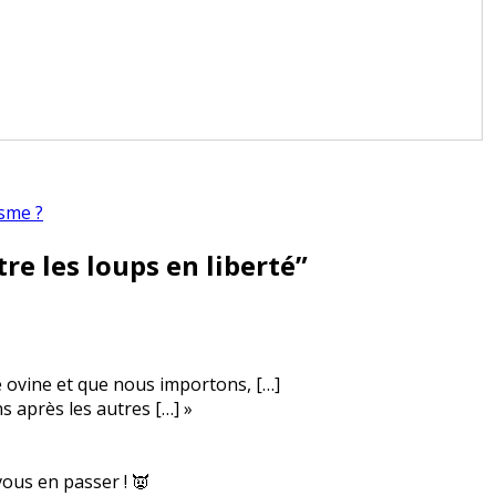
isme ?
tre les loups en liberté
”
 ovine et que nous importons, […]
s après les autres […] »
ous en passer ! 👿