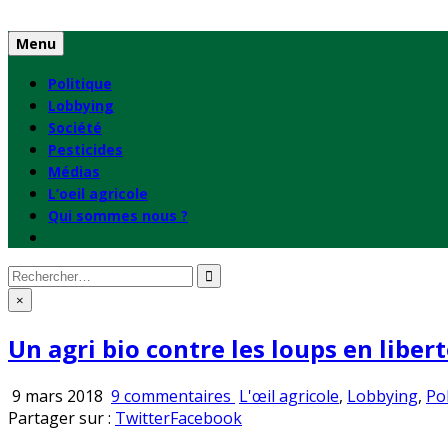
Skip
to
Menu
content
Politique
Lobbying
Société
Pesticides
Médias
L’oeil agricole
Qui sommes nous ?
Rechercher
:
×
Un agri bio contre les loups en liber
sur
Publié
9 mars 2018
9 commentaires
L'œil agricole
,
Lobbying
,
Pol
Un
en
Partager sur :
Twitter
Facebook
agri