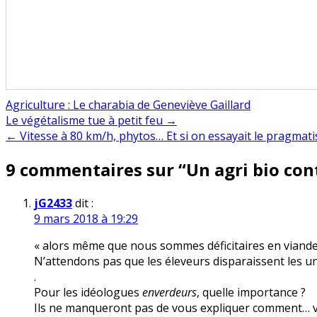
Agriculture : Le charabia de Geneviève Gaillard
Navigation
Le végétalisme tue à petit feu →
← Vitesse à 80 km/h, phytos… Et si on essayait le pragmat
de
9 commentaires sur “
Un agri bio con
l’article
jG2433
dit :
9 mars 2018 à 19:29
« alors même que nous sommes déficitaires en viande
N’attendons pas que les éleveurs disparaissent les un
.
Pour les idéologues
enverdeurs
, quelle importance ?
Ils ne manqueront pas de vous expliquer comment… v