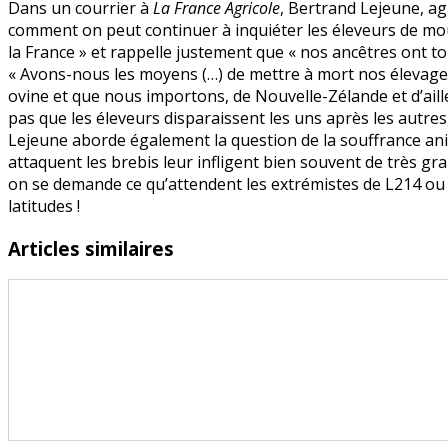
Dans un courrier à
La France Agricole
, Bertrand Lejeune, ag
bio
comment on peut continuer à inquiéter les éleveurs de mou
contre
la France » et rappelle justement que « nos ancêtres ont tout
les
« Avons-nous les moyens (…) de mettre à mort nos élevage
loups
ovine et que nous importons, de Nouvelle-Zélande et d’aille
en
pas que les éleveurs disparaissent les uns après les autres
liberté
Lejeune aborde également la question de la souffrance anima
attaquent les brebis leur infligent bien souvent de très g
on se demande ce qu’attendent les extrémistes de L214 ou 
latitudes !
Articles similaires