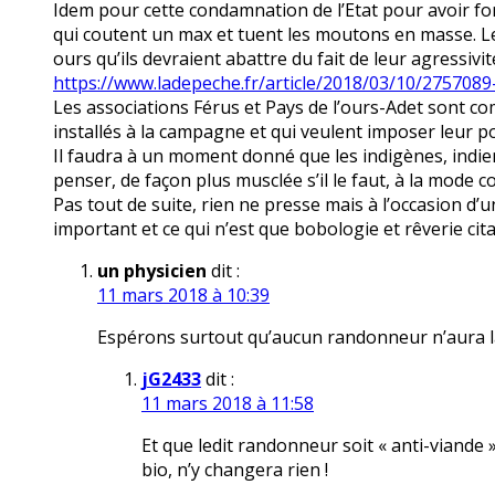
Idem pour cette condamnation de l’Etat pour avoir f
qui coutent un max et tuent les moutons en masse. Les
ours qu’ils devraient abattre du fait de leur agressivit
https://www.ladepeche.fr/article/2018/03/10/275708
Les associations Férus et Pays de l’ours-Adet sont c
installés à la campagne et qui veulent imposer leur p
Il faudra à un moment donné que les indigènes, indie
penser, de façon plus musclée s’il le faut, à la mode 
Pas tout de suite, rien ne presse mais à l’occasion d’u
important et ce qui n’est que bobologie et rêverie cita
un physicien
dit :
11 mars 2018 à 10:39
Espérons surtout qu’aucun randonneur n’aura l
jG2433
dit :
11 mars 2018 à 11:58
Et que ledit randonneur soit « anti-viande 
bio, n’y changera rien !
.