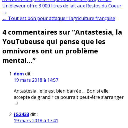
Navigation
Un éleveur offre 3 000 litres de lait aux Restos du Coeur
→
de
← Tout est bon pour attaquer l’agriculture française
l’article
4 commentaires sur “
Antastesia, la
YouTubeuse qui pense que les
omnivores ont un problème
mental…
”
dom
dit :
19 mars 2018 à 14:57
Antastesia , elle est bien barrée … Bon si elle
accepte de grandir ça pourrait peut-être s’arranger
…!
jG2433
dit :
19 mars 2018 à 17:41