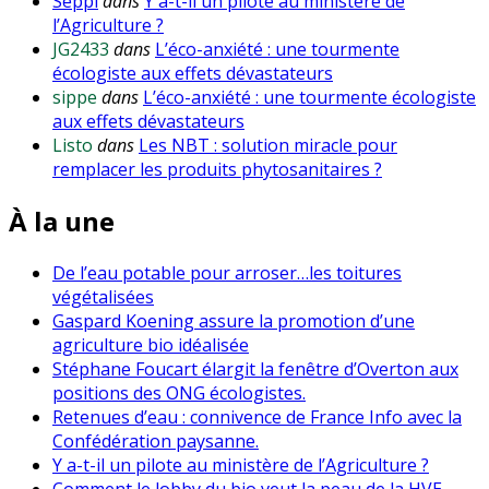
Seppi
dans
Y a-t-il un pilote au ministère de
l’Agriculture ?
JG2433
dans
L’éco-anxiété : une tourmente
écologiste aux effets dévastateurs
sippe
dans
L’éco-anxiété : une tourmente écologiste
aux effets dévastateurs
Listo
dans
Les NBT : solution miracle pour
remplacer les produits phytosanitaires ?
À la une
De l’eau potable pour arroser…les toitures
végétalisées
Gaspard Koening assure la promotion d’une
agriculture bio idéalisée
Stéphane Foucart élargit la fenêtre d’Overton aux
positions des ONG écologistes.
Retenues d’eau : connivence de France Info avec la
Confédération paysanne.
Y a-t-il un pilote au ministère de l’Agriculture ?
Comment le lobby du bio veut la peau de la HVE