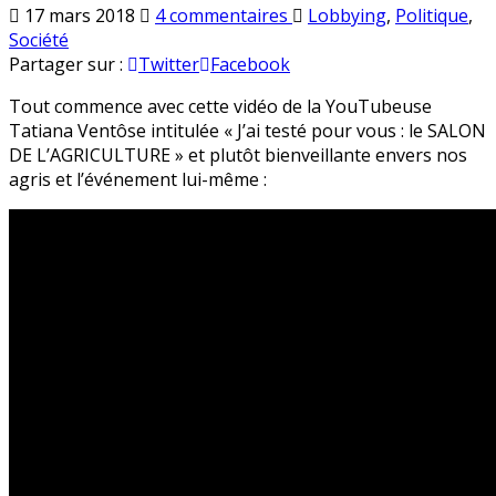
sur
Publié
17 mars 2018
4 commentaires
Lobbying
,
Politique
,
Antastesia,
en
Société
la
Partager sur :
Twitter
Facebook
YouTubeuse
Tout commence avec cette vidéo de la YouTubeuse
qui
Tatiana Ventôse intitulée « J’ai testé pour vous : le SALON
pense
DE L’AGRICULTURE » et plutôt bienveillante envers nos
que
agris et l’événement lui-même :
les
omnivores
ont
un
problème
mental…