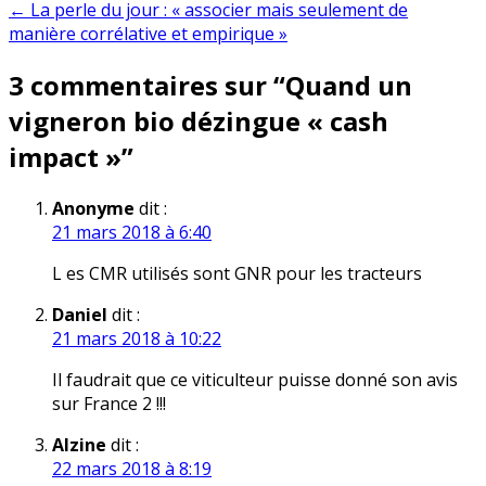
de
← La perle du jour : « associer mais seulement de
l’article
manière corrélative et empirique »
3 commentaires sur “
Quand un
vigneron bio dézingue « cash
impact »
”
Anonyme
dit :
21 mars 2018 à 6:40
L es CMR utilisés sont GNR pour les tracteurs
Daniel
dit :
21 mars 2018 à 10:22
Il faudrait que ce viticulteur puisse donné son avis
sur France 2 !!!
Alzine
dit :
22 mars 2018 à 8:19