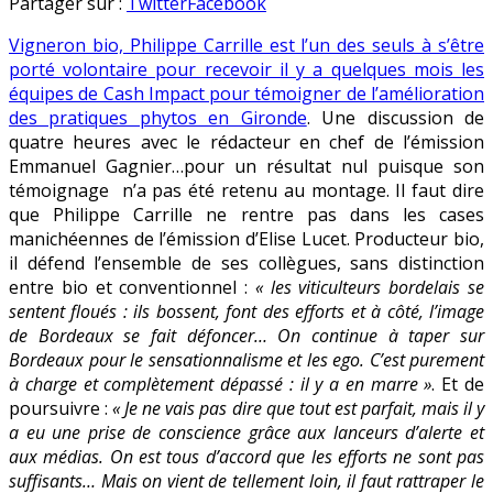
Quand
en
Partager sur :
Twitter
Facebook
un
Vigneron bio, Philippe Carrille est l’un des seuls à s’être
vigneron
porté volontaire pour recevoir il y a quelques mois les
bio
équipes de Cash Impact pour témoigner de l’amélioration
dézingue
des pratiques phytos en Gironde
. Une discussion de
« cash
quatre heures avec le rédacteur en chef de l’émission
impact »
Emmanuel Gagnier…pour un résultat nul puisque son
témoignage n’a pas été retenu au montage. Il faut dire
que Philippe Carrille ne rentre pas dans les cases
manichéennes de l’émission d’Elise Lucet. Producteur bio,
il défend l’ensemble de ses collègues, sans distinction
entre bio et conventionnel :
« les viticulteurs bordelais se
sentent floués : ils bossent, font des efforts et à côté, l’image
de Bordeaux se fait défoncer… On continue à taper sur
Bordeaux pour le sensationnalisme et les ego. C’est purement
à charge et complètement dépassé : il y a en marre »
. Et de
poursuivre :
« Je ne vais pas dire que tout est parfait, mais il y
a eu une prise de conscience grâce aux lanceurs d’alerte et
aux médias. On est tous d’accord que les efforts ne sont pas
suffisants… Mais on vient de tellement loin, il faut rattraper le