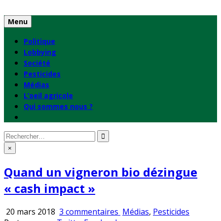
Skip
to
Menu
content
Politique
Lobbying
Société
Pesticides
Médias
L’oeil agricole
Qui sommes nous ?
Rechercher
:
×
Quand un vigneron bio dézingue
« cash impact »
sur
Publié
20 mars 2018
3 commentaires
Médias
,
Pesticides