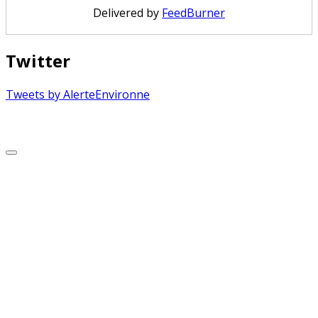
Delivered by
FeedBurner
Twitter
Tweets by AlerteEnvironne
Copyright © 2026 Alerte Environnement
Scroll
to
Top