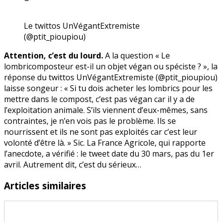
ver
par
Le twittos UnVégantExtremiste
l’homme
(@ptit_pioupiou)
?
Attention, c’est du lourd.
A la question « Le
lombricomposteur est-il un objet végan ou spéciste ? », la
réponse du twittos UnVégantExtremiste (@ptit_pioupiou)
laisse songeur : « Si tu dois acheter les lombrics pour les
mettre dans le compost, c’est pas végan car il y a de
l’exploitation animale. S’ils viennent d’eux-mêmes, sans
contraintes, je n’en vois pas le problème. Ils se
nourrissent et ils ne sont pas exploités car c’est leur
volonté d’être là. » Sic. La France Agricole, qui rapporte
l’anecdote, a vérifié : le tweet date du 30 mars, pas du 1er
avril. Autrement dit, c’est du sérieux…
Articles similaires