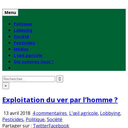
Skip
to
Menu
content
Politique
Lobbying
Société
Pesticides
Médias
L’oeil agricole
Qui sommes nous ?
Rechercher
:
×
Exploitation du ver par l’homme ?
sur
Publié
13 avril 2018
4 commentaires
L'œil agricole
,
Lobbying
,
Exploitation
en
Pesticides
,
Politique
,
Société
du
Partager sur :
Twitter
Facebook