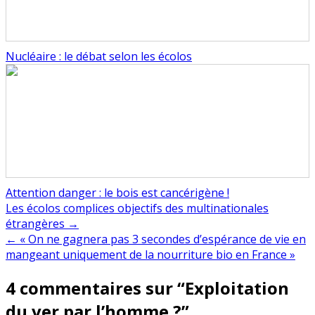
Nucléaire : le débat selon les écolos
Attention danger : le bois est cancérigène !
Navigation
Les écolos complices objectifs des multinationales
étrangères →
de
← « On ne gagnera pas 3 secondes d’espérance de vie en
l’article
mangeant uniquement de la nourriture bio en France »
4 commentaires sur “
Exploitation
du ver par l’homme ?
”