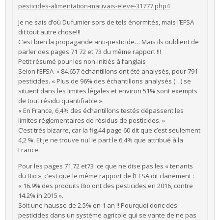
pesticides-alimentation-mauvais-eleve-31777.php4
Je ne sais d’où Dufumier sors de tels énormités, mais l’EFSA
dit tout autre chose!!!
C’est bien la propagande anti-pesticide… Mais ils oublient de
parler des pages 71 72 et 73 du même rapport !!!
Petit résumé pour les non-initiés à l’anglais :
Selon l’EFSA » 84.657 échantillons ont été analysés, pour 791
pesticides. « Plus de 96% des échantillons analysés (…) se
situent dans les limites légales et environ 51% sont exempts
de tout résidu quantifiable ».
« En France, 6,4% des échantillons testés dépassent les
limites réglementaires de résidus de pesticides. »
C’est très bizarre, car la fig.44 page 60 dit que c’est seulement
4,2 %. Et je ne trouve nul le part le 6,4% que attribué à la
France.
Pour les pages 71,72 et73 :ce que ne dise pas les « tenants
du Bio », c’est que le même rapport de l’EFSA dit clairement :
« 16.9% des produits Bio ont des pesticides en 2016, contre
14.2% in 2015 ».
Soit une hausse de 2.5% en 1 an !! Pourquoi donc des
pesticides dans un système agricole qui se vante de ne pas