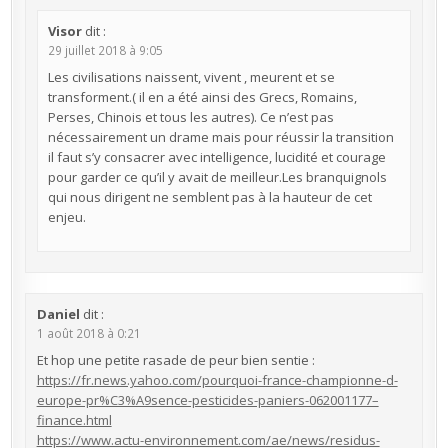
Visor
dit :
29 juillet 2018 à 9:05
Les civilisations naissent, vivent , meurent et se
transforment.( il en a été ainsi des Grecs, Romains,
Perses, Chinois et tous les autres). Ce n’est pas
nécessairement un drame mais pour réussir la transition
il faut s’y consacrer avec intelligence, lucidité et courage
pour garder ce qu’il y avait de meilleur.Les branquignols
qui nous dirigent ne semblent pas à la hauteur de cet
enjeu.
Daniel
dit :
1 août 2018 à 0:21
Et hop une petite rasade de peur bien sentie :
https://fr.news.yahoo.com/pourquoi-france-championne-d-
europe-pr%C3%A9sence-pesticides-paniers-062001177–
finance.html
https://www.actu-environnement.com/ae/news/residus-