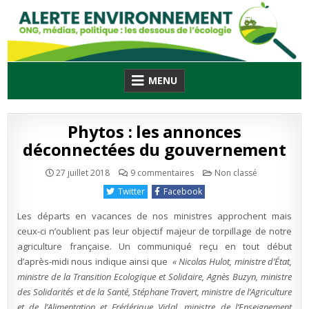
Skip
to
content
MENU
Phytos : les annonces
déconnectées du gouvernement
sur
Publié
27 juillet 2018
9 commentaires
Non classé
Phytos
en
:
Twitter
Facebook
les
annonces
déconnectées
Les départs en vacances de nos ministres approchent mais
du
gouvernement
ceux-ci n’oublient pas leur objectif majeur de torpillage de notre
agriculture française. Un communiqué reçu en tout début
d’après-midi nous indique ainsi que
« Nicolas Hulot, ministre d’État,
ministre de la Transition Ecologique et Solidaire, Agnès Buzyn, ministre
des Solidarités et de la Santé, Stéphane Travert, ministre de l’Agriculture
et de l’Alimentation et Frédérique Vidal, ministre de l’Enseignement