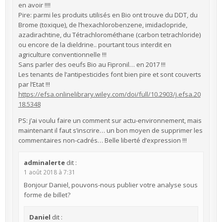
en avoir !!!!
Pire: parmi les produits utilisés en Bio ont trouve du DDT, du
Brome (toxique), de l’hexachlorobenzene, imidaclopride,
azadirachtine, du Tétrachlorométhane (carbon tetrachloride)
ou encore de la dieldrine.. pourtant tous interdit en
agriculture conventionnelle !!!
Sans parler des oeufs Bio au Fipronil… en 2017 !!!
Les tenants de l’antipesticides font bien pire et sont couverts
par l’Etat !!!
https://efsa.onlinelibrary.wiley.com/doi/full/10.2903/j.efsa.20
18.5348
PS: j’ai voulu faire un comment sur actu-environnement, mais
maintenant il faut s’inscrire… un bon moyen de supprimer les
commentaires non-cadrés… Belle liberté d’expression !!!
adminalerte
dit :
1 août 2018 à 7:31
Bonjour Daniel, pouvons-nous publier votre analyse sous
forme de billet?
Daniel
dit :