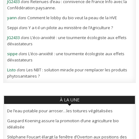
JG2433
dans
Retenues d’eau : connivence de France Info avec la
Confédération paysanne.
yann
dans
Comment le lobby du bio veut la peau de la HVE
Seppi
dans
Y a-t-il un pilote au ministère de l’Agriculture ?
JG2433
dans
L’éco-anxiété : une tourmente écologiste aux effets
dévastateurs
sippe
dans
L’éco-anxiété : une tourmente écologiste aux effets
dévastateurs
Listo
dans
Les NBT : solution miracle pour remplacer les produits
phytosanitaires ?
À LA UNE
De l’eau potable pour arroser…les toitures végétalisées
Gaspard Koening assure la promotion d’une agriculture bio
idéalisée
Stéphane Foucart élargit la fenêtre d’Overton aux positions des