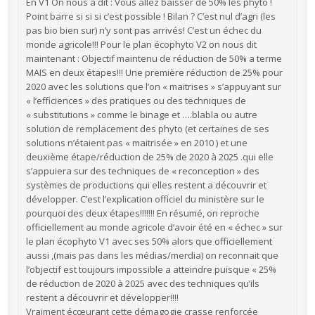
En V1 On nous a dit : Vous allez baisser de 50% les phyto !
Point barre si si si c’est possible ! Bilan ? C’est nul d’agri (les
pas bio bien sur) n’y sont pas arrivés! C’est un échec du
monde agricole!!! Pour le plan écophyto V2 on nous dit
maintenant : Objectif maintenu de réduction de 50% a terme
MAIS en deux étapes!!! Une première réduction de 25% pour
2020 avec les solutions que l’on « maitrises » s’appuyant sur
« l’efficiences » des pratiques ou des techniques de
« substitutions » comme le binage et ….blabla ou autre
solution de remplacement des phyto (et certaines de ses
solutions n’étaient pas « maitrisée » en 2010 ) et une
deuxième étape/réduction de 25% de 2020 à 2025 .qui elle
s’appuiera sur des techniques de « reconception » des
systèmes de productions qui elles restent a découvrir et
développer. C’est l’explication officiel du ministère sur le
pourquoi des deux étapes!!!!!!! En résumé, on reproche
officiellement au monde agricole d’avoir été en « échec » sur
le plan écophyto V1 avec ses 50% alors que officiellement
aussi ,(mais pas dans les médias/merdia) on reconnait que
l’objectif est toujours impossible a atteindre puisque « 25%
de réduction de 2020 à 2025 avec des techniques qu’ils
restent a découvrir et développer!!!!
Vraiment écœurant cette démagogie crasse renforcée