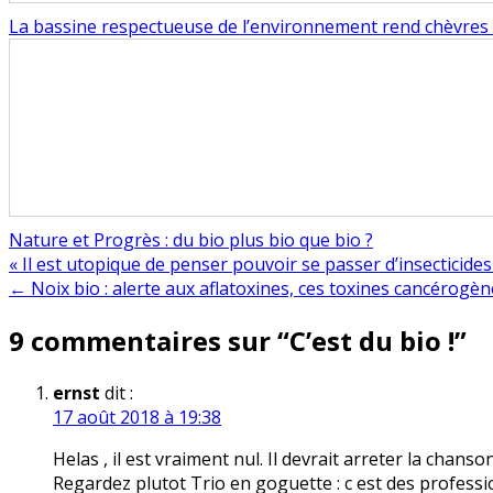
La bassine respectueuse de l’environnement rend chèvres 
Nature et Progrès : du bio plus bio que bio ?
Navigation
« Il est utopique de penser pouvoir se passer d’insecticide
← Noix bio : alerte aux aflatoxines, ces toxines cancérogè
de
9 commentaires sur “
C’est du bio !
”
l’article
ernst
dit :
17 août 2018 à 19:38
Helas , il est vraiment nul. Il devrait arreter la chanson
Regardez plutot Trio en goguette : c est des profession