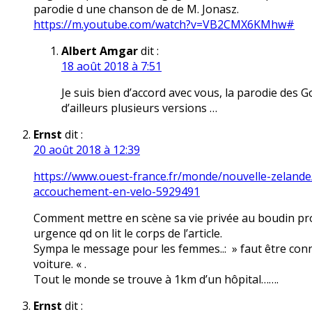
parodie d une chanson de de M. Jonasz.
https://m.youtube.com/watch?v=VB2CMX6KMhw#
Albert Amgar
dit :
18 août 2018 à 7:51
Je suis bien d’accord avec vous, la parodie des Go
d’ailleurs plusieurs versions …
Ernst
dit :
20 août 2018 à 12:39
https://www.ouest-france.fr/monde/nouvelle-zelande
accouchement-en-velo-5929491
Comment mettre en scène sa vie privée au boudin prosé
urgence qd on lit le corps de l’article.
Sympa le message pour les femmes..: » faut être conne
voiture. « .
Tout le monde se trouve à 1km d’un hôpital…….
Ernst
dit :