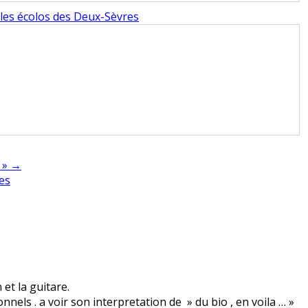
les écolos des Deux-Sèvres
s » →
nes
 et la guitare.
nels . a voir son interpretation de » du bio , en voila … »