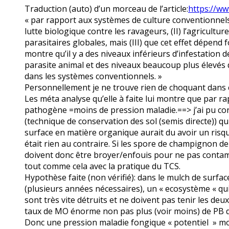
Traduction (auto) d’un morceau de l’article:
https://ww
« par rapport aux systèmes de culture conventionnels, 
lutte biologique contre les ravageurs, (II) l’agricultu
parasitaires globales, mais (III) que cet effet dépen
montre qu’il y a des niveaux inférieurs d’infestation
parasite animal et des niveaux beaucoup plus élevés
dans les systèmes conventionnels. »
Personnellement je ne trouve rien de choquant dans 
Les méta analyse qu’elle à faite lui montre que par ra
pathogène =moins de pression maladie.==> j’ai pu cons
(technique de conservation des sol (semis directe)) qu
surface en matière organique aurait du avoir un risque 
était rien au contraire. Si les spore de champignon de
doivent donc être broyer/enfouis pour ne pas contami
tout comme cela avec la pratique du TCS.
Hypothèse faite (non vérifié): dans le mulch de surfa
(plusieurs années nécessaires), un « ecosystème « qui
sont très vite détruits et ne doivent pas tenir les de
taux de MO énorme non pas plus (voir moins) de PB d
Donc une pression maladie fongique « potentiel » moi