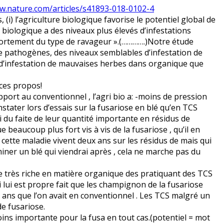
w.nature.com/articles/s41893-018-0102-4
(i) l’agriculture biologique favorise le potentiel global de
re biologique a des niveaux plus élevés d’infestations
d fortement du type de ravageur ».(………….)Notre étude
 de pathogènes, des niveaux semblables d’infestation de
 d’infestation de mauvaises herbes dans organique que
ces propos!
pport au conventionnel , l’agri bio a: -moins de pression
tater lors d’essais sur la fusariose en blé qu’en TCS
i du faite de leur quantité importante en résidus de
beaucoup plus fort vis à vis de la fusariose , qu’il en
 cette maladie vivent deux ans sur les résidus de mais qui
ner un blé qui viendrai après , cela ne marche pas du
ce très riche en matière organique des pratiquant des TCS
 lui est propre fait que les champignon de la fusariose
ux ans que l’on avait en conventionnel . Les TCS malgré un
e fusariose.
ns importante pour la fusa en tout cas.(potentiel = mot