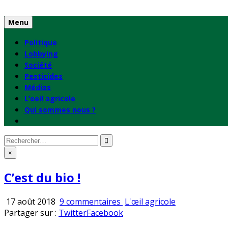
Skip
to
Menu
content
Politique
Lobbying
Société
Pesticides
Médias
L’oeil agricole
Qui sommes nous ?
Rechercher
:
×
C’est du bio !
sur
Publié
17 août 2018
9 commentaires
L'œil agricole
C’est
en
Partager sur :
Twitter
Facebook
du