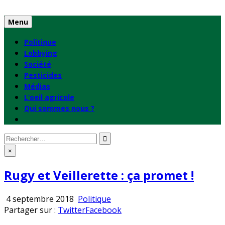
Skip
to
Menu
content
Politique
Lobbying
Société
Pesticides
Médias
L’oeil agricole
Qui sommes nous ?
Rechercher
:
×
Rugy et Veillerette : ça promet !
Publié
4 septembre 2018
Politique
en
Partager sur :
Twitter
Facebook