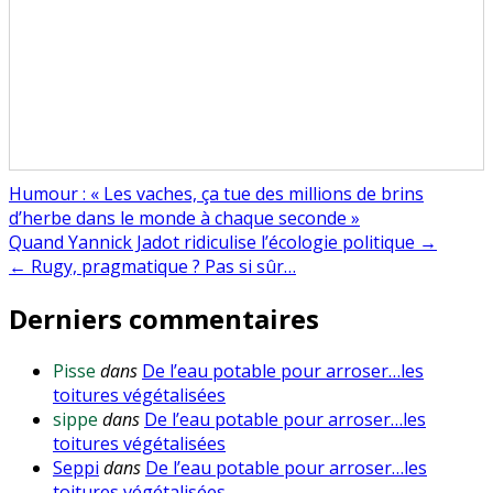
Humour : « Les vaches, ça tue des millions de brins
d’herbe dans le monde à chaque seconde »
Navigation
Quand Yannick Jadot ridiculise l’écologie politique →
← Rugy, pragmatique ? Pas si sûr…
de
Derniers commentaires
l’article
Pisse
dans
De l’eau potable pour arroser…les
toitures végétalisées
sippe
dans
De l’eau potable pour arroser…les
toitures végétalisées
Seppi
dans
De l’eau potable pour arroser…les
toitures végétalisées